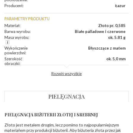
Producent
:
Łazur
PARAMETRY PRODUKTU
Materiał
:
Złoto pr. 0,585
Barwa wyrobu
:
Białe palladowe i czerwone
Masa wyrobu
:
ok. 5.81 g
Wykończenie
Błyszczące z matem
powierzchni
:
Szerokość
ok. 5,0 mm
obrączki
:
Profil
Płaski
Rozwiń wszystkie
zewnętrzny
obrączki
:
Profil
Soczewka
wewnętrzny
obrączki
:
PIELĘGNACJA
Wysokość
ok. 1,5 mm
profilu obrączki
:
PIELĘGNACJA BIŻUTERII ZŁOTEJ I SREBRNEJ
INNE PARAMETRY
Złoto jest metalem drogim, lecz pomimo to najpopularniejszym
Producent
Łazur sp.j. Kowalowy 134 38-200 Jasło; NIP:
odpowiedzialny
:
6850004631; tel.13 44 56 100;
materiałem przy produkcji biżuterii. Aby biżuteria złota przez jak