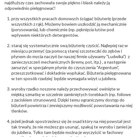
biuro@obraczki.pl
,
PZ Stelmach Sp. z o.o. ul.
najdłuższy czas zachowała swoje piękno i blask należy ją
Północna 22 45-805 Opole; NIP 7542889545;
odpowiednio pielęgnować!
Tel. +48 77 54 90 100; biuro@stelmach.pl
Bezpieczeństwo
Nie nadaje się dla dzieci w wieku poniżej 3 lat
przy wszystkich pracach domowych ściągać biżuterię (przede
- rodzaj
,
Elementy w wyrobie wykonane z białego złota
wszystkich z rąk). Możemy bowiem uszkodzić ją mechanicznie
ostrzeżenia
:
zawierają nikiel
(porysowania), lub chemicznie (np. pęknięcia lutów pod
wpływem niektórych detergentów.
staraj się systematycznie swą biżuterię czyścić. Najlepiej raz w
miesiącu przemyć (za pomocą starej szczoteczki do zębów i
płynem do mycia naczyń (w naszej firmie używamy "Ludwika") z
zanieczyszczeń mechanicznych (kremy, pot, itp.) , a następnie
zanurzyć w specjalnym płynie do czyszczenia "Argentum",
przeszczotkować i dokładnie wypłukać. Biżuteria pielęgnowana
w ten sposób rzadziej będzie wymagała wizyt u jubilera.
wyroby rzadko noszone należy przechowywać owinięte w
miękką szmatkę w szczelnie zamkniętych torebkach (np. foliowe
z zaciskiem strunowym). Dzięki temu ograniczymy dostęp do
biżuterii powietrza i zmniejszymy możliwość powstawania na niej
tlenków.
jeżeli jednak spostrzeżesz się że osad który na niej powstał jest
tak trwały, że nie możesz go usunąć, spakuj te wyroby i zanieś je
do jubilera. Tylko tam będzie można je wyczyścić w fachowy