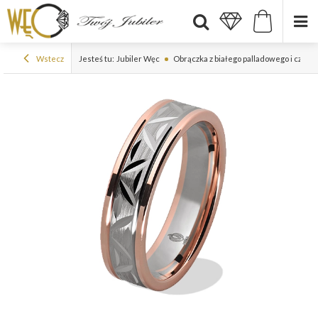
Wstecz
Jesteś tu:
Jubiler Węc
Obrączka z białego palladowego i czer