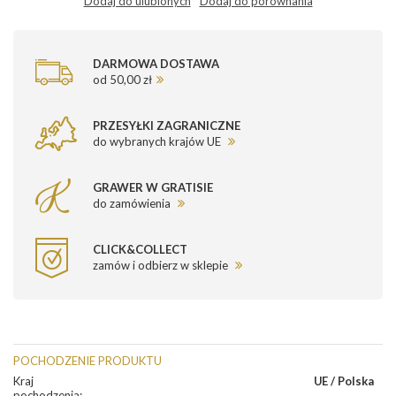
Dodaj do ulubionych
Dodaj do porównania
DARMOWA DOSTAWA
od 50,00 zł
PRZESYŁKI ZAGRANICZNE
do wybranych krajów UE
GRAWER W GRATISIE
do zamówienia
CLICK&COLLECT
zamów i odbierz w sklepie
POCHODZENIE PRODUKTU
Kraj
UE / Polska
pochodzenia
: