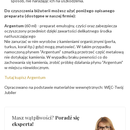
sposób, nie narażając ich na uszkodzenia.
Do czyszczenia biżuterii możesz użyć poniżego opisanego
preparatu (dostępne w naszej firmie):
Argentum
(60 ml) - preparat emulsyjny, czyści oraz zabezpiecza
oczyszczony przedmiot dzięki zawartości delikatnego środka
natłuszczającego
Nie zanurzać w nim wyrobów z kamieniami organicznymi (perła,
turkus, koral itp.) gdyż mogą zmatowieć. W takim przypadku
namoczoną płynem "Argentum" szmatką przetrzeć część metalową
nie dotykając kamienia. W wypadku braku pewności co do
zachowania się kamienia, zrobić próbkę działania płynu "Argentum"
w miejscu niewidocznym.
Tutaj kupisz Argentum
Opracowano na podstawie materiałów wewnętrznych: WĘC-Twój
Jubiler
Masz wątpliwości?
Poradź się
eksperta!