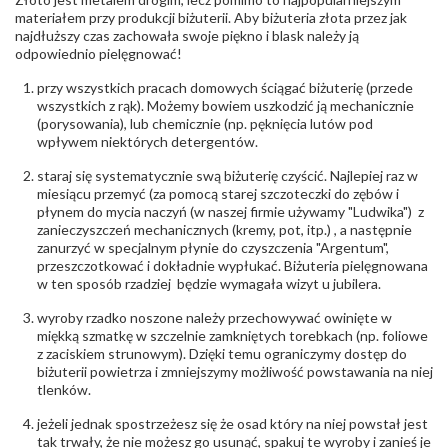
Producent
Łazur sp.j. Kowalowy 134 38-200 Jasło; NIP:
odpowiedzialny
:
6850004631; tel.13 44 56 100;
materiałem przy produkcji biżuterii. Aby biżuteria złota przez jak
biuro@obraczki.pl
,
PZ Stelmach Sp. z o.o. ul.
najdłuższy czas zachowała swoje piękno i blask należy ją
Północna 22 45-805 Opole; NIP 7542889545;
odpowiednio pielęgnować!
Tel. +48 77 54 90 100; biuro@stelmach.pl
Bezpieczeństwo
Nie nadaje się dla dzieci w wieku poniżej 3 lat
przy wszystkich pracach domowych ściągać biżuterię (przede
- rodzaj
,
Elementy w wyrobie wykonane z białego złota
wszystkich z rąk). Możemy bowiem uszkodzić ją mechanicznie
ostrzeżenia
:
zawierają nikiel
(porysowania), lub chemicznie (np. pęknięcia lutów pod
wpływem niektórych detergentów.
staraj się systematycznie swą biżuterię czyścić. Najlepiej raz w
miesiącu przemyć (za pomocą starej szczoteczki do zębów i
płynem do mycia naczyń (w naszej firmie używamy "Ludwika") z
zanieczyszczeń mechanicznych (kremy, pot, itp.) , a następnie
zanurzyć w specjalnym płynie do czyszczenia "Argentum",
przeszczotkować i dokładnie wypłukać. Biżuteria pielęgnowana
w ten sposób rzadziej będzie wymagała wizyt u jubilera.
wyroby rzadko noszone należy przechowywać owinięte w
miękką szmatkę w szczelnie zamkniętych torebkach (np. foliowe
z zaciskiem strunowym). Dzięki temu ograniczymy dostęp do
biżuterii powietrza i zmniejszymy możliwość powstawania na niej
tlenków.
jeżeli jednak spostrzeżesz się że osad który na niej powstał jest
tak trwały, że nie możesz go usunąć, spakuj te wyroby i zanieś je