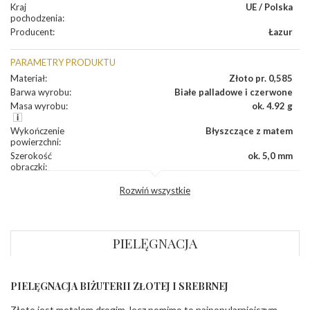
Kraj
UE / Polska
pochodzenia
:
Producent
:
Łazur
PARAMETRY PRODUKTU
Materiał
:
Złoto pr. 0,585
Barwa wyrobu
:
Białe palladowe i czerwone
Masa wyrobu
:
ok. 4.92 g
Wykończenie
Błyszczące z matem
powierzchni
:
Szerokość
ok. 5,0 mm
obrączki
:
Profil
Płaski
Rozwiń wszystkie
zewnętrzny
obrączki
:
Profil
Soczewka
wewnętrzny
obrączki
:
PIELĘGNACJA
Wysokość
ok. 1,3 mm
profilu obrączki
:
PIELĘGNACJA BIŻUTERII ZŁOTEJ I SREBRNEJ
INNE PARAMETRY
Złoto jest metalem drogim, lecz pomimo to najpopularniejszym