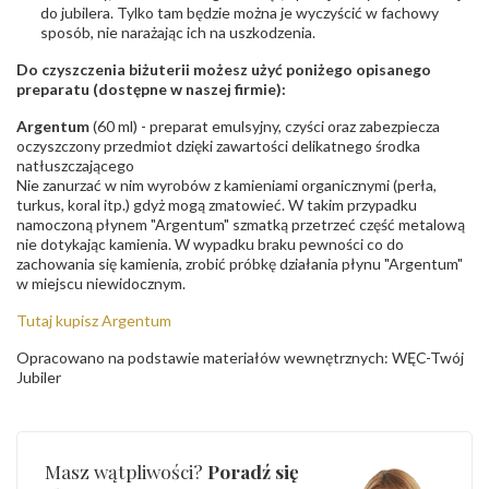
do jubilera. Tylko tam będzie można je wyczyścić w fachowy
sposób, nie narażając ich na uszkodzenia.
Do czyszczenia biżuterii możesz użyć poniżego opisanego
preparatu (dostępne w naszej firmie):
Argentum
(60 ml) - preparat emulsyjny, czyści oraz zabezpiecza
oczyszczony przedmiot dzięki zawartości delikatnego środka
natłuszczającego
Nie zanurzać w nim wyrobów z kamieniami organicznymi (perła,
turkus, koral itp.) gdyż mogą zmatowieć. W takim przypadku
namoczoną płynem "Argentum" szmatką przetrzeć część metalową
nie dotykając kamienia. W wypadku braku pewności co do
zachowania się kamienia, zrobić próbkę działania płynu "Argentum"
w miejscu niewidocznym.
Tutaj kupisz Argentum
Opracowano na podstawie materiałów wewnętrznych: WĘC-Twój
Jubiler
Masz wątpliwości?
Poradź się