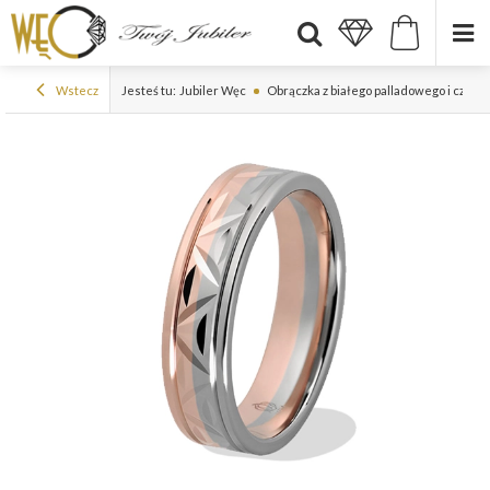
Wstecz
Jesteś tu:
Jubiler Węc
Obrączka z białego palladowego i czer