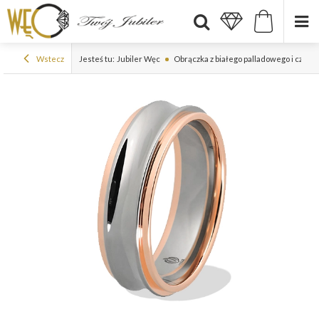
Wstecz
Jesteś tu:
Jubiler Węc
Obrączka z białego palladowego i czer