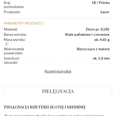
Kraj
UE / Polska
pochodzenia
:
Producent
:
Łazur
PARAMETRY PRODUKTU
Materiał
:
Złoto pr. 0,585
Barwa wyrobu
:
Białe palladowe i czerwone
Masa wyrobu
:
ok. 4.65 g
Wykończenie
Błyszczące z matem
powierzchni
:
Szerokość
ok. 5,0 mm
obrączki
:
Profil
Wklęsły
Rozwiń wszystkie
zewnętrzny
obrączki
:
Profil
Soczewka
wewnętrzny
obrączki
:
PIELĘGNACJA
Wysokość
ok. 1,3 mm
profilu obrączki
:
PIELĘGNACJA BIŻUTERII ZŁOTEJ I SREBRNEJ
INNE PARAMETRY
Złoto jest metalem drogim, lecz pomimo to najpopularniejszym