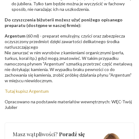
do jubilera. Tylko tam będzie można je wyczyścić w fachowy
sposób, nie narażając ich na uszkodzenia.
Do czyszczenia biżuterii możesz użyć poniżego opisanego
preparatu (dostępne w naszej firmie):
Argentum
(60 ml) - preparat emulsyjny, czyści oraz zabezpiecza
oczyszczony przedmiot dzięki zawartości delikatnego środka
natłuszczającego
Nie zanurzać w nim wyrobów z kamieniami organicznymi (perła,
turkus, koral itp.) gdyż mogą zmatowieć. W takim przypadku
namoczoną płynem "Argentum" szmatką przetrzeć część metalową
nie dotykając kamienia. W wypadku braku pewności co do
zachowania się kamienia, zrobić próbkę działania płynu "Argentum"
w miejscu niewidocznym.
Tutaj kupisz Argentum
Opracowano na podstawie materiałów wewnętrznych: WĘC-Twój
Jubiler
Masz wątpliwości?
Poradź się