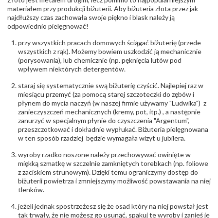
Producent
Łazur sp.j. Kowalowy 134 38-200 Jasło; NIP:
odpowiedzialny
:
6850004631; tel.13 44 56 100;
materiałem przy produkcji biżuterii. Aby biżuteria złota przez jak
biuro@obraczki.pl
,
PZ Stelmach Sp. z o.o. ul.
najdłuższy czas zachowała swoje piękno i blask należy ją
Północna 22 45-805 Opole; NIP 7542889545;
odpowiednio pielęgnować!
Tel. +48 77 54 90 100; biuro@stelmach.pl
Bezpieczeństwo
Nie nadaje się dla dzieci w wieku poniżej 3 lat
przy wszystkich pracach domowych ściągać biżuterię (przede
- rodzaj
,
Elementy w wyrobie wykonane z białego złota
wszystkich z rąk). Możemy bowiem uszkodzić ją mechanicznie
ostrzeżenia
:
zawierają nikiel
(porysowania), lub chemicznie (np. pęknięcia lutów pod
wpływem niektórych detergentów.
staraj się systematycznie swą biżuterię czyścić. Najlepiej raz w
miesiącu przemyć (za pomocą starej szczoteczki do zębów i
płynem do mycia naczyń (w naszej firmie używamy "Ludwika") z
zanieczyszczeń mechanicznych (kremy, pot, itp.) , a następnie
zanurzyć w specjalnym płynie do czyszczenia "Argentum",
przeszczotkować i dokładnie wypłukać. Biżuteria pielęgnowana
w ten sposób rzadziej będzie wymagała wizyt u jubilera.
wyroby rzadko noszone należy przechowywać owinięte w
miękką szmatkę w szczelnie zamkniętych torebkach (np. foliowe
z zaciskiem strunowym). Dzięki temu ograniczymy dostęp do
biżuterii powietrza i zmniejszymy możliwość powstawania na niej
tlenków.
jeżeli jednak spostrzeżesz się że osad który na niej powstał jest
tak trwały, że nie możesz go usunąć, spakuj te wyroby i zanieś je