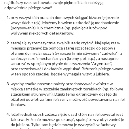
najdłuższy czas zachowała swoje piękno i blask należy ją
Liczba kamieni
:
Cyrkonie obrączki - 1 szt.
odpowiednio pielęgnować!
Szlif kamieni
:
Cyrkonie Łazur
Masa kamieni
ok. 0.01 ct.
przy wszystkich pracach domowych ściągać biżuterię (przede
(łącznie)
:
wszystkich z rąk). Możemy bowiem uszkodzić ją mechanicznie
(porysowania), lub chemicznie (np. pęknięcia lutów pod
INNE PARAMETRY
wpływem niektórych detergentów.
Producent
Łazur sp.j. Kowalowy 134 38-200 Jasło; NIP:
odpowiedzialny
staraj się systematycznie swą biżuterię czyścić. Najlepiej raz w
:
6850004631; tel.13 44 56 100;
biuro@obraczki.pl
,
PZ Stelmach Sp. z o.o. ul.
miesiącu przemyć (za pomocą starej szczoteczki do zębów i
Północna 22 45-805 Opole; NIP 7542889545;
płynem do mycia naczyń (w naszej firmie używamy "Ludwika") z
Tel. +48 77 54 90 100; biuro@stelmach.pl
zanieczyszczeń mechanicznych (kremy, pot, itp.) , a następnie
Bezpieczeństwo
Nie nadaje się dla dzieci w wieku poniżej 3 lat
zanurzyć w specjalnym płynie do czyszczenia "Argentum",
- rodzaj
,
Elementy w wyrobie wykonane z białego złota
przeszczotkować i dokładnie wypłukać. Biżuteria pielęgnowana
ostrzeżenia
:
zawierają nikiel
w ten sposób rzadziej będzie wymagała wizyt u jubilera.
wyroby rzadko noszone należy przechowywać owinięte w
miękką szmatkę w szczelnie zamkniętych torebkach (np. foliowe
z zaciskiem strunowym). Dzięki temu ograniczymy dostęp do
biżuterii powietrza i zmniejszymy możliwość powstawania na niej
tlenków.
jeżeli jednak spostrzeżesz się że osad który na niej powstał jest
tak trwały, że nie możesz go usunąć, spakuj te wyroby i zanieś je
do jubilera. Tylko tam będzie można je wyczyścić w fachowy