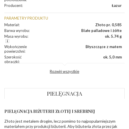
Producent
:
Łazur
PARAMETRY PRODUKTU
Materiał
:
Złoto pr. 0,585
Barwa wyrobu
:
Białe palladowe i żółte
Masa wyrobu
:
ok. 5.74 g
Wykończenie
Błyszczące z matem
powierzchni
:
Szerokość
ok. 5,0 mm
obrączki
:
Profil
Płaski
Rozwiń wszystkie
zewnętrzny
obrączki
:
Profil
Soczewka
wewnętrzny
obrączki
:
PIELĘGNACJA
Wysokość
ok. 1,5 mm
profilu obrączki
:
PIELĘGNACJA BIŻUTERII ZŁOTEJ I SREBRNEJ
KAMIENIE
Złoto jest metalem drogim, lecz pomimo to najpopularniejszym
Rodzaje
Cyrkonie obrączki
kamieni
:
materiałem przy produkcji biżuterii. Aby biżuteria złota przez jak