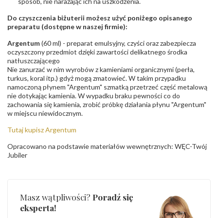
sposób, nie narażając ich na uszkodzenia.
Do czyszczenia biżuterii możesz użyć poniżego opisanego
preparatu (dostępne w naszej firmie):
Argentum
(60 ml) - preparat emulsyjny, czyści oraz zabezpiecza
oczyszczony przedmiot dzięki zawartości delikatnego środka
natłuszczającego
Nie zanurzać w nim wyrobów z kamieniami organicznymi (perła,
turkus, koral itp.) gdyż mogą zmatowieć. W takim przypadku
namoczoną płynem "Argentum" szmatką przetrzeć część metalową
nie dotykając kamienia. W wypadku braku pewności co do
zachowania się kamienia, zrobić próbkę działania płynu "Argentum"
w miejscu niewidocznym.
Tutaj kupisz Argentum
Opracowano na podstawie materiałów wewnętrznych: WĘC-Twój
Jubiler
Masz wątpliwości?
Poradź się
eksperta!