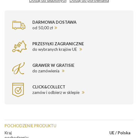
Dodaj do ulubionych
Dodaj do porównania
DARMOWA DOSTAWA
od 50,00 zł
PRZESYŁKI ZAGRANICZNE
do wybranych krajów UE
GRAWER W GRATISIE
do zamówienia
CLICK&COLLECT
zamów i odbierz w sklepie
POCHODZENIE PRODUKTU
Kraj
UE / Polska
pochodzenia
: