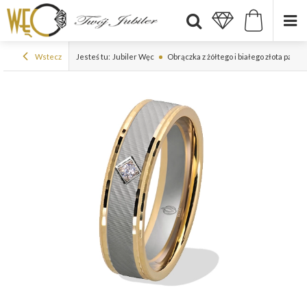
Wstecz
Jesteś tu:
Jubiler Węc
Obrączka z żółtego i białego złota pal