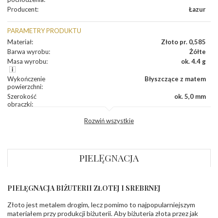
Producent
:
Łazur
PARAMETRY PRODUKTU
Materiał
:
Złoto pr. 0,585
Barwa wyrobu
:
Żółte
Masa wyrobu
:
ok. 4.4 g
Wykończenie
Błyszczące z matem
powierzchni
:
Szerokość
ok. 5,0 mm
obrączki
:
Profil
Płaski
Rozwiń wszystkie
zewnętrzny
obrączki
:
Profil
Soczewka
wewnętrzny
obrączki
:
PIELĘGNACJA
Wysokość
ok. 1,5 mm
profilu obrączki
:
PIELĘGNACJA BIŻUTERII ZŁOTEJ I SREBRNEJ
INNE PARAMETRY
Złoto jest metalem drogim, lecz pomimo to najpopularniejszym
Producent
Łazur sp.j. Kowalowy 134 38-200 Jasło; NIP:
odpowiedzialny
:
6850004631; tel.13 44 56 100;
materiałem przy produkcji biżuterii. Aby biżuteria złota przez jak