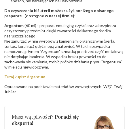
sposób, nie narażając ich na uszkodzenia.
Do czyszczenia biżuterii możesz użyć poniżego opisanego
preparatu (dostępne w naszej firmie):
Argentum
(60 ml) - preparat emulsyjny, czyści oraz zabezpiecza
oczyszczony przedmiot dzięki zawartości delikatnego środka
natłuszczającego
Nie zanurzać w nim wyrobów z kamieniami organicznymi (perła,
turkus, koral itp.) gdyż mogą zmatowieć. W takim przypadku
namoczoną płynem "Argentum" szmatką przetrzeć część metalową
nie dotykając kamienia. W wypadku braku pewności co do
zachowania się kamienia, zrobić próbkę działania płynu "Argentum"
w miejscu niewidocznym.
Tutaj kupisz Argentum
Opracowano na podstawie materiałów wewnętrznych: WĘC-Twój
Jubiler
Masz wątpliwości?
Poradź się
eksperta!