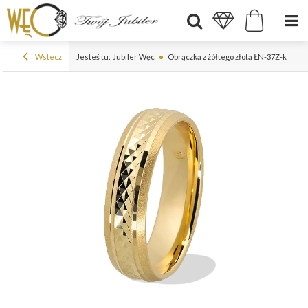
Wstecz
Jesteś tu:
Jubiler Węc
Obrączka z żółtego złota ŁN-37Z-k