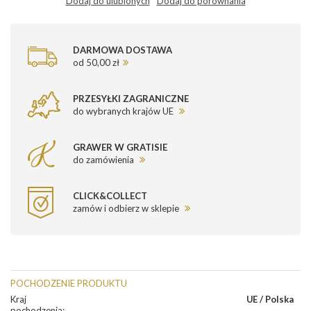
Dodaj do ulubionych
Dodaj do porównania
DARMOWA DOSTAWA
od 50,00 zł
PRZESYŁKI ZAGRANICZNE
do wybranych krajów UE
GRAWER W GRATISIE
do zamówienia
CLICK&COLLECT
zamów i odbierz w sklepie
POCHODZENIE PRODUKTU
Kraj
UE / Polska
pochodzenia
: