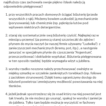
biuro@obraczki.pl
,
PZ Stelmach Sp. z o.o. ul.
najdłuższy czas zachowała swoje piękno i blask należy ją
Północna 22 45-805 Opole; NIP 7542889545;
odpowiednio pielęgnować!
Tel. +48 77 54 90 100; biuro@stelmach.pl
Bezpieczeństwo
Nie nadaje się dla dzieci w wieku poniżej 3 lat
przy wszystkich pracach domowych ściągać biżuterię (przede
- rodzaj
,
Elementy w wyrobie wykonane z białego złota
wszystkich z rąk). Możemy bowiem uszkodzić ją mechanicznie
ostrzeżenia
:
zawierają nikiel
(porysowania), lub chemicznie (np. pęknięcia lutów pod
wpływem niektórych detergentów.
staraj się systematycznie swą biżuterię czyścić. Najlepiej raz w
miesiącu przemyć (za pomocą starej szczoteczki do zębów i
płynem do mycia naczyń (w naszej firmie używamy "Ludwika") z
zanieczyszczeń mechanicznych (kremy, pot, itp.) , a następnie
zanurzyć w specjalnym płynie do czyszczenia "Argentum",
przeszczotkować i dokładnie wypłukać. Biżuteria pielęgnowana
w ten sposób rzadziej będzie wymagała wizyt u jubilera.
wyroby rzadko noszone należy przechowywać owinięte w
miękką szmatkę w szczelnie zamkniętych torebkach (np. foliowe
z zaciskiem strunowym). Dzięki temu ograniczymy dostęp do
biżuterii powietrza i zmniejszymy możliwość powstawania na niej
tlenków.
jeżeli jednak spostrzeżesz się że osad który na niej powstał jest
tak trwały, że nie możesz go usunąć, spakuj te wyroby i zanieś je
do jubilera. Tylko tam będzie można je wyczyścić w fachowy