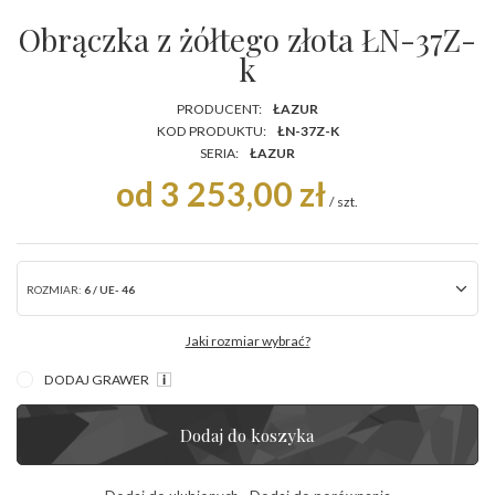
Obrączka z żółtego złota ŁN-37Z-
k
PRODUCENT:
ŁAZUR
KOD PRODUKTU:
ŁN-37Z-K
SERIA:
ŁAZUR
od 3 253,00 zł
/
szt.
ROZMIAR:
6 / UE- 46
Jaki rozmiar wybrać?
DODAJ GRAWER
Dodaj do koszyka