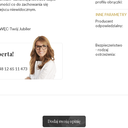
profilu obrączki
:
ności co do zachowania się
iejscu niewidocznym.
INNE PARAMETRY
Producent
odpowiedzialny
:
WĘC-Twój Jubiler
Bezpieczeństwo
- rodzaj
erta!
ostrzeżenia
:
48 12 65 11 473
Dodaj swoją opinię