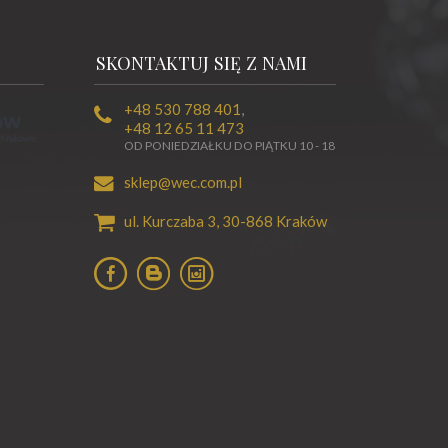
SKONTAKTUJ SIĘ Z NAMI
+48 530 788 401
,
+48 12 65 11 473
OD PONIEDZIAŁKU DO PIĄTKU 10 - 18
sklep@wec.com.pl
ul. Kurczaba 3,
30-868
Kraków