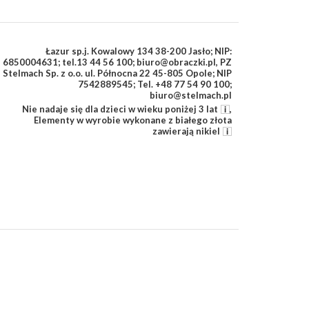
Łazur sp.j. Kowalowy 134 38-200 Jasło; NIP:
6850004631; tel.13 44 56 100; biuro@obraczki.pl
,
PZ
Stelmach Sp. z o.o. ul. Północna 22 45-805 Opole; NIP
7542889545; Tel. +48 77 54 90 100;
biuro@stelmach.pl
Nie nadaje się dla dzieci w wieku poniżej 3 lat
,
Elementy w wyrobie wykonane z białego złota
zawierają nikiel