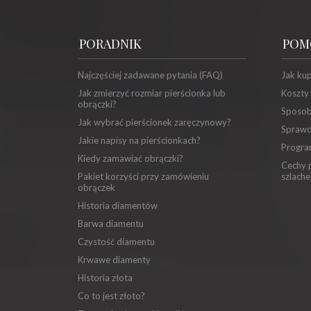
PORADNIK
POM
Najczęściej zadawane pytania (FAQ)
Jak ku
Jak zmierzyć rozmiar pierścionka lub
Koszty
obrączki?
Sposob
Jak wybrać pierścionek zaręczynowy?
Sprawd
Jakie napisy na pierścionkach?
Progra
Kiedy zamawiać obrączki?
Cechy p
Pakiet korzyści przy zamówieniu
szlache
obrączek
Historia diamentów
Barwa diamentu
Czystość diamentu
Krwawe diamenty
Historia złota
Co to jest złoto?