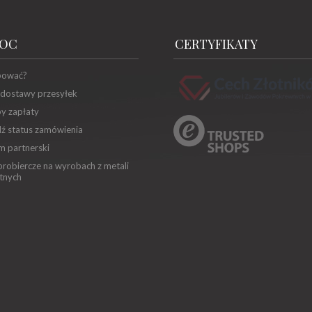
OC
CERTYFIKATY
pować?
 dostawy przesyłek
y zapłaty
ź status zamówienia
m partnerski
robiercze na wyrobach z metali
tnych