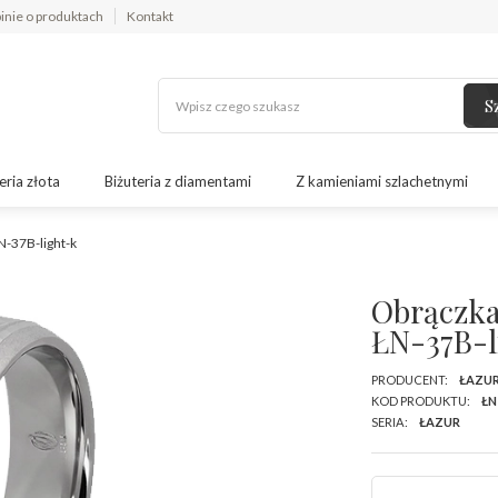
inie o produktach
Kontakt
S
eria złota
Biżuteria z diamentami
Z kamieniami szlachetnymi
N-37B-light-k
Obrączka
ŁN-37B-l
PRODUCENT:
ŁAZU
KOD PRODUKTU:
ŁN
SERIA:
ŁAZUR