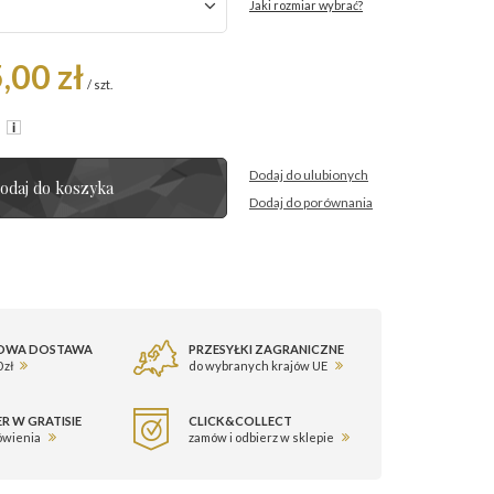
Jaki rozmiar wybrać?
,00 zł
/
szt.
R
Dodaj do ulubionych
odaj do koszyka
Dodaj do porównania
OWA DOSTAWA
PRZESYŁKI ZAGRANICZNE
 zł
do wybranych krajów UE
R W GRATISIE
CLICK&COLLECT
ówienia
zamów i odbierz w sklepie