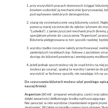
przy wszystkich pracach domowych ściągać biżuterię
bowiem uszkodzić ją mechanicznie (porysowania), lub
pod wpływem niektórych detergentów.
staraj się systematycznie swą biżuterię czyścić. Najl
pomocą starej szczoteczki do zębów i płynem do myc
"Ludwika") z zanieczyszczeń mechanicznych (kremy, po
specjalnym płynie do czyszczenia "Argentum", przes
Biżuteria pielęgnowana w ten sposób rzadziej będzie
wyroby rzadko noszone należy przechowywać owinię
zamkniętych torebkach (np. foliowe z zaciskiem str
dostęp do biżuterii powietrza i zmniejszymy możliwo
jeżeli jednak spostrzeżesz się że osad który na niej p
możesz go usunąć, spakuj te wyroby i zanieś je do ju
wyczyścić w fachowy sposób, nie narażając ich na us
Do czyszczenia biżuterii możesz użyć poniżego opi
naszej firmie):
Argentum
(60 ml) - preparat emulsyjny, czyści oraz za
dzięki zawartości delikatnego środka natłuszczającego
Nie zanurzać w nim wyrobów z kamieniami organicznymi (p
zmatowieć. W takim przypadku namoczoną płynem "Arge