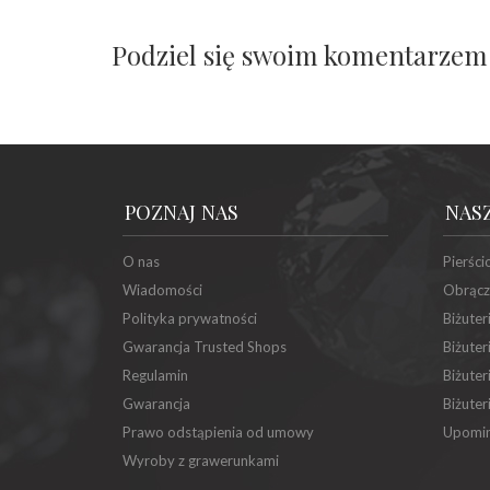
Podziel się swoim komentarzem
POZNAJ NAS
NAS
O nas
Pierści
Wiadomości
Obrącz
Polityka prywatności
Biżuter
Gwarancja Trusted Shops
Biżuter
Regulamin
Biżuter
Gwarancja
Biżuter
Prawo odstąpienia od umowy
Upomin
Wyroby z grawerunkami