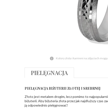
Kolory złota i kamieni na zdjęciach mogą
PIELĘGNACJA
PIELĘGNACJA BIŻUTERII ZŁOTEJ I SREBRNEJ
Złoto jest metalem drogim, lecz pomimo to najpopularni
biżuterii. Aby biżuteria złota przez jak najdłuższy czas 
ją odpowiednio pielęgnować!