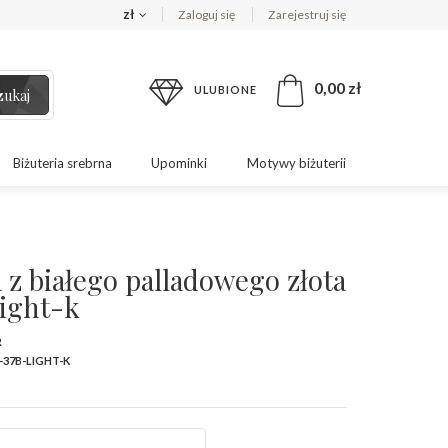
zł
Zaloguj się
Zarejestruj się
0,00 zł
ULUBIONE
zukaj
Biżuteria srebrna
Upominki
Motywy biżuterii
 z białego palladowego złota
ight-k
R
-37B-LIGHT-K