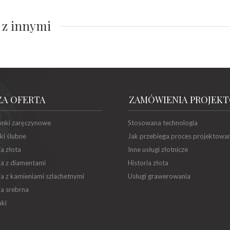
 z innymi
ZA OFERTA
ZAMÓWIENIA PROJEK
onki zaręczynowe
Stosowana technologia
ki ślubne
Jak przebiega proces projektowa
ia złota
Inne usługi złotnicze
ia z diamentami
Historia złota
ia z kamieniami szlachetnymi
Usługi grawerowania
ia srebrna
ki