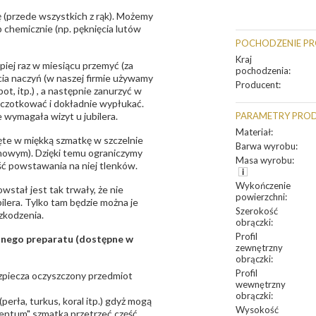
 (przede wszystkich z rąk). Możemy
 chemicznie (np. pęknięcia lutów
POCHODZENIE P
Kraj
epiej raz w miesiącu przemyć (za
pochodzenia
:
ia naczyń (w naszej firmie używamy
Producent
:
t, itp.) , a następnie zanurzyć w
zczotkować i dokładnie wypłukać.
 wymagała wizyt u jubilera.
PARAMETRY PRO
Materiał
:
te w miękką szmatkę w szczelnie
Barwa wyrobu
:
unowym). Dzięki temu ograniczymy
Masa wyrobu
:
ść powstawania na niej tlenków.
Wykończenie
owstał jest tak trwały, że nie
powierzchni
:
bilera. Tylko tam będzie można je
Szerokość
zkodzenia.
obrączki
:
Profil
sanego preparatu (dostępne w
zewnętrzny
obrączki
:
Profil
bezpiecza oczyszczony przedmiot
wewnętrzny
obrączki
:
erła, turkus, koral itp.) gdyż mogą
Wysokość
ntum" szmatką przetrzeć część