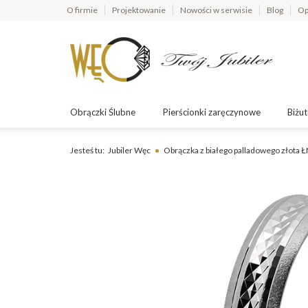
O firmie
Projektowanie
Nowości w serwisie
Blog
Op
Obrączki Ślubne
Pierścionki zaręczynowe
Biżut
Jesteś tu:
Jubiler Węc
Obrączka z białego palladowego złota Ł