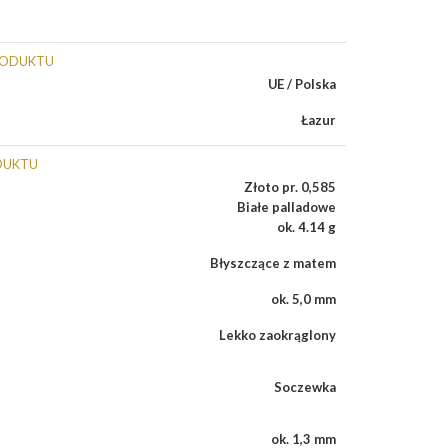
RODUKTU
UE / Polska
Łazur
DUKTU
Złoto pr. 0,585
Białe palladowe
ok. 4.14 g
Błyszczące z matem
ok. 5,0 mm
Lekko zaokrąglony
Soczewka
ok. 1,3 mm