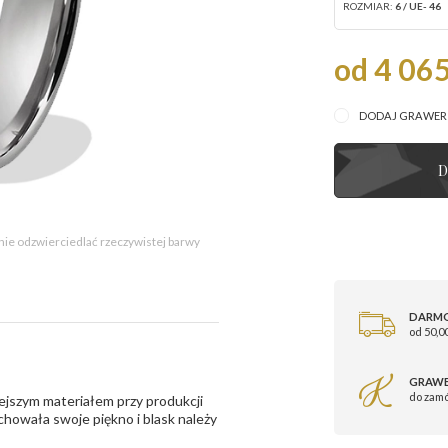
ROZMIAR:
6 / UE- 46
od 4 065
DODAJ GRAWE
D
 nie odzwierciedlać rzeczywistej barwy
DARM
od 50,00
GRAWE
do zam
ejszym materiałem przy produkcji
zachowała swoje piękno i blask należy