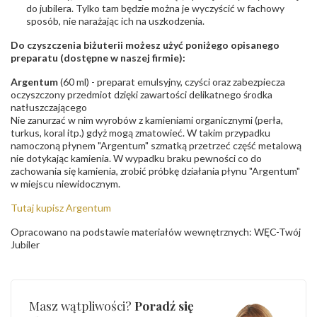
do jubilera. Tylko tam będzie można je wyczyścić w fachowy
sposób, nie narażając ich na uszkodzenia.
Do czyszczenia biżuterii możesz użyć poniżego opisanego
preparatu (dostępne w naszej firmie):
Argentum
(60 ml) - preparat emulsyjny, czyści oraz zabezpiecza
oczyszczony przedmiot dzięki zawartości delikatnego środka
natłuszczającego
Nie zanurzać w nim wyrobów z kamieniami organicznymi (perła,
turkus, koral itp.) gdyż mogą zmatowieć. W takim przypadku
namoczoną płynem "Argentum" szmatką przetrzeć część metalową
nie dotykając kamienia. W wypadku braku pewności co do
zachowania się kamienia, zrobić próbkę działania płynu "Argentum"
w miejscu niewidocznym.
Tutaj kupisz Argentum
Opracowano na podstawie materiałów wewnętrznych: WĘC-Twój
Jubiler
Masz wątpliwości?
Poradź się