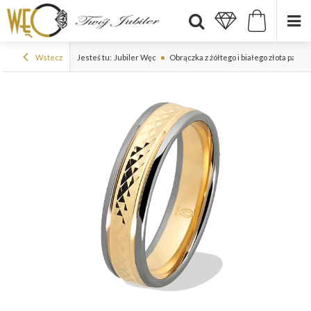
Wstecz
Jesteś tu:
Jubiler Węc
Obrączka z żółtego i białego złota pal