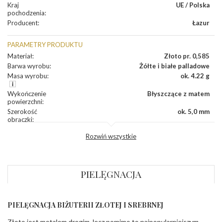
Kraj
UE / Polska
pochodzenia
:
Producent
:
Łazur
PARAMETRY PRODUKTU
Materiał
:
Złoto pr. 0,585
Barwa wyrobu
:
Żółte i białe palladowe
Masa wyrobu
:
ok. 4.22 g
Wykończenie
Błyszczące z matem
powierzchni
:
Szerokość
ok. 5,0 mm
obrączki
:
Profil
Lekko zaokrąglony
Rozwiń wszystkie
zewnętrzny
obrączki
:
Profil
Soczewka
wewnętrzny
obrączki
:
PIELĘGNACJA
Wysokość
ok. 1,3 mm
profilu obrączki
:
PIELĘGNACJA BIŻUTERII ZŁOTEJ I SREBRNEJ
INNE PARAMETRY
Złoto jest metalem drogim, lecz pomimo to najpopularniejszym