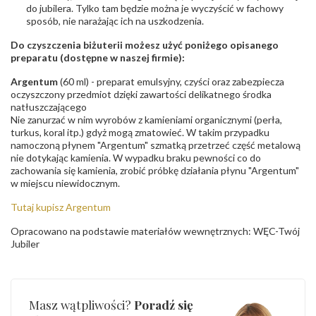
do jubilera. Tylko tam będzie można je wyczyścić w fachowy
sposób, nie narażając ich na uszkodzenia.
Do czyszczenia biżuterii możesz użyć poniżego opisanego
preparatu (dostępne w naszej firmie):
Argentum
(60 ml) - preparat emulsyjny, czyści oraz zabezpiecza
oczyszczony przedmiot dzięki zawartości delikatnego środka
natłuszczającego
Nie zanurzać w nim wyrobów z kamieniami organicznymi (perła,
turkus, koral itp.) gdyż mogą zmatowieć. W takim przypadku
namoczoną płynem "Argentum" szmatką przetrzeć część metalową
nie dotykając kamienia. W wypadku braku pewności co do
zachowania się kamienia, zrobić próbkę działania płynu "Argentum"
w miejscu niewidocznym.
Tutaj kupisz Argentum
Opracowano na podstawie materiałów wewnętrznych: WĘC-Twój
Jubiler
Masz wątpliwości?
Poradź się