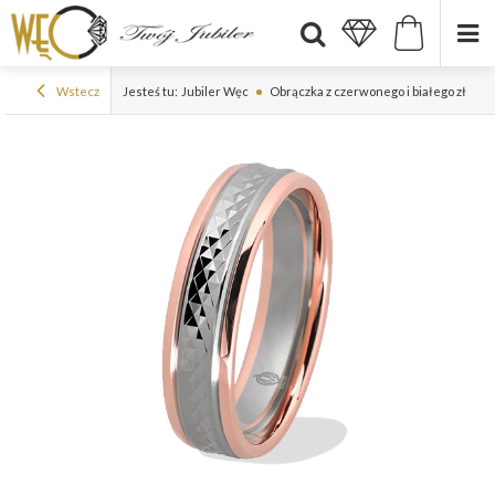
Wstecz
Jesteś tu:
Jubiler Węc
Obrączka z czerwonego i białego złota 