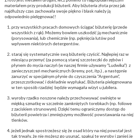
Producent
Łazur sp.j. Kowalowy 134 38-200 Jasło; NIP:
odpowiedzialny
:
6850004631; tel.13 44 56 100;
materiałem przy produkcji biżuterii. Aby biżuteria złota przez jak
biuro@obraczki.pl
,
PZ Stelmach Sp. z o.o. ul.
najdłuższy czas zachowała swoje piękno i blask należy ją
Północna 22 45-805 Opole; NIP 7542889545;
odpowiednio pielęgnować!
Tel. +48 77 54 90 100; biuro@stelmach.pl
Bezpieczeństwo
Nie nadaje się dla dzieci w wieku poniżej 3 lat
przy wszystkich pracach domowych ściągać biżuterię (przede
- rodzaj
,
Elementy w wyrobie wykonane z białego złota
wszystkich z rąk). Możemy bowiem uszkodzić ją mechanicznie
ostrzeżenia
:
zawierają nikiel
(porysowania), lub chemicznie (np. pęknięcia lutów pod
wpływem niektórych detergentów.
staraj się systematycznie swą biżuterię czyścić. Najlepiej raz w
miesiącu przemyć (za pomocą starej szczoteczki do zębów i
płynem do mycia naczyń (w naszej firmie używamy "Ludwika") z
zanieczyszczeń mechanicznych (kremy, pot, itp.) , a następnie
zanurzyć w specjalnym płynie do czyszczenia "Argentum",
przeszczotkować i dokładnie wypłukać. Biżuteria pielęgnowana
w ten sposób rzadziej będzie wymagała wizyt u jubilera.
wyroby rzadko noszone należy przechowywać owinięte w
miękką szmatkę w szczelnie zamkniętych torebkach (np. foliowe
z zaciskiem strunowym). Dzięki temu ograniczymy dostęp do
biżuterii powietrza i zmniejszymy możliwość powstawania na niej
tlenków.
jeżeli jednak spostrzeżesz się że osad który na niej powstał jest
tak trwały, że nie możesz go usunąć, spakuj te wyroby i zanieś je