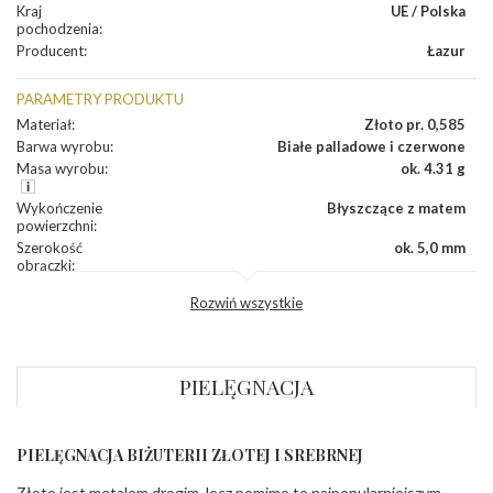
Kraj
UE / Polska
pochodzenia
:
Producent
:
Łazur
PARAMETRY PRODUKTU
Materiał
:
Złoto pr. 0,585
Barwa wyrobu
:
Białe palladowe i czerwone
Masa wyrobu
:
ok. 4.31 g
Wykończenie
Błyszczące z matem
powierzchni
:
Szerokość
ok. 5,0 mm
obrączki
:
Profil
Lekko zaokrąglony
Rozwiń wszystkie
zewnętrzny
obrączki
:
Profil
Soczewka
wewnętrzny
obrączki
:
PIELĘGNACJA
Wysokość
ok. 1,3 mm
profilu obrączki
:
PIELĘGNACJA BIŻUTERII ZŁOTEJ I SREBRNEJ
INNE PARAMETRY
Złoto jest metalem drogim, lecz pomimo to najpopularniejszym