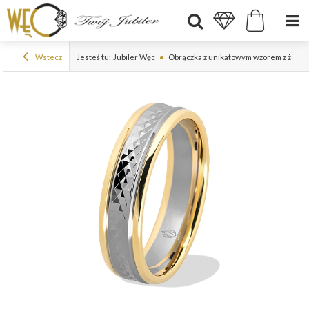
Wstecz
Jesteś tu:
Jubiler Węc
Obrączka z unikatowym wzorem z żółteg