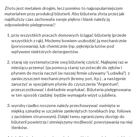
INNE PARAMETRY
Złoto jest metalem drogim, lecz pomimo to najpopularniejszym
Producent
Łazur sp.j. Kowalowy 134 38-200 Jasło; NIP:
odpowiedzialny
:
6850004631; tel.13 44 56 100;
materiałem przy produkcji biżuterii. Aby biżuteria złota przez jak
biuro@obraczki.pl
,
PZ Stelmach Sp. z o.o. ul.
najdłuższy czas zachowała swoje piękno i blask należy ją
Północna 22 45-805 Opole; NIP 7542889545;
odpowiednio pielęgnować!
Tel. +48 77 54 90 100; biuro@stelmach.pl
Bezpieczeństwo
Nie nadaje się dla dzieci w wieku poniżej 3 lat
przy wszystkich pracach domowych ściągać biżuterię (przede
- rodzaj
,
Elementy w wyrobie wykonane z białego złota
wszystkich z rąk). Możemy bowiem uszkodzić ją mechanicznie
ostrzeżenia
:
zawierają nikiel
(porysowania), lub chemicznie (np. pęknięcia lutów pod
wpływem niektórych detergentów.
staraj się systematycznie swą biżuterię czyścić. Najlepiej raz w
miesiącu przemyć (za pomocą starej szczoteczki do zębów i
płynem do mycia naczyń (w naszej firmie używamy "Ludwika") z
zanieczyszczeń mechanicznych (kremy, pot, itp.) , a następnie
zanurzyć w specjalnym płynie do czyszczenia "Argentum",
przeszczotkować i dokładnie wypłukać. Biżuteria pielęgnowana
w ten sposób rzadziej będzie wymagała wizyt u jubilera.
wyroby rzadko noszone należy przechowywać owinięte w
miękką szmatkę w szczelnie zamkniętych torebkach (np. foliowe
z zaciskiem strunowym). Dzięki temu ograniczymy dostęp do
biżuterii powietrza i zmniejszymy możliwość powstawania na niej
tlenków.