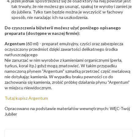
jeżeli jednak spostrzeżesz się że osad który na niej powstał jest
tak trwały, że nie możesz go usunąć, spakuj te wyroby i zanieś je
do jubilera. Tylko tam będzie można je wyczyścić w fachowy
sposób, nie narażając ich na uszkodzenia.
Do czyszczenia biżuterii możesz użyć poniżego opisanego
preparatu (dostępne w naszej firmie):
Argentum
(60 ml) - preparat emulsyjny, czyści oraz zabezpiecza
oczyszczony przedmiot dzięki zawartości delikatnego środka
natłuszczającego
Nie zanurzać w nim wyrobów z kamieniami organicznymi (perła,
turkus, koral itp.) gdyż mogą zmatowieć. W takim przypadku
namoczoną płynem "Argentum" szmatką przetrzeć część metalową
nie dotykając kamienia. W wypadku braku pewności co do
zachowania się kamienia, zrobić próbkę działania płynu "Argentum"
w miejscu niewidocznym.
Tutaj kupisz Argentum
Opracowano na podstawie materiałów wewnętrznych: WĘC-Twój
Jubiler