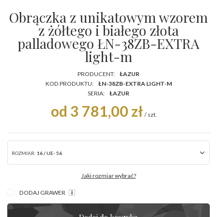
Obrączka z unikatowym wzorem
z żółtego i białego złota
palladowego ŁN-38ZB-EXTRA
light-m
PRODUCENT:
ŁAZUR
KOD PRODUKTU:
ŁN-38ZB-EXTRA LIGHT-M
SERIA:
ŁAZUR
od 3 781,00 zł
/
szt.
ROZMIAR:
16 / UE- 56
Jaki rozmiar wybrać?
DODAJ GRAWER
Dodaj do koszyka