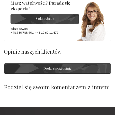
Masz wątpliwości?
Poradź się
eksperta!
Zadaj pytanie
lub zadzwoń
+48 530 788 401
,
+48 12 65 11 473
Opinie naszych klientów
Dodaj swoją opinię
Podziel się swoim komentarzem z innymi