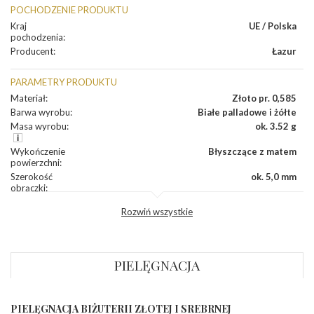
POCHODZENIE PRODUKTU
Kraj
UE / Polska
pochodzenia
:
Producent
:
Łazur
PARAMETRY PRODUKTU
Materiał
:
Złoto pr. 0,585
Barwa wyrobu
:
Białe palladowe i żółte
Masa wyrobu
:
ok. 3.52 g
Wykończenie
Błyszczące z matem
powierzchni
:
Szerokość
ok. 5,0 mm
obrączki
:
Profil
Lekko zaokrąglony
Rozwiń wszystkie
zewnętrzny
obrączki
:
Profil
Płaski
wewnętrzny
obrączki
:
PIELĘGNACJA
Wysokość
ok. 1,1 mm
profilu obrączki
:
PIELĘGNACJA BIŻUTERII ZŁOTEJ I SREBRNEJ