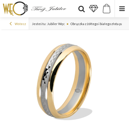
Wstecz
Jesteś tu:
Jubiler Węc
Obrączka z żółtego i białego złota pal