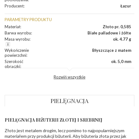
Producent
:
Łazur
PARAMETRY PRODUKTU
Materiał
:
Złoto pr. 0,585
Barwa wyrobu
:
Białe palladowe i żółte
Masa wyrobu
:
ok. 4.77 g
Wykończenie
Błyszczące z matem
powierzchni
:
Szerokość
ok. 5,0 mm
obrączki
:
Profil
Lekko zaokrąglony
Rozwiń wszystkie
zewnętrzny
obrączki
:
Profil
Soczewka
wewnętrzny
obrączki
:
PIELĘGNACJA
Wysokość
ok. 1,5 mm
profilu obrączki
:
PIELĘGNACJA BIŻUTERII ZŁOTEJ I SREBRNEJ
INNE PARAMETRY
Złoto jest metalem drogim, lecz pomimo to najpopularniejszym
Producent
Łazur sp.j. Kowalowy 134 38-200 Jasło; NIP:
odpowiedzialny
:
6850004631; tel.13 44 56 100;
materiałem przy produkcji biżuterii. Aby biżuteria złota przez jak