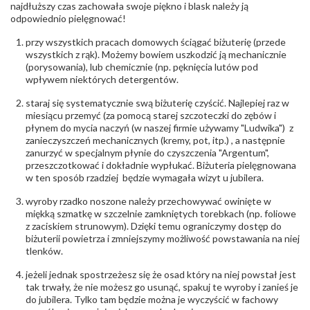
biuro@obraczki.pl
,
PZ Stelmach Sp. z o.o. ul.
najdłuższy czas zachowała swoje piękno i blask należy ją
Północna 22 45-805 Opole; NIP 7542889545;
odpowiednio pielęgnować!
Tel. +48 77 54 90 100; biuro@stelmach.pl
Bezpieczeństwo
Nie nadaje się dla dzieci w wieku poniżej 3 lat
przy wszystkich pracach domowych ściągać biżuterię (przede
- rodzaj
,
Elementy w wyrobie wykonane z białego złota
wszystkich z rąk). Możemy bowiem uszkodzić ją mechanicznie
ostrzeżenia
:
zawierają nikiel
(porysowania), lub chemicznie (np. pęknięcia lutów pod
wpływem niektórych detergentów.
staraj się systematycznie swą biżuterię czyścić. Najlepiej raz w
miesiącu przemyć (za pomocą starej szczoteczki do zębów i
płynem do mycia naczyń (w naszej firmie używamy "Ludwika") z
zanieczyszczeń mechanicznych (kremy, pot, itp.) , a następnie
zanurzyć w specjalnym płynie do czyszczenia "Argentum",
przeszczotkować i dokładnie wypłukać. Biżuteria pielęgnowana
w ten sposób rzadziej będzie wymagała wizyt u jubilera.
wyroby rzadko noszone należy przechowywać owinięte w
miękką szmatkę w szczelnie zamkniętych torebkach (np. foliowe
z zaciskiem strunowym). Dzięki temu ograniczymy dostęp do
biżuterii powietrza i zmniejszymy możliwość powstawania na niej
tlenków.
jeżeli jednak spostrzeżesz się że osad który na niej powstał jest
tak trwały, że nie możesz go usunąć, spakuj te wyroby i zanieś je
do jubilera. Tylko tam będzie można je wyczyścić w fachowy