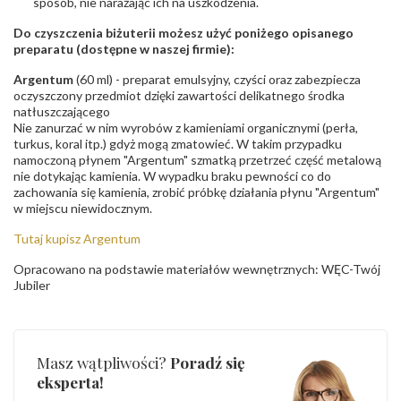
sposób, nie narażając ich na uszkodzenia.
Do czyszczenia biżuterii możesz użyć poniżego opisanego
preparatu (dostępne w naszej firmie):
Argentum
(60 ml) - preparat emulsyjny, czyści oraz zabezpiecza
oczyszczony przedmiot dzięki zawartości delikatnego środka
natłuszczającego
Nie zanurzać w nim wyrobów z kamieniami organicznymi (perła,
turkus, koral itp.) gdyż mogą zmatowieć. W takim przypadku
namoczoną płynem "Argentum" szmatką przetrzeć część metalową
nie dotykając kamienia. W wypadku braku pewności co do
zachowania się kamienia, zrobić próbkę działania płynu "Argentum"
w miejscu niewidocznym.
Tutaj kupisz Argentum
Opracowano na podstawie materiałów wewnętrznych: WĘC-Twój
Jubiler
Masz wątpliwości?
Poradź się
eksperta!