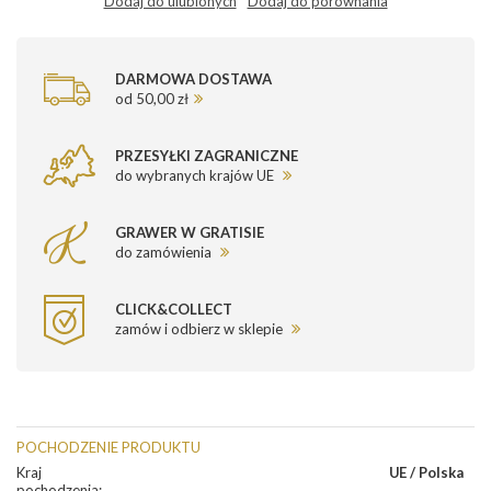
Dodaj do ulubionych
Dodaj do porównania
DARMOWA DOSTAWA
od 50,00 zł
PRZESYŁKI ZAGRANICZNE
do wybranych krajów UE
GRAWER W GRATISIE
do zamówienia
CLICK&COLLECT
zamów i odbierz w sklepie
POCHODZENIE PRODUKTU
Kraj
UE / Polska
pochodzenia
: