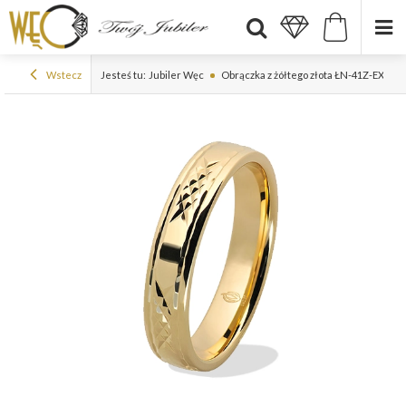
Wstecz
Jesteś tu:
Jubiler Węc
Obrączka z żółtego złota ŁN-41Z-EXTRA 