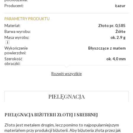
Producent
:
Łazur
PARAMETRY PRODUKTU
Materiał
:
Złoto pr. 0,585
Barwa wyrobu
:
Żółte
Masa wyrobu
:
ok. 2.9 g
Wykończenie
Błyszczące z matem
powierzchni
:
Szerokość
ok. 4,0 mm
obrączki
:
Profil
Lekko zaokrąglony
Rozwiń wszystkie
zewnętrzny
obrączki
:
Profil
Soczewka
wewnętrzny
obrączki
:
PIELĘGNACJA
Wysokość
ok. 1,5 mm
profilu obrączki
:
PIELĘGNACJA BIŻUTERII ZŁOTEJ I SREBRNEJ
INNE PARAMETRY
Złoto jest metalem drogim, lecz pomimo to najpopularniejszym
Producent
Łazur sp.j. Kowalowy 134 38-200 Jasło; NIP:
odpowiedzialny
:
6850004631; tel.13 44 56 100;
materiałem przy produkcji biżuterii. Aby biżuteria złota przez jak