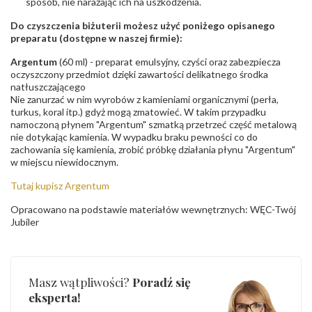
sposób, nie narażając ich na uszkodzenia.
Do czyszczenia biżuterii możesz użyć poniżego opisanego
preparatu (dostępne w naszej firmie):
Argentum
(60 ml) - preparat emulsyjny, czyści oraz zabezpiecza
oczyszczony przedmiot dzięki zawartości delikatnego środka
natłuszczającego
Nie zanurzać w nim wyrobów z kamieniami organicznymi (perła,
turkus, koral itp.) gdyż mogą zmatowieć. W takim przypadku
namoczoną płynem "Argentum" szmatką przetrzeć część metalową
nie dotykając kamienia. W wypadku braku pewności co do
zachowania się kamienia, zrobić próbkę działania płynu "Argentum"
w miejscu niewidocznym.
Tutaj kupisz Argentum
Opracowano na podstawie materiałów wewnętrznych: WĘC-Twój
Jubiler
Masz wątpliwości?
Poradź się
eksperta!