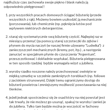
biuro@obraczki.pl
,
PZ Stelmach Sp. z o.o. ul.
najdłuższy czas zachowała swoje piękno i blask należy ją
Północna 22 45-805 Opole; NIP 7542889545;
odpowiednio pielęgnować!
Tel. +48 77 54 90 100; biuro@stelmach.pl
Bezpieczeństwo
Nie nadaje się dla dzieci w wieku poniżej 3 lat
przy wszystkich pracach domowych ściągać biżuterię (przede
- rodzaj
,
Elementy w wyrobie wykonane z białego złota
wszystkich z rąk). Możemy bowiem uszkodzić ją mechanicznie
ostrzeżenia
:
zawierają nikiel
(porysowania), lub chemicznie (np. pęknięcia lutów pod
wpływem niektórych detergentów.
staraj się systematycznie swą biżuterię czyścić. Najlepiej raz w
miesiącu przemyć (za pomocą starej szczoteczki do zębów i
płynem do mycia naczyń (w naszej firmie używamy "Ludwika") z
zanieczyszczeń mechanicznych (kremy, pot, itp.) , a następnie
zanurzyć w specjalnym płynie do czyszczenia "Argentum",
przeszczotkować i dokładnie wypłukać. Biżuteria pielęgnowana
w ten sposób rzadziej będzie wymagała wizyt u jubilera.
wyroby rzadko noszone należy przechowywać owinięte w
miękką szmatkę w szczelnie zamkniętych torebkach (np. foliowe
z zaciskiem strunowym). Dzięki temu ograniczymy dostęp do
biżuterii powietrza i zmniejszymy możliwość powstawania na niej
tlenków.
jeżeli jednak spostrzeżesz się że osad który na niej powstał jest
tak trwały, że nie możesz go usunąć, spakuj te wyroby i zanieś je
do jubilera. Tylko tam będzie można je wyczyścić w fachowy