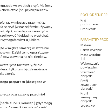
 (przede wszystkich z rąk). Możemy
 chemicznie (np. pęknięcia lutów
POCHODZENIE P
Kraj
epiej raz w miesiącu przemyć (za
pochodzenia
:
ia naczyń (w naszej firmie używamy
Producent
:
t, itp.) , a następnie zanurzyć w
zczotkować i dokładnie wypłukać.
 wymagała wizyt u jubilera.
PARAMETRY PRO
Materiał
:
te w miękką szmatkę w szczelnie
Barwa wyrobu
:
unowym). Dzięki temu ograniczymy
Masa wyrobu
:
ść powstawania na niej tlenków.
Wykończenie
owstał jest tak trwały, że nie
powierzchni
:
bilera. Tylko tam będzie można je
Szerokość
zkodzenia.
obrączki
:
Profil
sanego preparatu (dostępne w
zewnętrzny
obrączki
:
Profil
bezpiecza oczyszczony przedmiot
wewnętrzny
obrączki
:
erła, turkus, koral itp.) gdyż mogą
Wysokość
ntum" szmatką przetrzeć część