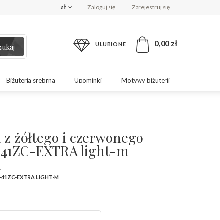
zł
Zaloguj się
Zarejestruj się
0,00 zł
ULUBIONE
zukaj
Biżuteria srebrna
Upominki
Motywy biżuterii
 z żółtego i czerwonego
-41ZC-EXTRA light-m
R
-41ZC-EXTRA LIGHT-M