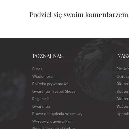
Podziel się swoim komentarzem
POZNAJ NAS
NAS
O nas
Pierści
Wiadomości
Obrącz
Polityka prywatności
Biżuter
Gwarancja Trusted Shops
Biżuter
Regulamin
Biżuter
Gwarancja
Biżuter
Prawo odstąpienia od umowy
Upomin
Wyroby z grawerunkami
Skup złomu złota i srebra