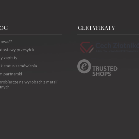
OC
CERTYFIKATY
pować?
 dostawy przesyłek
y zapłaty
ź status zamówienia
m partnerski
robiercze na wyrobach z metali
tnych