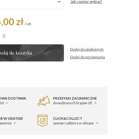
Jaki rozmiar wybrać?
,00 zł
/
szt.
R
Dodaj do ulubionych
odaj do koszyka
Dodaj do porównania
OWA DOSTAWA
PRZESYŁKI ZAGRANICZNE
 zł
do wybranych krajów UE
R W GRATISIE
CLICK&COLLECT
ówienia
zamów i odbierz w sklepie