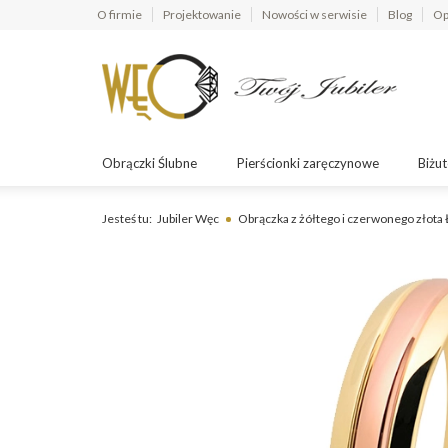
O firmie
Projektowanie
Nowości w serwisie
Blog
Op
Obrączki Ślubne
Pierścionki zaręczynowe
Biżut
Jesteś tu:
Jubiler Węc
Obrączka z żółtego i czerwonego złot