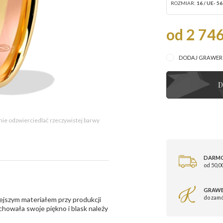
ROZMIAR:
16 / UE- 56
od 2 746
DODAJ GRAWE
D
 nie odzwierciedlać rzeczywistej barwy
DARM
od 50,00
GRAWE
do zam
ejszym materiałem przy produkcji
zachowała swoje piękno i blask należy