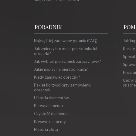
PORADNIK
POM
Najczęściej zadawane pytania (FAQ)
Jak ku
Jak zmierzyć rozmiar pierścionka lub
Koszty
obrączki?
Sposob
Jak wybrać pierścionek zaręczynowy?
Sprawd
Jakie napisy na pierścionkach?
Progra
Kiedy zamawiać obrączki?
Cechy p
Pakiet korzyści przy zamówieniu
szlache
obrączek
Historia diamentów
Barwa diamentu
Czystość diamentu
Krwawe diamenty
Historia złota