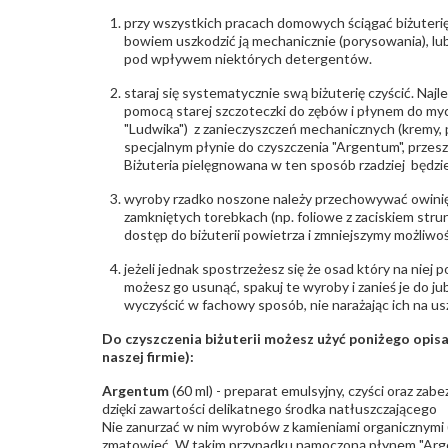
przy wszystkich pracach domowych ściągać biżuterię
bowiem uszkodzić ją mechanicznie (porysowania), lub
pod wpływem niektórych detergentów.
staraj się systematycznie swą biżuterię czyścić. Najl
pomocą starej szczoteczki do zębów i płynem do myc
"Ludwika") z zanieczyszczeń mechanicznych (kremy, po
specjalnym płynie do czyszczenia "Argentum", przes
Biżuteria pielęgnowana w ten sposób rzadziej będzie
wyroby rzadko noszone należy przechowywać owinię
zamkniętych torebkach (np. foliowe z zaciskiem str
dostęp do biżuterii powietrza i zmniejszymy możliwo
jeżeli jednak spostrzeżesz się że osad który na niej p
możesz go usunąć, spakuj te wyroby i zanieś je do ju
wyczyścić w fachowy sposób, nie narażając ich na us
Do czyszczenia biżuterii możesz użyć poniżego opi
naszej firmie):
Argentum
(60 ml) - preparat emulsyjny, czyści oraz za
dzięki zawartości delikatnego środka natłuszczającego
Nie zanurzać w nim wyrobów z kamieniami organicznymi (p
zmatowieć. W takim przypadku namoczoną płynem "Arge