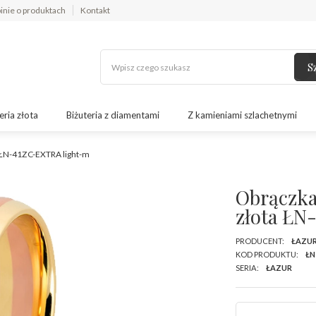
inie o produktach
Kontakt
S
eria złota
Biżuteria z diamentami
Z kamieniami szlachetnymi
a ŁN-41ZC-EXTRA light-m
Obrączka
złota ŁN
PRODUCENT:
ŁAZU
KOD PRODUKTU:
ŁN
SERIA:
ŁAZUR