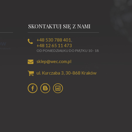
SKONTAKTUJ SIĘ Z NAMI
+48 530 788 401
,
+48 12 65 11 473
OD PONIEDZIAŁKU DO PIĄTKU 10 - 18
sklep@wec.com.pl
ul. Kurczaba 3,
30-868
Kraków