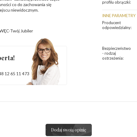
profilu obrączki
:
ności co do zachowania się
iejscu niewidocznym.
INNE PARAMETRY
Producent
odpowiedzialny
:
WĘC-Twój Jubiler
Bezpieczeństwo
- rodzaj
erta!
ostrzeżenia
:
48 12 65 11 473
Dodaj swoją opinię