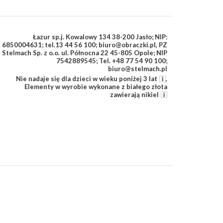
Łazur sp.j. Kowalowy 134 38-200 Jasło; NIP:
6850004631; tel.13 44 56 100; biuro@obraczki.pl
,
PZ
Stelmach Sp. z o.o. ul. Północna 22 45-805 Opole; NIP
7542889545; Tel. +48 77 54 90 100;
biuro@stelmach.pl
Nie nadaje się dla dzieci w wieku poniżej 3 lat
,
Elementy w wyrobie wykonane z białego złota
zawierają nikiel