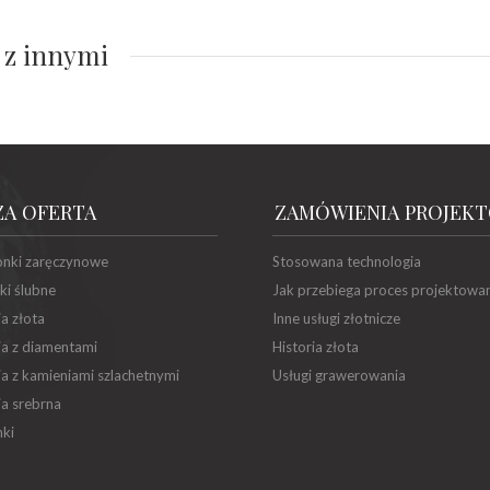
 z innymi
ZA OFERTA
ZAMÓWIENIA PROJEK
onki zaręczynowe
Stosowana technologia
ki ślubne
Jak przebiega proces projektowa
ia złota
Inne usługi złotnicze
ia z diamentami
Historia złota
ia z kamieniami szlachetnymi
Usługi grawerowania
ia srebrna
ki