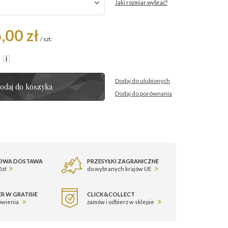
Jaki rozmiar wybrać?
,00 zł
/
szt.
R
Dodaj do ulubionych
odaj do koszyka
Dodaj do porównania
OWA DOSTAWA
PRZESYŁKI ZAGRANICZNE
 zł
do wybranych krajów UE
R W GRATISIE
CLICK&COLLECT
ówienia
zamów i odbierz w sklepie