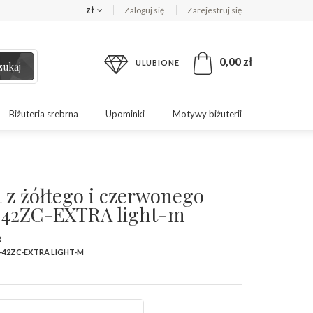
zł
Zaloguj się
Zarejestruj się
0,00 zł
ULUBIONE
zukaj
Biżuteria srebrna
Upominki
Motywy biżuterii
 z żółtego i czerwonego
-42ZC-EXTRA light-m
R
-42ZC-EXTRA LIGHT-M