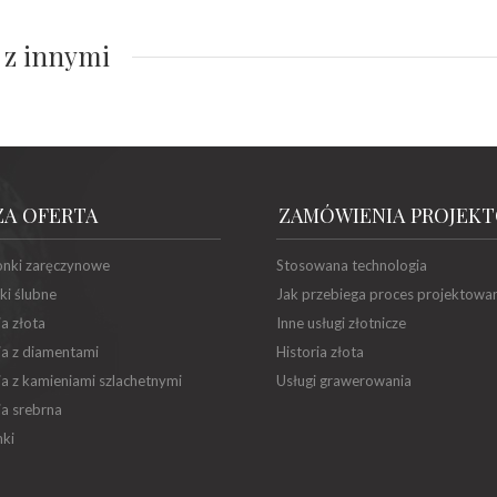
 z innymi
ZA OFERTA
ZAMÓWIENIA PROJEK
onki zaręczynowe
Stosowana technologia
ki ślubne
Jak przebiega proces projektowa
ia złota
Inne usługi złotnicze
ia z diamentami
Historia złota
ia z kamieniami szlachetnymi
Usługi grawerowania
ia srebrna
ki