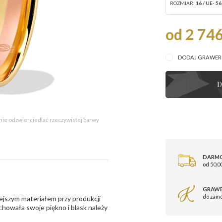
ROZMIAR:
16 / UE- 56
od 2 746
DODAJ GRAWE
D
 nie odzwierciedlać rzeczywistej barwy
DARM
od 50,00
GRAWE
do zam
ejszym materiałem przy produkcji
zachowała swoje piękno i blask należy