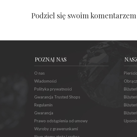
Podziel się swoim komentarzem
POZNAJ NAS
NAS
O nas
Pierści
Wiadomości
Obrącz
Polityka prywatności
Biżuter
Gwarancja Trusted Shops
Biżuter
Regulamin
Biżuter
Gwarancja
Biżuter
Prawo odstąpienia od umowy
Upomin
Wyroby z grawerunkami
Skup złomu złota i srebra