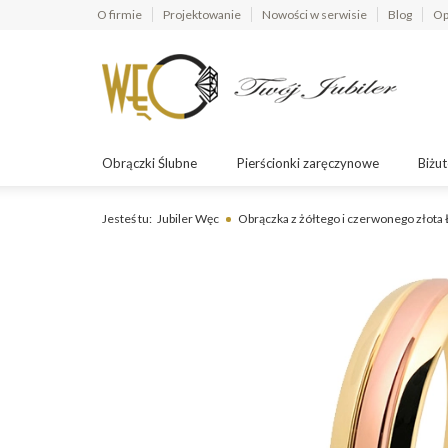
O firmie
Projektowanie
Nowości w serwisie
Blog
Op
Obrączki Ślubne
Pierścionki zaręczynowe
Biżut
Jesteś tu:
Jubiler Węc
Obrączka z żółtego i czerwonego złot