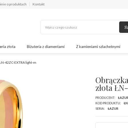
inie o produktach
Kontakt
S
eria złota
Biżuteria z diamentami
Z kamieniami szlachetnymi
a ŁN-42ZC-EXTRA light-m
Obrączka
złota ŁN
PRODUCENT:
ŁAZU
KOD PRODUKTU:
ŁN
SERIA:
ŁAZUR