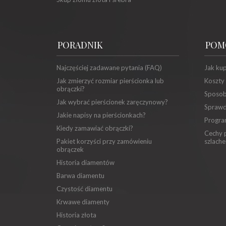
PORADNIK
POM
Najczęściej zadawane pytania (FAQ)
Jak ku
Jak zmierzyć rozmiar pierścionka lub
Koszty
obrączki?
Sposob
Jak wybrać pierścionek zaręczynowy?
Sprawd
Jakie napisy na pierścionkach?
Progra
Kiedy zamawiać obrączki?
Cechy p
Pakiet korzyści przy zamówieniu
szlache
obrączek
Historia diamentów
Barwa diamentu
Czystość diamentu
Krwawe diamenty
Historia złota