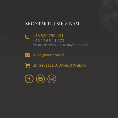
SKONTAKTUJ SIĘ Z NAMI
+48 530 788 401
,
+48 12 65 11 473
OD PONIEDZIAŁKU DO PIĄTKU 10 - 18
sklep@wec.com.pl
ul. Kurczaba 3,
30-868
Kraków