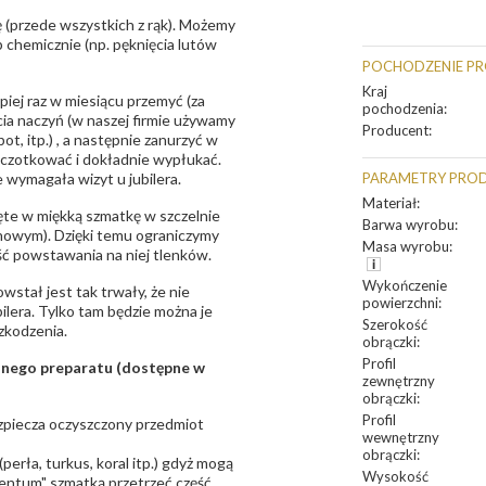
 (przede wszystkich z rąk). Możemy
 chemicznie (np. pęknięcia lutów
POCHODZENIE P
Kraj
epiej raz w miesiącu przemyć (za
pochodzenia
:
ia naczyń (w naszej firmie używamy
Producent
:
t, itp.) , a następnie zanurzyć w
zczotkować i dokładnie wypłukać.
 wymagała wizyt u jubilera.
PARAMETRY PRO
Materiał
:
te w miękką szmatkę w szczelnie
Barwa wyrobu
:
unowym). Dzięki temu ograniczymy
Masa wyrobu
:
ść powstawania na niej tlenków.
Wykończenie
owstał jest tak trwały, że nie
powierzchni
:
bilera. Tylko tam będzie można je
Szerokość
zkodzenia.
obrączki
:
Profil
sanego preparatu (dostępne w
zewnętrzny
obrączki
:
Profil
bezpiecza oczyszczony przedmiot
wewnętrzny
obrączki
:
erła, turkus, koral itp.) gdyż mogą
Wysokość
ntum" szmatką przetrzeć część