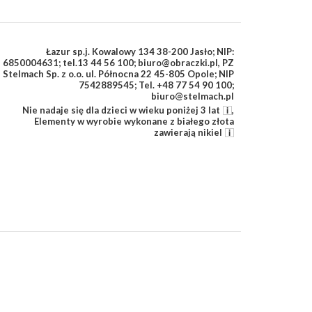
Łazur sp.j. Kowalowy 134 38-200 Jasło; NIP:
6850004631; tel.13 44 56 100; biuro@obraczki.pl
,
PZ
Stelmach Sp. z o.o. ul. Północna 22 45-805 Opole; NIP
7542889545; Tel. +48 77 54 90 100;
biuro@stelmach.pl
Nie nadaje się dla dzieci w wieku poniżej 3 lat
,
Elementy w wyrobie wykonane z białego złota
zawierają nikiel