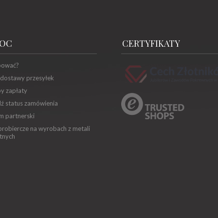
OC
CERTYFIKATY
pować?
 dostawy przesyłek
y zapłaty
ź status zamówienia
m partnerski
robiercze na wyrobach z metali
tnych