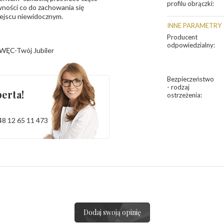
profilu obrączki
:
ności co do zachowania się
iejscu niewidocznym.
INNE PARAMETRY
Producent
odpowiedzialny
:
WĘC-Twój Jubiler
Bezpieczeństwo
- rodzaj
erta!
ostrzeżenia
:
48 12 65 11 473
Dodaj swoją opinię