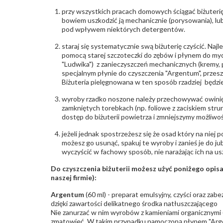
przy wszystkich pracach domowych ściągać biżuterię
bowiem uszkodzić ją mechanicznie (porysowania), lub
pod wpływem niektórych detergentów.
staraj się systematycznie swą biżuterię czyścić. Najl
pomocą starej szczoteczki do zębów i płynem do myc
"Ludwika") z zanieczyszczeń mechanicznych (kremy, po
specjalnym płynie do czyszczenia "Argentum", przes
Biżuteria pielęgnowana w ten sposób rzadziej będzie
wyroby rzadko noszone należy przechowywać owinię
zamkniętych torebkach (np. foliowe z zaciskiem str
dostęp do biżuterii powietrza i zmniejszymy możliwo
jeżeli jednak spostrzeżesz się że osad który na niej p
możesz go usunąć, spakuj te wyroby i zanieś je do ju
wyczyścić w fachowy sposób, nie narażając ich na us
Do czyszczenia biżuterii możesz użyć poniżego opi
naszej firmie):
Argentum
(60 ml) - preparat emulsyjny, czyści oraz za
dzięki zawartości delikatnego środka natłuszczającego
Nie zanurzać w nim wyrobów z kamieniami organicznymi (p
zmatowieć. W takim przypadku namoczoną płynem "Arge