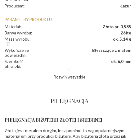
Producent
:
Łazur
PARAMETRY PRODUKTU
Materiał
:
Złoto pr. 0,585
Barwa wyrobu
:
Żółte
Masa wyrobu
:
ok. 5.14 g
Wykończenie
Błyszczące z matem
powierzchni
:
Szerokość
ok. 6,0 mm
obrączki
:
Profil
Fantazyjny
Rozwiń wszystkie
zewnętrzny
obrączki
:
Profil
Płaski
wewnętrzny
obrączki
:
PIELĘGNACJA
Wysokość
ok. 1,1 mm
profilu obrączki
:
PIELĘGNACJA BIŻUTERII ZŁOTEJ I SREBRNEJ
INNE PARAMETRY
Złoto jest metalem drogim, lecz pomimo to najpopularniejszym
Producent
Łazur sp.j. Kowalowy 134 38-200 Jasło; NIP:
odpowiedzialny
:
6850004631; tel.13 44 56 100;
materiałem przy produkcji biżuterii. Aby biżuteria złota przez jak