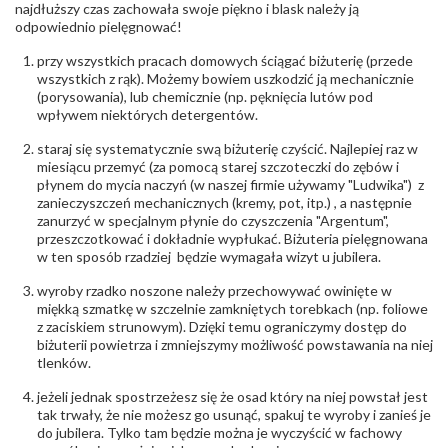
biuro@obraczki.pl
,
PZ Stelmach Sp. z o.o. ul.
najdłuższy czas zachowała swoje piękno i blask należy ją
Północna 22 45-805 Opole; NIP 7542889545;
odpowiednio pielęgnować!
Tel. +48 77 54 90 100; biuro@stelmach.pl
Bezpieczeństwo
Nie nadaje się dla dzieci w wieku poniżej 3 lat
przy wszystkich pracach domowych ściągać biżuterię (przede
- rodzaj
,
Elementy w wyrobie wykonane z białego złota
wszystkich z rąk). Możemy bowiem uszkodzić ją mechanicznie
ostrzeżenia
:
zawierają nikiel
(porysowania), lub chemicznie (np. pęknięcia lutów pod
wpływem niektórych detergentów.
staraj się systematycznie swą biżuterię czyścić. Najlepiej raz w
miesiącu przemyć (za pomocą starej szczoteczki do zębów i
płynem do mycia naczyń (w naszej firmie używamy "Ludwika") z
zanieczyszczeń mechanicznych (kremy, pot, itp.) , a następnie
zanurzyć w specjalnym płynie do czyszczenia "Argentum",
przeszczotkować i dokładnie wypłukać. Biżuteria pielęgnowana
w ten sposób rzadziej będzie wymagała wizyt u jubilera.
wyroby rzadko noszone należy przechowywać owinięte w
miękką szmatkę w szczelnie zamkniętych torebkach (np. foliowe
z zaciskiem strunowym). Dzięki temu ograniczymy dostęp do
biżuterii powietrza i zmniejszymy możliwość powstawania na niej
tlenków.
jeżeli jednak spostrzeżesz się że osad który na niej powstał jest
tak trwały, że nie możesz go usunąć, spakuj te wyroby i zanieś je
do jubilera. Tylko tam będzie można je wyczyścić w fachowy