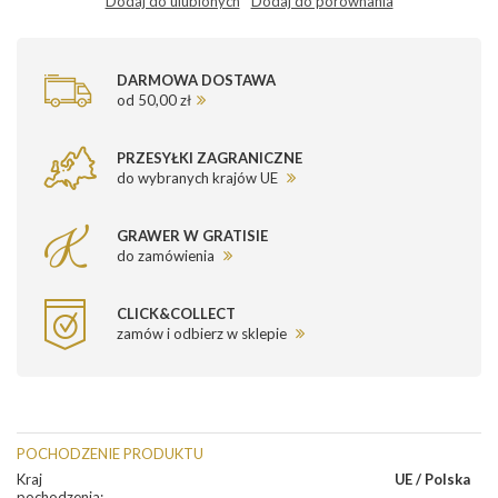
Dodaj do ulubionych
Dodaj do porównania
DARMOWA DOSTAWA
od 50,00 zł
PRZESYŁKI ZAGRANICZNE
do wybranych krajów UE
GRAWER W GRATISIE
do zamówienia
CLICK&COLLECT
zamów i odbierz w sklepie
POCHODZENIE PRODUKTU
Kraj
UE / Polska
pochodzenia
: