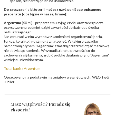
sposób, nie narażając ich na uszkodzenia.
Do czyszczenia biżuterii możesz użyć poniżego opisanego
preparatu (dostępne w naszej firmie):
Argentum
(60 ml) - preparat emulsyjny, czyści oraz zabezpiecza
oczyszczony przedmiot dzięki zawartości delikatnego środka
natłuszczającego
Nie zanurzać w nim wyrobów z kamieniami organicznymi (perła,
turkus, koral itp.) gdyż mogą zmatowieć. W takim przypadku
namoczoną płynem "Argentum" szmatką przetrzeć część metalową
nie dotykając kamienia. W wypadku braku pewności co do
zachowania się kamienia, zrobić próbkę działania płynu "Argentum"
w miejscu niewidocznym.
Tutaj kupisz Argentum
Opracowano na podstawie materiałów wewnętrznych: WĘC-Twój
Jubiler
Masz wątpliwości?
Poradź się
eksperta!