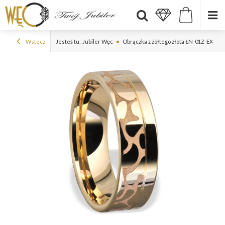
Wstecz
Jesteś tu:
Jubiler Węc
Obrączka z żółtego złota ŁN-01Z-EXTRA 