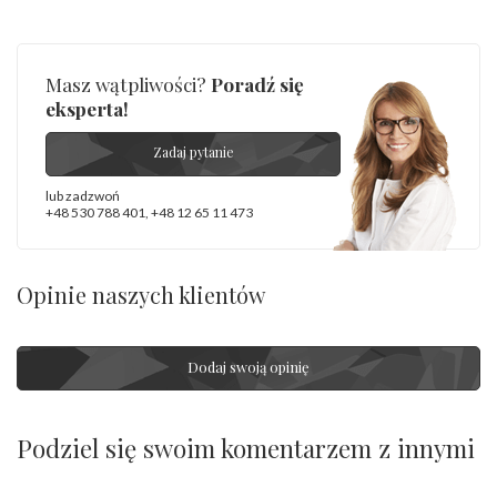
Masz wątpliwości?
Poradź się
eksperta!
Zadaj pytanie
lub zadzwoń
+48 530 788 401
,
+48 12 65 11 473
Opinie naszych klientów
Dodaj swoją opinię
Podziel się swoim komentarzem z innymi