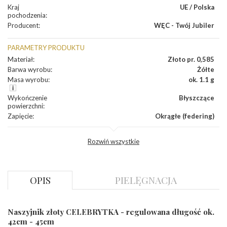
Kraj
UE / Polska
pochodzenia
:
Producent
:
WĘC - Twój Jubiler
PARAMETRY PRODUKTU
Materiał
:
Złoto pr. 0,585
Barwa wyrobu
:
Żółte
Masa wyrobu
:
ok. 1.1 g
Wykończenie
Błyszczące
powierzchni
:
Zapięcie
:
Okrągłe (federing)
INNE PARAMETRY
Rozwiń wszystkie
Producent
WĘC-Twój Jubiler S.C. Artur Węc, Małgorzata
odpowiedzialny
:
Suchan, ul. Kurczaba 3, 30-868 Kraków; NIP:
679-25-92-107; sklep@wec.com.pl
Bezpieczeństwo
Nie nadaje się dla dzieci w wieku poniżej 3 lat
OPIS
PIELĘGNACJA
- rodzaj
,
Elementy w wyrobie wykonane z białego złota
ostrzeżenia
:
zawierają nikiel
Naszyjnik złoty CELEBRYTKA - regulowana długość ok.
42cm - 45cm