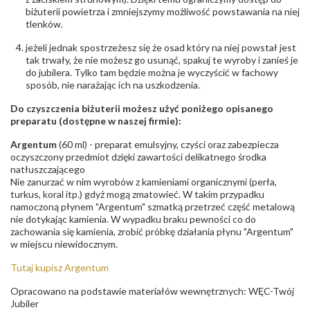
biżuterii powietrza i zmniejszymy możliwość powstawania na niej
tlenków.
jeżeli jednak spostrzeżesz się że osad który na niej powstał jest
tak trwały, że nie możesz go usunąć, spakuj te wyroby i zanieś je
do jubilera. Tylko tam będzie można je wyczyścić w fachowy
sposób, nie narażając ich na uszkodzenia.
Do czyszczenia biżuterii możesz użyć poniżego opisanego
preparatu (dostępne w naszej firmie):
Argentum
(60 ml) - preparat emulsyjny, czyści oraz zabezpiecza
oczyszczony przedmiot dzięki zawartości delikatnego środka
natłuszczającego
Nie zanurzać w nim wyrobów z kamieniami organicznymi (perła,
turkus, koral itp.) gdyż mogą zmatowieć. W takim przypadku
namoczoną płynem "Argentum" szmatką przetrzeć część metalową
nie dotykając kamienia. W wypadku braku pewności co do
zachowania się kamienia, zrobić próbkę działania płynu "Argentum"
w miejscu niewidocznym.
Tutaj kupisz Argentum
Opracowano na podstawie materiałów wewnętrznych: WĘC-Twój
Jubiler