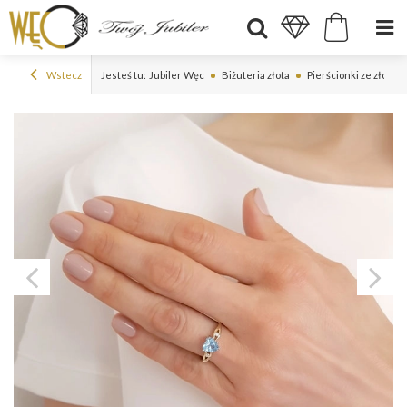
Wstecz
Jesteś tu:
Jubiler Węc
Biżuteria złota
Pierścionki ze złota