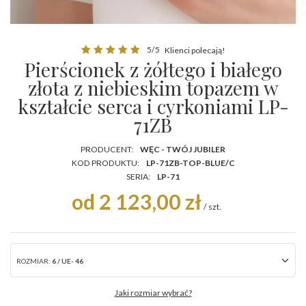
5/5
Klienci polecają!
Pierścionek z żółtego i białego
złota z niebieskim topazem w
kształcie serca i cyrkoniami LP-
71ZB
PRODUCENT:
WĘC - TWÓJ JUBILER
KOD PRODUKTU:
LP-71ZB-TOP-BLUE/C
SERIA:
LP-71
od 2 123,00 zł
/
szt.
ROZMIAR:
6 / UE- 46
Jaki rozmiar wybrać?