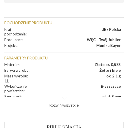
POCHODZENIE PRODUKTU
Kraj
UE / Polska
pochodzenia
:
Producent
:
WĘC - Twój Jubiler
Projekt
:
Monika Bayer
PARAMETRY PRODUKTU
Materiał
:
Złoto pr. 0,585
Barwa wyrobu
:
Żółte i białe
Masa wyrobu
:
ok. 2.1 g
Wykończenie
Błyszczące
powierzchni
:
Szerokość
ok. 6,8 mm
korony
:
Rozwiń wszystkie
Wysokosć
ok. 4,7 mm
korony
:
Szerokość szyny
ok. 1,9 mm
dół
:
PIELĘGNACJA
Szerokość szyny
ok. 1,9 mm