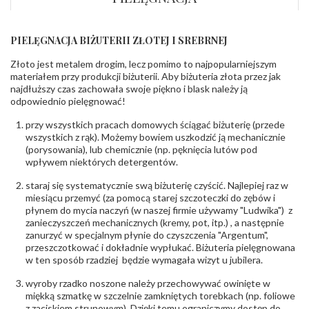
bok
:
PIELĘGNACJA BIŻUTERII ZŁOTEJ I SREBRNEJ
KAMIENIE
Rodzaje
Cyrkonia
,
Topaz Blue
Złoto jest metalem drogim, lecz pomimo to najpopularniejszym
kamieni
:
materiałem przy produkcji biżuterii. Aby biżuteria złota przez jak
Liczba kamieni
:
Cyrkonia - 2 szt.
,
Topaz Blue - 1 szt.
najdłuższy czas zachowała swoje piękno i blask należy ją
Szlif kamieni
:
Fasetowy okrągła
,
Fasetowy serce
odpowiednio pielęgnować!
Masa kamieni
ok. 0.54 ct.
,
ok. 1 ct.
(łącznie)
:
przy wszystkich pracach domowych ściągać biżuterię (przede
wszystkich z rąk). Możemy bowiem uszkodzić ją mechanicznie
(porysowania), lub chemicznie (np. pęknięcia lutów pod
INNE PARAMETRY
wpływem niektórych detergentów.
Producent
WĘC-Twój Jubiler S.C. Artur Węc, Małgorzata
odpowiedzialny
:
Suchan, ul. Kurczaba 3, 30-868 Kraków; NIP:
staraj się systematycznie swą biżuterię czyścić. Najlepiej raz w
679-25-92-107; sklep@wec.com.pl
miesiącu przemyć (za pomocą starej szczoteczki do zębów i
Bezpieczeństwo
Nie nadaje się dla dzieci w wieku poniżej 3 lat
płynem do mycia naczyń (w naszej firmie używamy "Ludwika") z
- rodzaj
,
Elementy w wyrobie wykonane z białego złota
zanieczyszczeń mechanicznych (kremy, pot, itp.) , a następnie
ostrzeżenia
:
zawierają nikiel
zanurzyć w specjalnym płynie do czyszczenia "Argentum",
przeszczotkować i dokładnie wypłukać. Biżuteria pielęgnowana
w ten sposób rzadziej będzie wymagała wizyt u jubilera.
wyroby rzadko noszone należy przechowywać owinięte w
miękką szmatkę w szczelnie zamkniętych torebkach (np. foliowe
z zaciskiem strunowym). Dzięki temu ograniczymy dostęp do