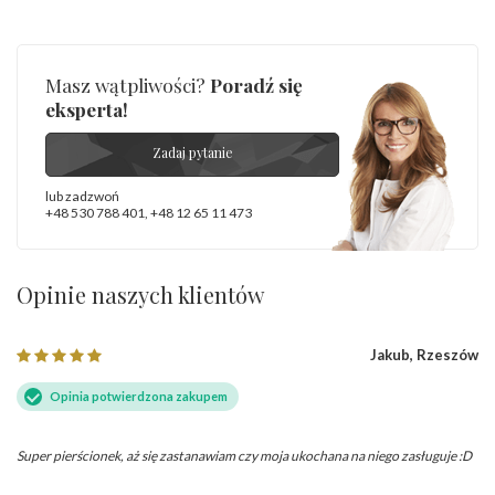
Masz wątpliwości?
Poradź się
eksperta!
Zadaj pytanie
lub zadzwoń
+48 530 788 401
,
+48 12 65 11 473
Opinie naszych klientów
Jakub, Rzeszów
Opinia potwierdzona zakupem
Super pierścionek, aż się zastanawiam czy moja ukochana na niego zasługuje :D