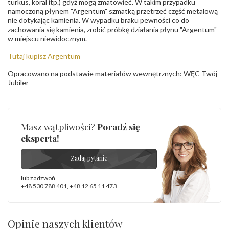
turkus, koral itp.) gdyż mogą zmatowieć. W takim przypadku
namoczoną płynem "Argentum" szmatką przetrzeć część metalową
nie dotykając kamienia. W wypadku braku pewności co do
zachowania się kamienia, zrobić próbkę działania płynu "Argentum"
w miejscu niewidocznym.
Tutaj kupisz Argentum
Opracowano na podstawie materiałów wewnętrznych: WĘC-Twój
Jubiler
Masz wątpliwości?
Poradź się
eksperta!
Zadaj pytanie
lub zadzwoń
+48 530 788 401
,
+48 12 65 11 473
Opinie naszych klientów