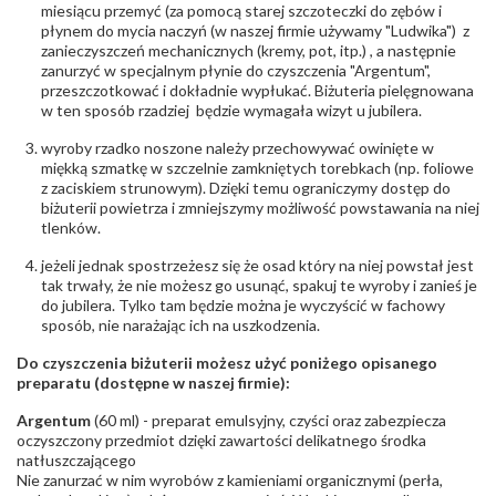
miesiącu przemyć (za pomocą starej szczoteczki do zębów i
płynem do mycia naczyń (w naszej firmie używamy "Ludwika") z
zanieczyszczeń mechanicznych (kremy, pot, itp.) , a następnie
zanurzyć w specjalnym płynie do czyszczenia "Argentum",
przeszczotkować i dokładnie wypłukać. Biżuteria pielęgnowana
w ten sposób rzadziej będzie wymagała wizyt u jubilera.
wyroby rzadko noszone należy przechowywać owinięte w
miękką szmatkę w szczelnie zamkniętych torebkach (np. foliowe
z zaciskiem strunowym). Dzięki temu ograniczymy dostęp do
biżuterii powietrza i zmniejszymy możliwość powstawania na niej
tlenków.
jeżeli jednak spostrzeżesz się że osad który na niej powstał jest
tak trwały, że nie możesz go usunąć, spakuj te wyroby i zanieś je
do jubilera. Tylko tam będzie można je wyczyścić w fachowy
sposób, nie narażając ich na uszkodzenia.
Do czyszczenia biżuterii możesz użyć poniżego opisanego
preparatu (dostępne w naszej firmie):
Argentum
(60 ml) - preparat emulsyjny, czyści oraz zabezpiecza
oczyszczony przedmiot dzięki zawartości delikatnego środka
natłuszczającego
Nie zanurzać w nim wyrobów z kamieniami organicznymi (perła,