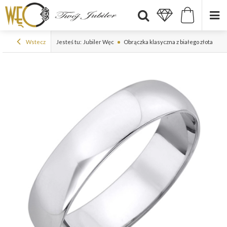
Wstecz
Jesteś tu:
Jubiler Węc
Obrączka klasyczna z białego złota sze