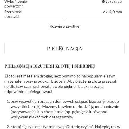
Wykończenie
Błyszczące
powierzchni
:
Szerokość
ok. 4,0 mm
obrączki
:
Profil
Półokrągły
Rozwiń wszystkie
zewnętrzny
obrączki
:
Profil
Płaski
wewnętrzny
obrączki
:
PIELĘGNACJA
Wysokość
ok. 1,20 mm
profilu obrączki
:
PIELĘGNACJA BIŻUTERII ZŁOTEJ I SREBRNEJ
INNE PARAMETRY
Złoto jest metalem drogim, lecz pomimo to najpopularniejszym
Producent
WAMA GOLD Sp. z o.o.; ul. Rzemieślnicza 19 95-
odpowiedzialny
:
100 Zgierz, NIP: 732219720748; tel. 42 715 89
materiałem przy produkcji biżuterii. Aby biżuteria złota przez jak
64; bok@wamagold.com
najdłuższy czas zachowała swoje piękno i blask należy ją
Bezpieczeństwo
Nie nadaje się dla dzieci w wieku poniżej 3 lat
odpowiednio pielęgnować!
- rodzaj
,
Elementy w wyrobie wykonane z białego złota
ostrzeżenia
:
zawierają nikiel
przy wszystkich pracach domowych ściągać biżuterię (przede
wszystkich z rąk). Możemy bowiem uszkodzić ją mechanicznie
(porysowania), lub chemicznie (np. pęknięcia lutów pod
wpływem niektórych detergentów.
staraj się systematycznie swą biżuterię czyścić. Najlepiej raz w