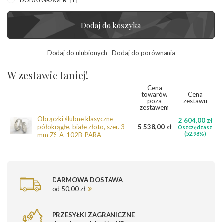
DODAJ GRAWER
Dodaj do koszyka
Dodaj do ulubionych
Dodaj do porównania
W zestawie taniej!
Cena
towarów
Cena
poza
zestawu
zestawem
Obrączki ślubne klasyczne
2 604,00 zł
półokrągłe, białe złoto, szer. 3
5 538,00 zł
Oszczędzasz
mm ZS-A-102B-PARA
(52.98%)
DARMOWA DOSTAWA
od 50,00 zł
PRZESYŁKI ZAGRANICZNE