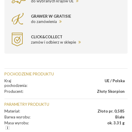
do wybranych krajów UE
GRAWER W GRATISIE
do zamówienia
CLICK&COLLECT
zamów i odbierz w sklepie
POCHODZENIE PRODUKTU
Kraj
UE / Polska
pochodzenia
:
Producent
:
Złoty Skorpion
PARAMETRY PRODUKTU
Materiał
:
Złoto pr. 0,585
Barwa wyrobu
:
Białe
Masa wyrobu
:
ok. 3.31 g