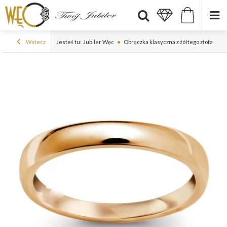
Wstecz
Jesteś tu:
Jubiler Węc
Obrączka klasyczna z żółtego złota sze