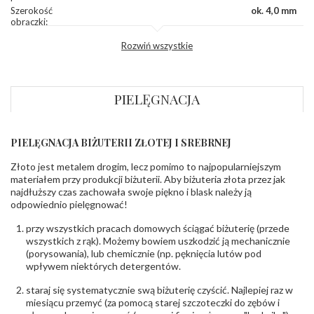
Szerokość
ok. 4,0 mm
obrączki
:
Profil
Półokrągły
Rozwiń wszystkie
zewnętrzny
obrączki
:
Profil
Płaski
wewnętrzny
obrączki
:
PIELĘGNACJA
Wysokość
ok. 1,20 mm
profilu obrączki
:
PIELĘGNACJA BIŻUTERII ZŁOTEJ I SREBRNEJ
INNE PARAMETRY
Złoto jest metalem drogim, lecz pomimo to najpopularniejszym
Producent
WAMA GOLD Sp. z o.o.; ul. Rzemieślnicza 19 95-
odpowiedzialny
:
100 Zgierz, NIP: 732219720748; tel. 42 715 89
materiałem przy produkcji biżuterii. Aby biżuteria złota przez jak
64; bok@wamagold.com
najdłuższy czas zachowała swoje piękno i blask należy ją
Bezpieczeństwo
Nie nadaje się dla dzieci w wieku poniżej 3 lat
odpowiednio pielęgnować!
- rodzaj
,
Elementy w wyrobie wykonane z białego złota
ostrzeżenia
:
zawierają nikiel
przy wszystkich pracach domowych ściągać biżuterię (przede
wszystkich z rąk). Możemy bowiem uszkodzić ją mechanicznie
(porysowania), lub chemicznie (np. pęknięcia lutów pod
wpływem niektórych detergentów.
staraj się systematycznie swą biżuterię czyścić. Najlepiej raz w
miesiącu przemyć (za pomocą starej szczoteczki do zębów i