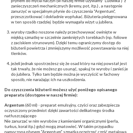
płynem do mycia naczyń (w naszej firmie używamy "Ludwika") z
zanieczyszczeń mechanicznych (kremy, pot, itp.) , a następnie
zanurzyć w specjalnym płynie do czyszczenia "Argentum",
przeszczotkować i dokładnie wypłukać. Biżuteria pielęgnowana
w ten sposób rzadziej będzie wymagała wizyt u jubilera.
wyroby rzadko noszone należy przechowywać owinięte w
miękką szmatkę w szczelnie zamkniętych torebkach (np. foliowe
z zaciskiem strunowym). Dzięki temu ograniczymy dostęp do
biżuterii powietrza i zmniejszymy możliwość powstawania na niej
tlenków.
jeżeli jednak spostrzeżesz się że osad który na niej powstał jest
tak trwały, że nie możesz go usunąć, spakuj te wyroby i zanieś je
do jubilera. Tylko tam będzie można je wyczyścić w fachowy
sposób, nie narażając ich na uszkodzenia.
Do czyszczenia biżuterii możesz użyć poniżego opisanego
preparatu (dostępne w naszej firmie):
Argentum
(60 ml) - preparat emulsyjny, czyści oraz zabezpiecza
oczyszczony przedmiot dzięki zawartości delikatnego środka
natłuszczającego
Nie zanurzać w nim wyrobów z kamieniami organicznymi (perła,
turkus, koral itp.) gdyż mogą zmatowieć. W takim przypadku
namoczoną płynem "Argentum" szmatką przetrzeć część metalową