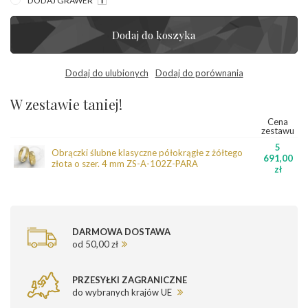
DODAJ GRAWER
Dodaj do koszyka
Dodaj do ulubionych
Dodaj do porównania
W zestawie taniej!
Cena
zestawu
5
Obrączki ślubne klasyczne półokrągłe z żółtego
691,00
złota o szer. 4 mm ZS-A-102Z-PARA
zł
DARMOWA DOSTAWA
od 50,00 zł
PRZESYŁKI ZAGRANICZNE
do wybranych krajów UE