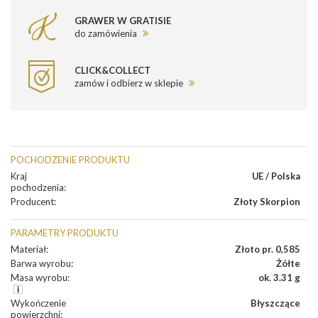
GRAWER W GRATISIE
do zamówienia
CLICK&COLLECT
zamów i odbierz w sklepie
POCHODZENIE PRODUKTU
Kraj
UE / Polska
pochodzenia
:
Producent
:
Złoty Skorpion
PARAMETRY PRODUKTU
Materiał
:
Złoto pr. 0,585
Barwa wyrobu
:
Żółte
Masa wyrobu
:
ok. 3.31 g
Wykończenie
Błyszczące
powierzchni
: