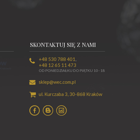
SKONTAKTUJ SIĘ Z NAMI
+48 530 788 401
,
+48 12 65 11 473
OD PONIEDZIAŁKU DO PIĄTKU 10 - 18
sklep@wec.com.pl
ul. Kurczaba 3,
30-868
Kraków