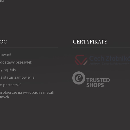
ki
OC
CERTYFIKATY
pować?
 dostawy przesyłek
y zapłaty
ź status zamówienia
m partnerski
robiercze na wyrobach z metali
tnych