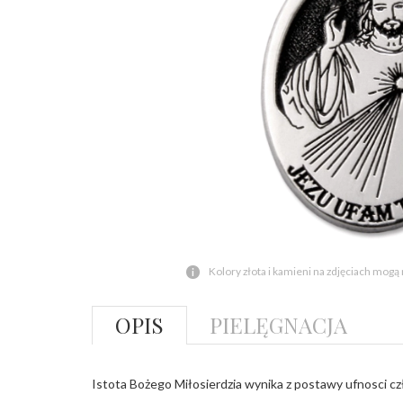
Kolory złota i kamieni na zdjęciach mogą
OPIS
PIELĘGNACJA
Istota Bożego Miłosierdzia wynika z postawy ufnosci c