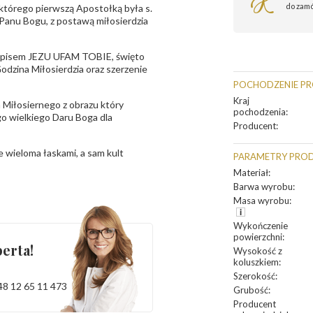
do zam
którego pierwszą Apostołką była s.
 Panu Bogu, z postawą miłosierdzia
odpisem JEZU UFAM TOBIE, święto
odzina Miłosierdzia oraz szerzenie
POCHODZENIE P
Kraj
 Miłosiernego z obrazu który
pochodzenia
:
go wielkiego Daru Boga dla
Producent
:
e wieloma łaskami, a sam kult
PARAMETRY PRO
Materiał
:
Barwa wyrobu
:
Masa wyrobu
:
Wykończenie
powierzchni
:
erta!
Wysokość z
koluszkiem
:
Szerokość
:
48 12 65 11 473
Grubość
:
Producent