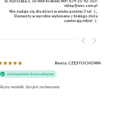
ul. Kurczaba 3, 30-868 Kraków; NIP: 679-25-92-107;
sklep@wec.com.pl
Nie nadaje się dla dzieci w wieku poniżej 3 lat
,
Elementy w wyrobie wykonane z białego złota
zawierają nikiel
Beata, CZĘSTOCHOWA
Opinia potwierdzona zakupem
Opini
liczny medalik. Syn jest zachwycony
Piękny. P