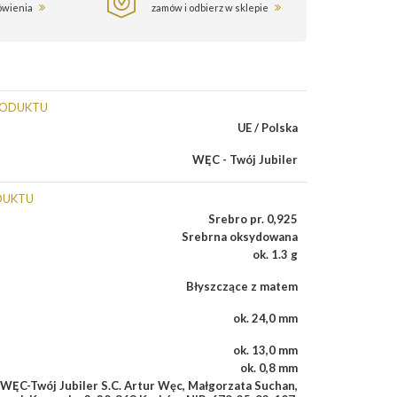
ówienia
zamów i odbierz w sklepie
RODUKTU
UE / Polska
WĘC - Twój Jubiler
DUKTU
Srebro pr. 0,925
Srebrna oksydowana
ok. 1.3 g
Błyszczące z matem
ok. 24,0 mm
ok. 13,0 mm
ok. 0,8 mm
WĘC-Twój Jubiler S.C. Artur Węc, Małgorzata Suchan,