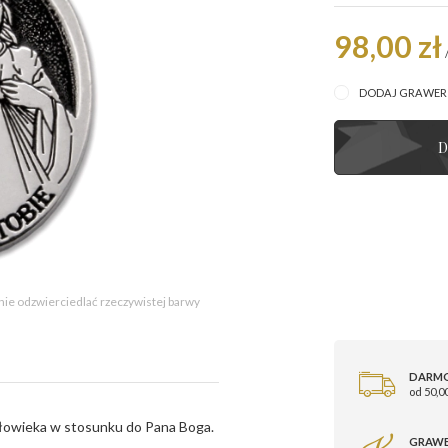
98,00 zł
DODAJ GRAWE
D
 nie odzwierciedlać rzeczywistej barwy
DARM
od 50,00
złowieka w stosunku do Pana Boga.
GRAWE