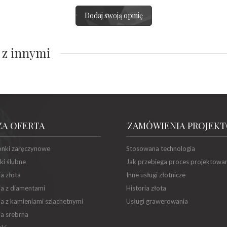
Dodaj swoją opinię
 z innymi
ZA OFERTA
ZAMÓWIENIA PROJEK
onki zaręczynowe
Stosowana technologia
ki ślubne
Jak przebiega proces projektowa
ia złota
Inne usługi złotnicze
ia z diamentami
Historia złota
ia z kamieniami szlachetnymi
Usługi grawerowania
ia srebrna