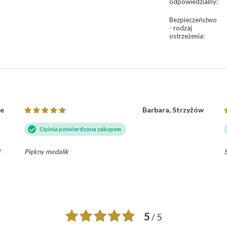
odpowiedzialny
:
Bezpieczeństwo
- rodzaj
ostrzeżenia
:
ce
Barbara, Strzyżów
Opinia potwierdzona zakupem
ć
Piękny medalik
Ś
5
/ 5