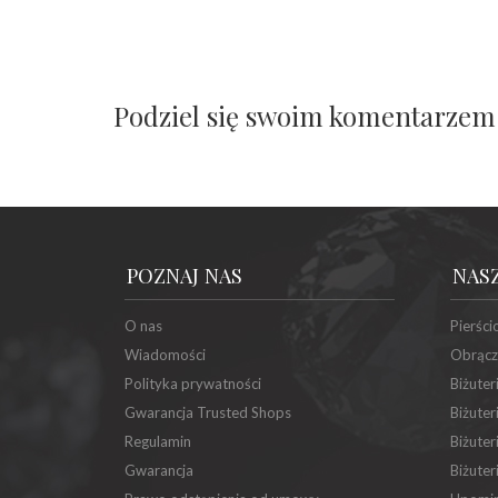
Podziel się swoim komentarzem
POZNAJ NAS
NAS
O nas
Pierści
Wiadomości
Obrącz
Polityka prywatności
Biżuter
Gwarancja Trusted Shops
Biżuter
Regulamin
Biżuter
Gwarancja
Biżuter