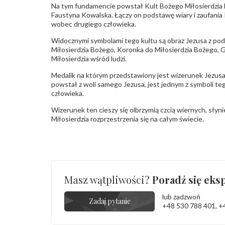
Na tym fundamencie powstał Kult Bożego Miłosierdzia 
Faustyna Kowalska. Łączy on podstawę wiary i zaufania
wobec drugiego człowieka.
Widocznymi symbolami tego kultu są obraz Jezusa z p
Miłosierdzia Bożego, Koronka do Miłosierdzia Bożego, G
Miłosierdzia wśród ludzi.
Medalik na którym przedstawiony jest wizerunek Jezusa
powstał z woli samego Jezusa, jest jednym z symboli te
człowieka.
Wizerunek ten cieszy się olbrzymią czcią wiernych, słyni
Miłosierdzia rozprzestrzenia się na całym świecie.
Masz wątpliwości?
Poradź się eksp
lub zadzwoń
Zadaj pytanie
+48 530 788 401
,
+