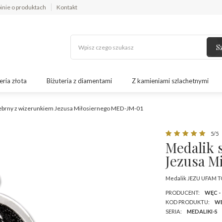
inie o produktach
Kontakt
S
eria złota
Biżuteria z diamentami
Z kamieniami szlachetnymi
ebrny z wizerunkiem Jezusa Miłosiernego MED-JM-01
5/5
Medalik 
Jezusa M
Medalik JEZU UFAM TO
PRODUCENT:
WĘC -
KOD PRODUKTU:
WE
SERIA:
MEDALIKI-S