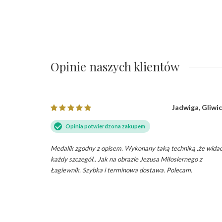
Opinie naszych klientów
 Drawsko
Jadwiga, Gliwi
omorskie
Opinia potwierdzona zakupem
Medalik zgodny z opisem. Wykonany taką techniką ,że wida
każdy szczegół.. Jak na obrazie Jezusa Miłosiernego z
Łagiewnik. Szybka i terminowa dostawa. Polecam.