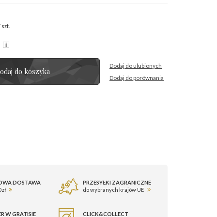
/
szt.
R
Dodaj do ulubionych
odaj do koszyka
Dodaj do porównania
OWA DOSTAWA
PRZESYŁKI ZAGRANICZNE
 zł
do wybranych krajów UE
R W GRATISIE
CLICK&COLLECT