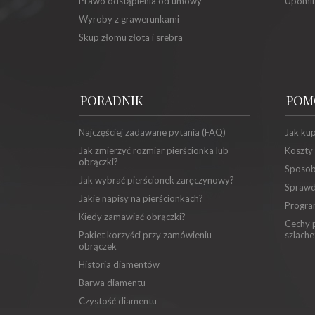
Prawo odstąpienia od umowy
Upomin
Wyroby z grawerunkami
Skup złomu złota i srebra
PORADNIK
POM
Najczęściej zadawane pytania (FAQ)
Jak ku
Jak zmierzyć rozmiar pierścionka lub
Koszty
obrączki?
Sposob
Jak wybrać pierścionek zaręczynowy?
Sprawd
Jakie napisy na pierścionkach?
Progra
Kiedy zamawiać obrączki?
Cechy p
Pakiet korzyści przy zamówieniu
szlache
obrączek
Historia diamentów
Barwa diamentu
Czystość diamentu