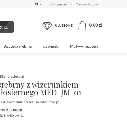
zł
Zaloguj się
Zarejestruj się
0,00 zł
ULUBIONE
zukaj
Biżuteria srebrna
Upominki
Motywy biżuterii
Klienci polecają!
srebrny z wizerunkiem
iłosiernego MED-JM-01
BIE z wizerunkiem Jezusa Miłosiernego.
 TWÓJ JUBILER
C-S-MED-JM-01