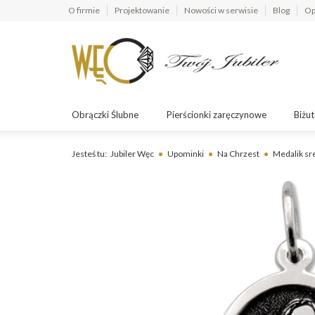
O firmie
Projektowanie
Nowości w serwisie
Blog
Op
Obrączki Ślubne
Pierścionki zaręczynowe
Biżut
Jesteś tu:
Jubiler Węc
Upominki
Na Chrzest
Medalik sr