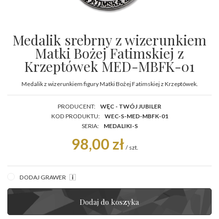
Medalik srebrny z wizerunkiem
Matki Bożej Fatimskiej z
Krzeptówek MED-MBFK-01
Medalik z wizerunkiem figury Matki Bożej Fatimskiej z Krzeptówek.
PRODUCENT:
WĘC - TWÓJ JUBILER
KOD PRODUKTU:
WEC-S-MED-MBFK-01
SERIA:
MEDALIKI-S
98,00 zł
/
szt.
DODAJ GRAWER
Dodaj do koszyka