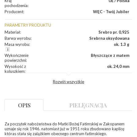
Kraj
UE / Polska
pochodzenia
:
Producent
:
WĘC - Twój Jubiler
PARAMETRY PRODUKTU
Materiał
:
Srebro pr. 0,925
Barwa wyrobu
:
Srebrna oksydowana
Masa wyrobu
:
ok. 1.3 g
Wykończenie
Błyszczące z matem
powierzchni
:
Wysokość z
ok. 24,0 mm
koluszkiem
:
Szerokość
:
ok. 13,0 mm
Rozwiń wszystkie
Grubość
:
ok. 0,8 mm
Producent
WĘC-Twój Jubiler S.C. Artur Węc, Małgorzata
odpowiedzialny
:
Suchan, ul. Kurczaba 3, 30-868 Kraków; NIP:
679-25-92-107; sklep@wec.com.pl
OPIS
PIELĘGNACJA
Bezpieczeństwo
Nie nadaje się dla dzieci w wieku poniżej 3 lat
- rodzaj
,
Elementy w wyrobie wykonane z białego złota
ostrzeżenia
:
zawierają nikiel
Za początek nabożeństwa do Matki Bożej Fatimskiej w Zakopanem
uznaje się rok 1946. natomiast już w 1951 roku zbudowano kaplicę
któras stała się zalążkiem obecnego centrum fatimskiego.