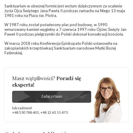
Sanktuarium w obecnej formie jest wotum dziękczynnym za ocalenie
życia Ojca Świętego Jana Pawła II podczas zamachu na Niego 13 maja
1981 roku na Placu św. Piotra.
W 1987 roku został poświecony plac pod budowę, w 1990
wmurowany kamień węgielny a 7 czerwca 1997 roku Ojciec Święty Jan
Paweł II podczas pielgrzymki do Polski dokonał konsekracji kościoła.
W marcu 2018 roku Konferencja Episkopatu Polski ustanowiła na
zakopiańskich krzeptówkacj Sanktuarium narodowe Matki Bożej
Fatimskiej.
Masz wątpliwości?
Poradź się
eksperta!
Zadaj pytanie
lub zadzwoń
+48 530 788 401
,
+48 12 65 11 473