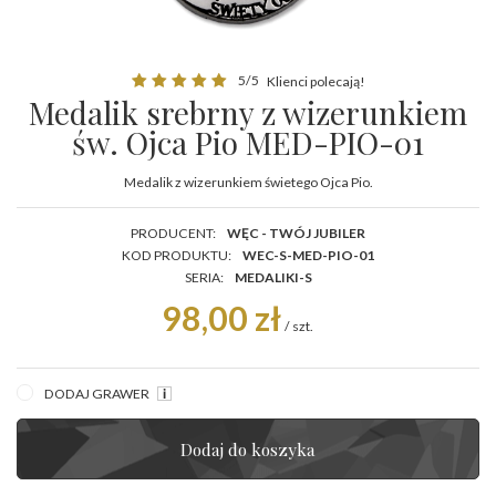
5/5
Klienci polecają!
Medalik srebrny z wizerunkiem
św. Ojca Pio MED-PIO-01
Medalik z wizerunkiem świetego Ojca Pio.
PRODUCENT:
WĘC - TWÓJ JUBILER
KOD PRODUKTU:
WEC-S-MED-PIO-01
SERIA:
MEDALIKI-S
98,00 zł
/
szt.
DODAJ GRAWER
Dodaj do koszyka