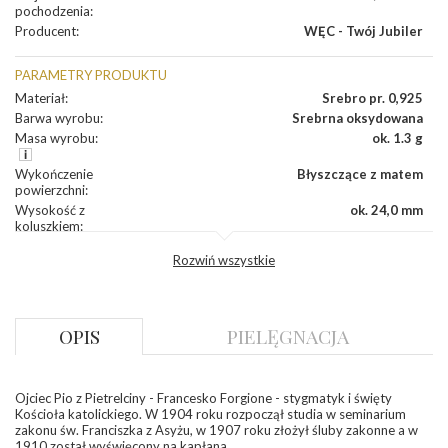
pochodzenia
:
Producent
:
WĘC - Twój Jubiler
PARAMETRY PRODUKTU
Materiał
:
Srebro pr. 0,925
Barwa wyrobu
:
Srebrna oksydowana
Masa wyrobu
:
ok. 1.3 g
Wykończenie
Błyszczące z matem
powierzchni
:
Wysokość z
ok. 24,0 mm
koluszkiem
:
Szerokość
:
ok. 13,0 mm
Rozwiń wszystkie
Grubość
:
ok. 0,8 mm
Producent
WĘC-Twój Jubiler S.C. Artur Węc, Małgorzata
odpowiedzialny
:
Suchan, ul. Kurczaba 3, 30-868 Kraków; NIP:
679-25-92-107; sklep@wec.com.pl
OPIS
PIELĘGNACJA
Bezpieczeństwo
Nie nadaje się dla dzieci w wieku poniżej 3 lat
- rodzaj
,
Elementy w wyrobie wykonane z białego złota
ostrzeżenia
:
zawierają nikiel
Ojciec Pio z Pietrelciny - Francesko Forgione - stygmatyk i święty
Kościoła katolickiego. W 1904 roku rozpoczął studia w seminarium
zakonu św. Franciszka z Asyżu, w 1907 roku złożył śluby zakonne a w
1910 został wyświęcony na kapłana.