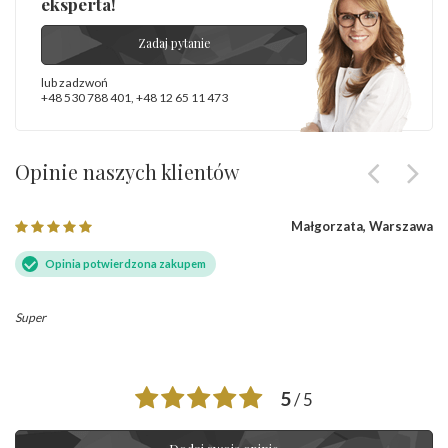
eksperta!
Zadaj pytanie
lub zadzwoń
+48 530 788 401
,
+48 12 65 11 473
Opinie naszych klientów
Małgorzata, Warszawa
Opinia potwierdzona zakupem
Super
5
/ 5