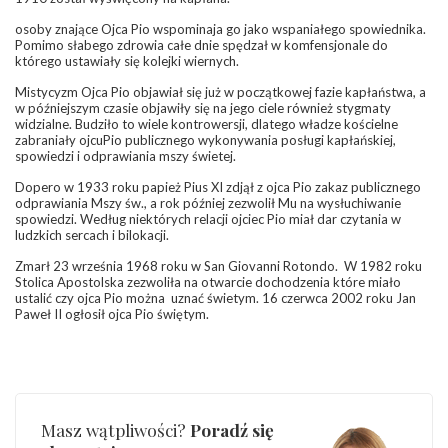
osoby znające Ojca Pio wspominaja go jako wspaniałego spowiednika.
Pomimo słabego zdrowia całe dnie spędzał w komfensjonale do
którego ustawiały się kolejki wiernych.
Mistycyzm Ojca Pio objawiał się już w początkowej fazie kapłaństwa, a
w późniejszym czasie objawiły się na jego ciele również stygmaty
widzialne. Budziło to wiele kontrowersji, dlatego władze kościelne
zabraniały ojcuPio publicznego wykonywania posługi kapłańskiej,
spowiedzi i odprawiania mszy świetej.
Dopero w 1933 roku papież Pius XI zdjął z ojca Pio zakaz publicznego
odprawiania Mszy św., a rok później zezwolił Mu na wysłuchiwanie
spowiedzi. Według niektórych relacji ojciec Pio miał dar czytania w
ludzkich sercach i bilokacji.
Zmarł 23 września 1968 roku w San Giovanni Rotondo. W 1982 roku
Stolica Apostolska zezwoliła na otwarcie dochodzenia które miało
ustalić czy ojca Pio można uznać świetym. 16 czerwca 2002 roku Jan
Paweł II ogłosił ojca Pio świętym.
Masz wątpliwości?
Poradź się