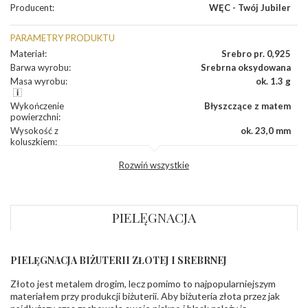
Producent
:
WĘC - Twój Jubiler
PARAMETRY PRODUKTU
Materiał
:
Srebro pr. 0,925
Barwa wyrobu
:
Srebrna oksydowana
Masa wyrobu
:
ok. 1.3 g
Wykończenie
Błyszczące z matem
powierzchni
:
Wysokość z
ok. 23,0 mm
koluszkiem
:
Szerokość
:
ok. 14,0 mm
Rozwiń wszystkie
Grubość
:
ok. 0,8 mm
Producent
WĘC-Twój Jubiler S.C. Artur Węc, Małgorzata
odpowiedzialny
:
Suchan, ul. Kurczaba 3, 30-868 Kraków; NIP:
679-25-92-107; sklep@wec.com.pl
PIELĘGNACJA
Bezpieczeństwo
Nie nadaje się dla dzieci w wieku poniżej 3 lat
- rodzaj
,
Elementy w wyrobie wykonane z białego złota
ostrzeżenia
:
zawierają nikiel
PIELĘGNACJA BIŻUTERII ZŁOTEJ I SREBRNEJ
Złoto jest metalem drogim, lecz pomimo to najpopularniejszym
materiałem przy produkcji biżuterii. Aby biżuteria złota przez jak