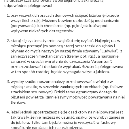
najdłuższy czas zachowała swoje piękno i blask należy ją
odpowiednio pielęgnować!
przy wszystkich pracach domowych ściągać biżuterię (przede
wszystkich z rąk). Możemy bowiem uszkodzić ją mechanicznie
(porysowania), lub chemicznie (np. pęknięcia lutów pod
wpływem niektórych detergentów.
staraj się systematycznie swą biżuterię czyścić. Najlepiej raz w
miesiącu przemyć (za pomocą starej szczoteczki do zębów i
płynem do mycia naczyń (w naszej firmie używamy "Ludwika") z
zanieczyszczeń mechanicznych (kremy, pot, itp.) , a następnie
zanurzyć w specjalnym płynie do czyszczenia "Argentum",
przeszczotkować i dokładnie wypłukać. Biżuteria pielęgnowana
w ten sposób rzadziej będzie wymagała wizyt u jubilera.
wyroby rzadko noszone należy przechowywać owinięte w
miękką szmatkę w szczelnie zamkniętych torebkach (np. foliowe
z zaciskiem strunowym). Dzięki temu ograniczymy dostęp do
biżuterii powietrza i zmniejszymy możliwość powstawania na niej
tlenków.
jeżeli jednak spostrzeżesz się że osad który na niej powstał jest
tak trwały, że nie możesz go usunąć, spakuj te wyroby i zanieś je
do jubilera. Tylko tam będzie można je wyczyścić w fachowy
sposób, nie narażając ich na uszkodzenia.