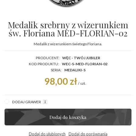
Medalik srebrny z wizerunkiem
św. Floriana MED-FLORIAN-02
Medalik z wizerunkiem świetego Floriana.
PRODUCENT:
WĘC - TWÓJ JUBILER
KOD PRODUKTU:
WEC-S-MED-FLORIAN-02
SERIA:
MEDALIKI-S
98,00 zł
/
szt.
DODAJ GRAWER
Dodaj do koszyka
Dodaj do ulubionych
Dodaj do porównania