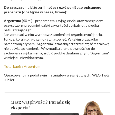
Do czyszczenia biżuterii możesz użyć poniżego opisanego
preparatu (dostępne w naszej firmie):
Argentum
(60 ml) - preparat emulsyjny, czyści oraz zabezpiecza
oczyszczony przedmiot dzięki zawartości delikatnego środka
natłuszczającego
Nie zanurzać w nim wyrobów z kamieniami organicznymi (perła,
turkus, koral itp.) gdyż mogą zmatowieć. W takim przypadku
namoczoną płynem "Argentum" szmatką przetrzeć część metalową
nie dotykając kamienia. W wypadku braku pewności co do
zachowania się kamienia, zrobić próbkę działania płynu "Argentum"
w miejscu niewidocznym.
Tutaj kupisz Argentum
Opracowano na podstawie materiałów wewnętrznych: WĘC-Twój
Jubiler
Masz wątpliwości?
Poradź się
eksperta!