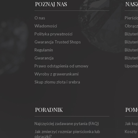
POZNAJ NAS
NAS
O nas
Pierści
Wiadomości
Obrącz
Polityka prywatności
Biżuter
Gwarancja Trusted Shops
Biżuter
Regulamin
Biżuter
Gwarancja
Biżuter
Prawo odstąpienia od umowy
Upomin
Wyroby z grawerunkami
Skup złomu złota i srebra
PORADNIK
POM
Najczęściej zadawane pytania (FAQ)
Jak ku
Jak zmierzyć rozmiar pierścionka lub
Koszty
obrączki?