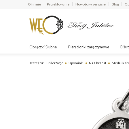
O firmie
Projektowanie
Nowości w serwisie
Blog
Op
Obrączki Ślubne
Pierścionki zaręczynowe
Biżut
Jesteś tu:
Jubiler Węc
Upominki
Na Chrzest
Medalik s