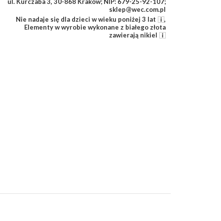
ul. Kurczaba 3, 30-868 Kraków; NIP: 679-25-92-107;
sklep@wec.com.pl
Nie nadaje się dla dzieci w wieku poniżej 3 lat
,
Elementy w wyrobie wykonane z białego złota
zawierają nikiel