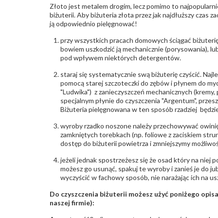
Złoto jest metalem drogim, lecz pomimo to najpopularni
biżuterii. Aby biżuteria złota przez jak najdłuższy czas 
ją odpowiednio pielęgnować!
przy wszystkich pracach domowych ściągać biżuterię
bowiem uszkodzić ją mechanicznie (porysowania), lub
pod wpływem niektórych detergentów.
staraj się systematycznie swą biżuterię czyścić. Najl
pomocą starej szczoteczki do zębów i płynem do myc
"Ludwika") z zanieczyszczeń mechanicznych (kremy, po
specjalnym płynie do czyszczenia "Argentum", przes
Biżuteria pielęgnowana w ten sposób rzadziej będzie
wyroby rzadko noszone należy przechowywać owinię
zamkniętych torebkach (np. foliowe z zaciskiem str
dostęp do biżuterii powietrza i zmniejszymy możliwo
jeżeli jednak spostrzeżesz się że osad który na niej p
możesz go usunąć, spakuj te wyroby i zanieś je do ju
wyczyścić w fachowy sposób, nie narażając ich na us
Do czyszczenia biżuterii możesz użyć poniżego opi
naszej firmie):