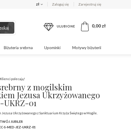
zł
Zaloguj się
Zarejestruj się
0,00 zł
ULUBIONE
zukaj
Biżuteria srebrna
Upominki
Motywy biżuterii
Klienci polecają!
srebrny z mogilskim
iem Jezusa Ukrzyżowanego
-UKRZ-01
m Jezusa Ukrzyżowanego z Sanktuarium Krzyża Świętego w Mogile.
 TWÓJ JUBILER
C-S-MED-JEZ-UKRZ-01