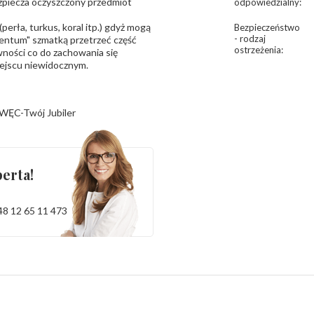
bezpiecza oczyszczony przedmiot
odpowiedzialny
:
erła, turkus, koral itp.) gdyż mogą
Bezpieczeństwo
- rodzaj
ntum" szmatką przetrzeć część
ostrzeżenia
:
ności co do zachowania się
iejscu niewidocznym.
WĘC-Twój Jubiler
erta!
48 12 65 11 473