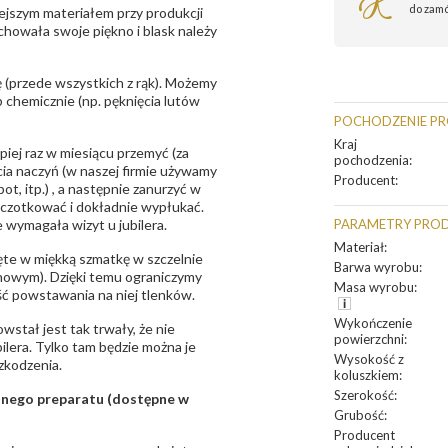
do zam
ejszym materiałem przy produkcji
zachowała swoje piękno i blask należy
 (przede wszystkich z rąk). Możemy
 chemicznie (np. pęknięcia lutów
POCHODZENIE P
Kraj
epiej raz w miesiącu przemyć (za
pochodzenia
:
ia naczyń (w naszej firmie używamy
Producent
:
t, itp.) , a następnie zanurzyć w
zczotkować i dokładnie wypłukać.
 wymagała wizyt u jubilera.
PARAMETRY PRO
Materiał
:
te w miękką szmatkę w szczelnie
Barwa wyrobu
:
unowym). Dzięki temu ograniczymy
Masa wyrobu
:
ść powstawania na niej tlenków.
Wykończenie
owstał jest tak trwały, że nie
powierzchni
:
bilera. Tylko tam będzie można je
Wysokość z
zkodzenia.
koluszkiem
:
Szerokość
:
sanego preparatu (dostępne w
Grubość
:
Producent