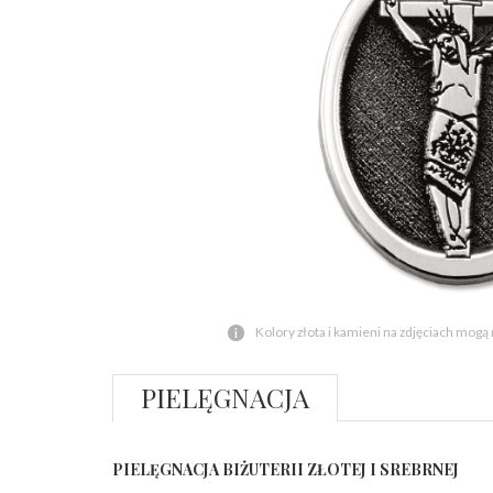
Kolory złota i kamieni na zdjęciach mogą
PIELĘGNACJA
PIELĘGNACJA BIŻUTERII ZŁOTEJ I SREBRNEJ