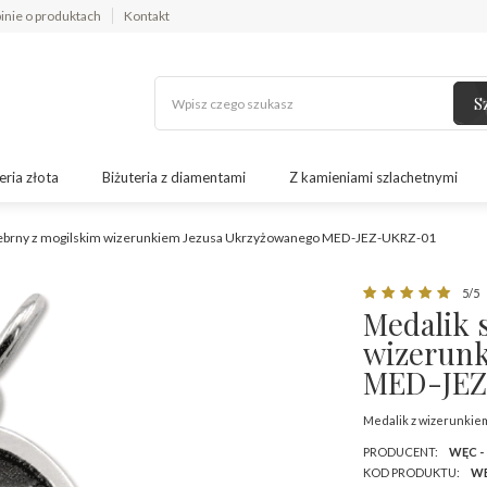
inie o produktach
Kontakt
S
eria złota
Biżuteria z diamentami
Z kamieniami szlachetnymi
rebrny z mogilskim wizerunkiem Jezusa Ukrzyżowanego MED-JEZ-UKRZ-01
5/5
Medalik 
wizerunk
MED-JEZ
Medalik z wizerunkie
PRODUCENT:
WĘC -
KOD PRODUKTU:
WE