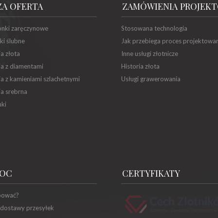
ZA OFERTA
ZAMÓWIENIA PROJEK
onki zaręczynowe
Stosowana technologia
ki ślubne
Jak przebiega proces projektowa
ia złota
Inne usługi złotnicze
ia z diamentami
Historia złota
ia z kamieniami szlachetnymi
Usługi grawerowania
ia srebrna
ki
OC
CERTYFIKATY
pować?
 dostawy przesyłek