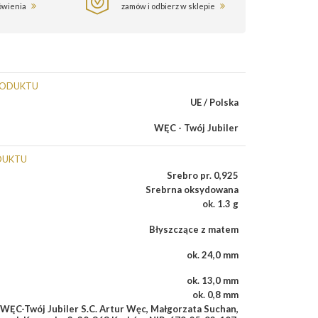
ówienia
zamów i odbierz w sklepie
RODUKTU
UE / Polska
WĘC - Twój Jubiler
DUKTU
Srebro pr. 0,925
Srebrna oksydowana
ok. 1.3 g
Błyszczące z matem
ok. 24,0 mm
ok. 13,0 mm
ok. 0,8 mm
WĘC-Twój Jubiler S.C. Artur Węc, Małgorzata Suchan,