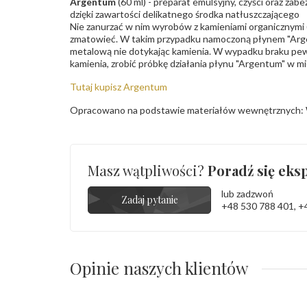
Argentum
(60 ml) - preparat emulsyjny, czyści oraz za
dzięki zawartości delikatnego środka natłuszczającego
Nie zanurzać w nim wyrobów z kamieniami organicznymi (p
zmatowieć. W takim przypadku namoczoną płynem "Arge
metalową nie dotykając kamienia. W wypadku braku pew
kamienia, zrobić próbkę działania płynu "Argentum" w m
Tutaj kupisz Argentum
Opracowano na podstawie materiałów wewnętrznych: 
Masz wątpliwości?
Poradź się eksp
lub zadzwoń
Zadaj pytanie
+48 530 788 401
,
+
Opinie naszych klientów