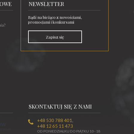
TOWE
NEWSLETTER
Bądź na bieżąco z nowościami,
promocjami i konkursami
nia?
Zapisz się
SKONTAKTUJ SIĘ Z NAMI
+48 530 788 401
,
+48 12 65 11 473
OD PONIEDZIAŁKU DO PIĄTKU 10 - 18