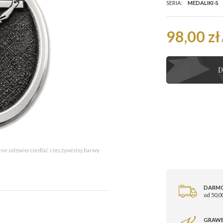
SERIA:
MEDALIKI-S
98,00 zł
D
 nie odzwierciedlać rzeczywistej barwy
DARM
od 50,00
GRAWE