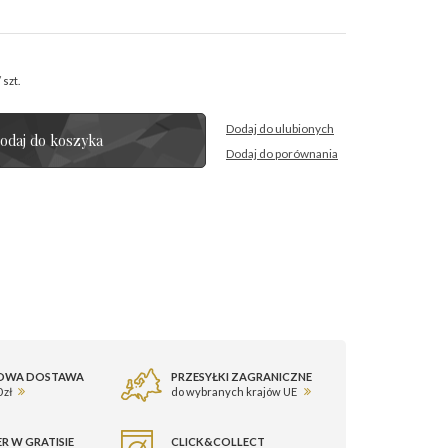
/
szt.
Dodaj do ulubionych
odaj do koszyka
Dodaj do porównania
OWA DOSTAWA
PRZESYŁKI ZAGRANICZNE
 zł
do wybranych krajów UE
R W GRATISIE
CLICK&COLLECT