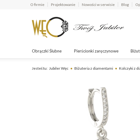
O firmie
Projektowanie
Nowości w serwisie
Blog
Op
Obrączki Ślubne
Pierścionki zaręczynowe
Biżut
Jesteś tu:
Jubiler Węc
Biżuteria z diamentami
Kolczyki z 