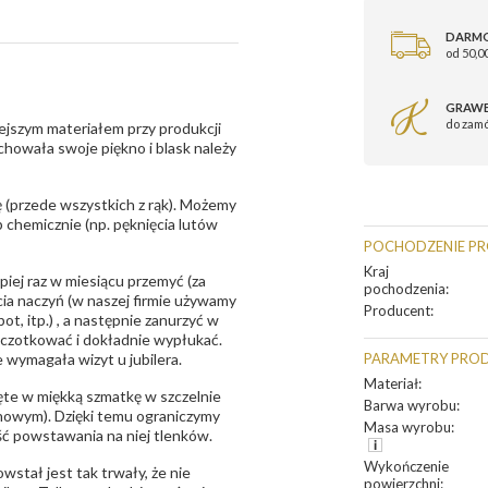
DARM
od 50,00
GRAWE
do zam
ejszym materiałem przy produkcji
zachowała swoje piękno i blask należy
 (przede wszystkich z rąk). Możemy
 chemicznie (np. pęknięcia lutów
POCHODZENIE P
Kraj
epiej raz w miesiącu przemyć (za
pochodzenia
:
ia naczyń (w naszej firmie używamy
Producent
:
t, itp.) , a następnie zanurzyć w
zczotkować i dokładnie wypłukać.
 wymagała wizyt u jubilera.
PARAMETRY PRO
Materiał
:
te w miękką szmatkę w szczelnie
Barwa wyrobu
:
unowym). Dzięki temu ograniczymy
Masa wyrobu
:
ść powstawania na niej tlenków.
Wykończenie
owstał jest tak trwały, że nie
powierzchni
: