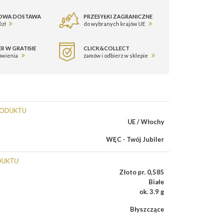
OWA DOSTAWA
PRZESYŁKI ZAGRANICZNE
 zł
do wybranych krajów UE
R W GRATISIE
CLICK&COLLECT
ówienia
zamów i odbierz w sklepie
RODUKTU
UE / Włochy
WĘC - Twój Jubiler
DUKTU
Złoto pr. 0,585
Białe
ok. 3.9 g
Błyszczące