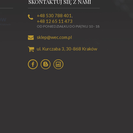
SKONTAKTUJ SIĘ Z NAMI
+48 530 788 401
,
+48 12 65 11 473
OD PONIEDZIAŁKU DO PIĄTKU 10 - 18
sklep@wec.com.pl
ul. Kurczaba 3,
30-868
Kraków