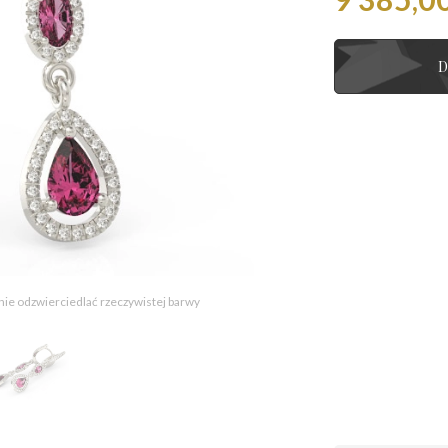
D
 nie odzwierciedlać rzeczywistej barwy