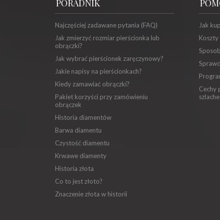
PORADNIK
POM
Najczęściej zadawane pytania (FAQ)
Jak ku
Jak zmierzyć rozmiar pierścionka lub
Koszty
obrączki?
Sposob
Jak wybrać pierścionek zaręczynowy?
Sprawd
Jakie napisy na pierścionkach?
Progra
Kiedy zamawiać obrączki?
Cechy p
Pakiet korzyści przy zamówieniu
szlache
obrączek
Historia diamentów
Barwa diamentu
Czystość diamentu
Krwawe diamenty
Historia złota
Co to jest złoto?
Znaczenie złota w historii