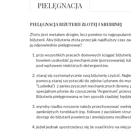
PIELĘGNACJA
PIELĘGNACJA BIŻUTERII ZŁOTEJ I SREBRNEJ
Złoto jest metalem drogim, lecz pomimo to najpopularni
biżuterii. Aby biżuteria złota przez jak najdłuższy czas 
ją odpowiednio pielęgnować!
przy wszystkich pracach domowych ściągać biżuterię
bowiem uszkodzić ją mechanicznie (porysowania), lub
pod wpływem niektórych detergentów.
staraj się systematycznie swą biżuterię czyścić. Najl
pomocą starej szczoteczki do zębów i płynem do myc
"Ludwika") z zanieczyszczeń mechanicznych (kremy, po
specjalnym płynie do czyszczenia "Argentum", przes
Biżuteria pielęgnowana w ten sposób rzadziej będzie
wyroby rzadko noszone należy przechowywać owinię
zamkniętych torebkach (np. foliowe z zaciskiem str
dostęp do biżuterii powietrza i zmniejszymy możliwo
jeżeli jednak spostrzeżesz się że osad który na niej p