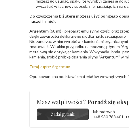
możesz go usunąć, spakuj te wyroby i zanieś je do ju
wyczyścić w fachowy sposób, nie narażając ich na us
Do czyszczenia biżuterii możesz użyć poniżego opi
naszej firmie):
Argentum
(60 ml) - preparat emulsyjny, czyści oraz za
dzięki zawartości delikatnego środka natłuszczającego
Nie zanurzać w nim wyrobów z kamieniami organicznymi (p
zmatowieć. W takim przypadku namoczoną płynem "Arge
metalową nie dotykając kamienia. W wypadku braku pew
kamienia, zrobić próbkę działania płynu "Argentum" w m
Tutaj kupisz Argentum
Opracowano na podstawie materiałów wewnętrznych: 
Masz wątpliwości?
Poradź się eksp
lub zadzwoń
Zadaj pytanie
+48 530 788 401
,
+