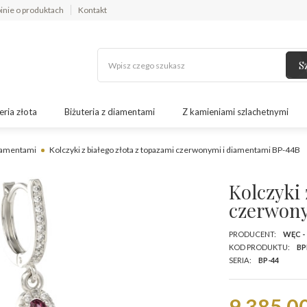
inie o produktach
Kontakt
S
eria złota
Biżuteria z diamentami
Z kamieniami szlachetnymi
diamentami
Kolczyki z białego złota z topazami czerwonymi i diamentami BP-44B
Kolczyki 
czerwony
PRODUCENT:
WĘC -
KOD PRODUKTU:
BP
SERIA:
BP-44
9 385,00