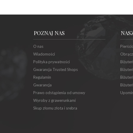
POZNAJ NAS
NAS
O nas
Pierści
Wiadomości
Obrącz
Polityka prywatności
Biżuter
Gwarancja Trusted Shops
Biżuter
Regulamin
Biżuter
Gwarancja
Biżuter
Prawo odstąpienia od umowy
Upomin
Wyroby z grawerunkami
Skup złomu złota i srebra