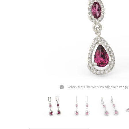
Kolory złota i kamieni na zdjęciach mogą