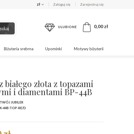
zł
Zaloguj się
Zarejestruj się
0,00 zł
ULUBIONE
zukaj
Biżuteria srebrna
Upominki
Motywy biżuterii
z białego złota z topazami
mi i diamentami BP-44B
 TWÓJ JUBILER
K-44B-TOP-RE/D
 zł