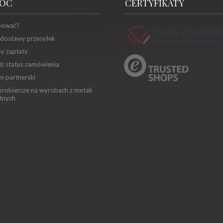
OC
CERTYFIKATY
pować?
 dostawy przesyłek
y zapłaty
ź status zamówienia
m partnerski
robiercze na wyrobach z metali
tnych