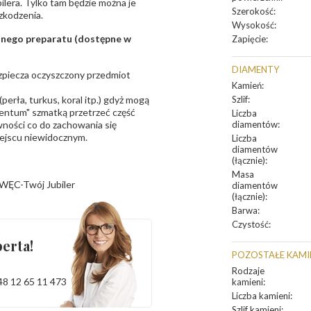
bilera. Tylko tam będzie można je
Szerokość
:
zkodzenia.
Wysokość
:
sanego preparatu (dostępne w
Zapięcie
:
DIAMENTY
bezpiecza oczyszczony przedmiot
Kamień
:
erła, turkus, koral itp.) gdyż mogą
Szlif
:
ntum" szmatką przetrzeć część
Liczba
ności co do zachowania się
diamentów
:
iejscu niewidocznym.
Liczba
diamentów
(łącznie)
:
Masa
WĘC-Twój Jubiler
diamentów
(łącznie)
:
Barwa
:
Czystość
:
erta!
POZOSTAŁE KAMI
Rodzaje
48 12 65 11 473
kamieni
:
Liczba kamieni
:
Szlif kamieni
: