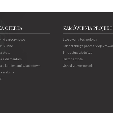
ZA OFERTA
ZAMÓWIENIA PROJEK
onki zaręczynowe
Stosowana technologia
ki ślubne
Jak przebiega proces projektowa
ia złota
Inne usługi złotnicze
ia z diamentami
Historia złota
ia z kamieniami szlachetnymi
Usługi grawerowania
ia srebrna
ki