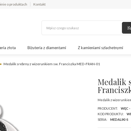
inie o produktach
Kontakt
S
eria złota
Biżuteria z diamentami
Z kamieniami szlachetnymi
Medalik srebrny z wizerunkiem sw. Franciszka MED-FRAN-01
Medalik 
Francis
Medalik z wizerunkiem
PRODUCENT:
WĘC -
KOD PRODUKTU:
WE
SERIA:
MEDALIKI-S