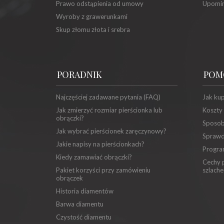
Prawo odstąpienia od umowy
Upomin
Wyroby z grawerunkami
Skup złomu złota i srebra
PORADNIK
POM
Najczęściej zadawane pytania (FAQ)
Jak ku
Jak zmierzyć rozmiar pierścionka lub
Koszty
obrączki?
Sposob
Jak wybrać pierścionek zaręczynowy?
Sprawd
Jakie napisy na pierścionkach?
Progra
Kiedy zamawiać obrączki?
Cechy p
Pakiet korzyści przy zamówieniu
szlache
obrączek
Historia diamentów
Barwa diamentu
Czystość diamentu