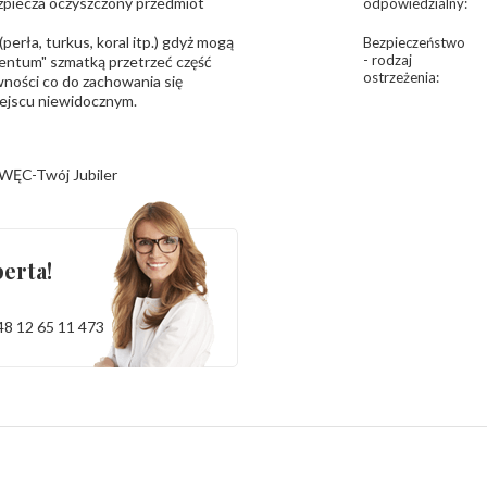
bezpiecza oczyszczony przedmiot
odpowiedzialny
:
erła, turkus, koral itp.) gdyż mogą
Bezpieczeństwo
- rodzaj
ntum" szmatką przetrzeć część
ostrzeżenia
:
ności co do zachowania się
iejscu niewidocznym.
WĘC-Twój Jubiler
erta!
48 12 65 11 473