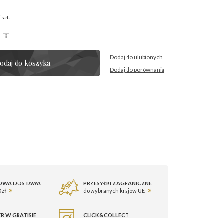
/
szt.
R
Dodaj do ulubionych
odaj do koszyka
Dodaj do porównania
OWA DOSTAWA
PRZESYŁKI ZAGRANICZNE
 zł
do wybranych krajów UE
R W GRATISIE
CLICK&COLLECT