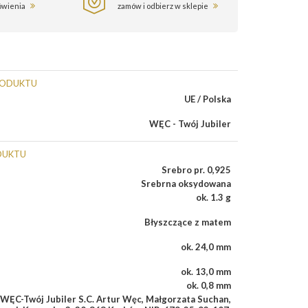
ówienia
zamów i odbierz w sklepie
RODUKTU
UE / Polska
WĘC - Twój Jubiler
DUKTU
Srebro pr. 0,925
Srebrna oksydowana
ok. 1.3 g
Błyszczące z matem
ok. 24,0 mm
ok. 13,0 mm
ok. 0,8 mm
WĘC-Twój Jubiler S.C. Artur Węc, Małgorzata Suchan,