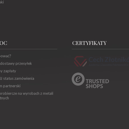
ki
OC
CERTYFIKATY
pować?
 dostawy przesyłek
y zapłaty
ź status zamówienia
m partnerski
robiercze na wyrobach z metali
tnych