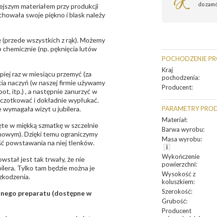
do zam
ejszym materiałem przy produkcji
zachowała swoje piękno i blask należy
 (przede wszystkich z rąk). Możemy
 chemicznie (np. pęknięcia lutów
POCHODZENIE P
Kraj
epiej raz w miesiącu przemyć (za
pochodzenia
:
ia naczyń (w naszej firmie używamy
Producent
:
t, itp.) , a następnie zanurzyć w
zczotkować i dokładnie wypłukać.
 wymagała wizyt u jubilera.
PARAMETRY PRO
Materiał
:
te w miękką szmatkę w szczelnie
Barwa wyrobu
:
unowym). Dzięki temu ograniczymy
Masa wyrobu
:
ść powstawania na niej tlenków.
Wykończenie
owstał jest tak trwały, że nie
powierzchni
:
bilera. Tylko tam będzie można je
Wysokość z
zkodzenia.
koluszkiem
:
Szerokość
:
sanego preparatu (dostępne w
Grubość
:
Producent