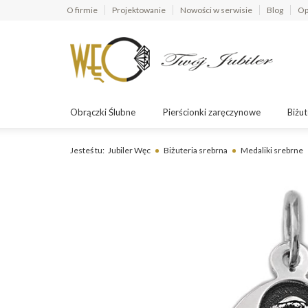
O firmie
Projektowanie
Nowości w serwisie
Blog
Op
Obrączki Ślubne
Pierścionki zaręczynowe
Biżut
Jesteś tu:
Jubiler Węc
Biżuteria srebrna
Medaliki srebrne