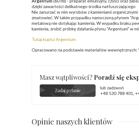
Argentum
(60 ml) - preparat emulsyjny, czyści oraz za
dzięki zawartości delikatnego środka natłuszczającego
Nie zanurzać w nim wyrobów z kamieniami organicznymi (p
zmatowieć. W takim przypadku namoczoną płynem "Arge
metalową nie dotykając kamienia. W wypadku braku pew
kamienia, zrobić próbkę działania płynu "Argentum" w m
Tutaj kupisz Argentum
Opracowano na podstawie materiałów wewnętrznych: 
Masz wątpliwości?
Poradź się eksp
lub zadzwoń
Zadaj pytanie
+48 530 788 401
,
+
Opinie naszych klientów