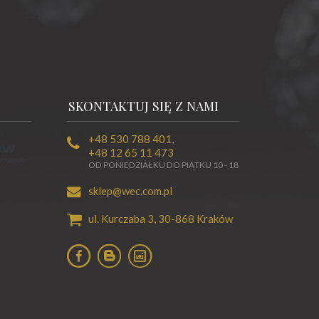
SKONTAKTUJ SIĘ Z NAMI
+48 530 788 401
,
+48 12 65 11 473
OD PONIEDZIAŁKU DO PIĄTKU 10 - 18
sklep@wec.com.pl
ul. Kurczaba 3,
30-868
Kraków