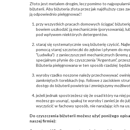
Złoto jest metalem drogim, lecz pomimo to najpopularni
biżuterii. Aby biżuteria złota przez jak najdłuższy czas 
ją odpowiednio pielęgnować!
przy wszystkich pracach domowych ściągać biżuterię
bowiem uszkodzić ją mechanicznie (porysowania), lub
pod wpływem niektórych detergentów.
staraj się systematycznie swą biżuterię czyścić. Najl
pomocą starej szczoteczki do zębów i płynem do myc
"Ludwika") z zanieczyszczeń mechanicznych (kremy, po
specjalnym płynie do czyszczenia "Argentum", przes
Biżuteria pielęgnowana w ten sposób rzadziej będzie
wyroby rzadko noszone należy przechowywać owinię
zamkniętych torebkach (np. foliowe z zaciskiem str
dostęp do biżuterii powietrza i zmniejszymy możliwo
jeżeli jednak spostrzeżesz się że osad który na niej p
możesz go usunąć, spakuj te wyroby i zanieś je do ju
wyczyścić w fachowy sposób, nie narażając ich na us
Do czyszczenia biżuterii możesz użyć poniżego opi
naszej firmie):