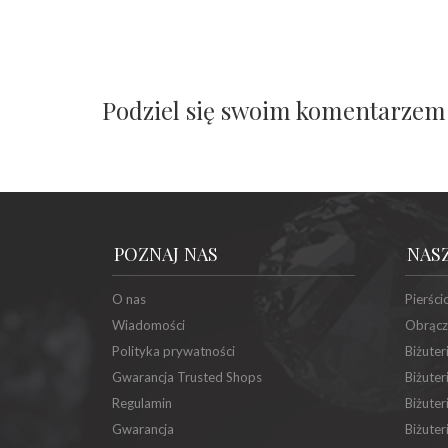
Podziel się swoim komentarzem
POZNAJ NAS
NAS
O nas
Pierści
Wiadomości
Obrącz
Polityka prywatności
Biżuter
Gwarancja Trusted Shops
Biżuter
Regulamin
Biżuter
Gwarancja
Biżuter