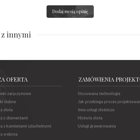
Dodaj swoją opinię
 z innymi
ZA OFERTA
ZAMÓWIENIA PROJEK
onki zaręczynowe
Stosowana technologia
ki ślubne
Jak przebiega proces projektowa
ia złota
Inne usługi złotnicze
ia z diamentami
Historia złota
ia z kamieniami szlachetnymi
Usługi grawerowania
ia srebrna