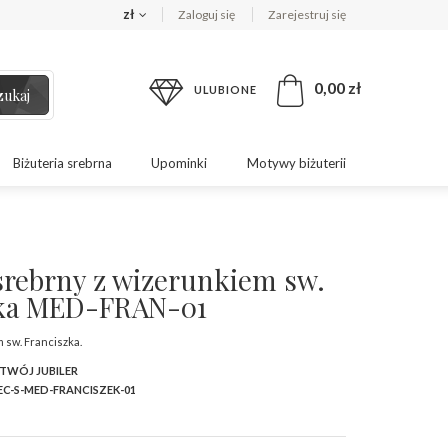
zł
Zaloguj się
Zarejestruj się
0,00 zł
ULUBIONE
zukaj
Biżuteria srebrna
Upominki
Motywy biżuterii
srebrny z wizerunkiem sw.
zka MED-FRAN-01
 sw. Franciszka.
 TWÓJ JUBILER
C-S-MED-FRANCISZEK-01