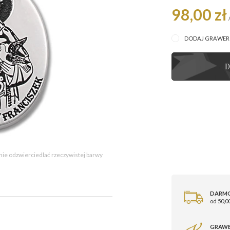
98,00 zł
DODAJ GRAWE
D
 nie odzwierciedlać rzeczywistej barwy
DARM
od 50,00
GRAWE