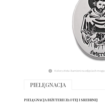
Kolory złota i kamieni na zdjęciach mogą
PIELĘGNACJA
PIELĘGNACJA BIŻUTERII ZŁOTEJ I SREBRNEJ