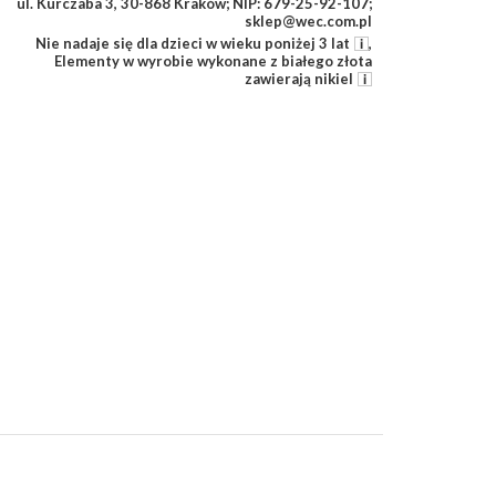
ul. Kurczaba 3, 30-868 Kraków; NIP: 679-25-92-107;
sklep@wec.com.pl
Nie nadaje się dla dzieci w wieku poniżej 3 lat
,
Elementy w wyrobie wykonane z białego złota
zawierają nikiel