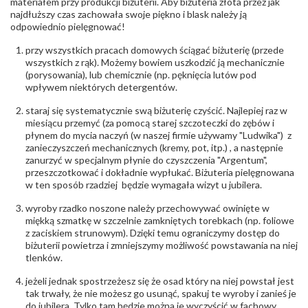
materiałem przy produkcji biżuterii. Aby biżuteria złota przez jak
najdłuższy czas zachowała swoje piękno i blask należy ją
odpowiednio pielęgnować!
przy wszystkich pracach domowych ściągać biżuterię (przede
wszystkich z rąk). Możemy bowiem uszkodzić ją mechanicznie
(porysowania), lub chemicznie (np. pęknięcia lutów pod
wpływem niektórych detergentów.
staraj się systematycznie swą biżuterię czyścić. Najlepiej raz w
miesiącu przemyć (za pomocą starej szczoteczki do zębów i
płynem do mycia naczyń (w naszej firmie używamy "Ludwika") z
zanieczyszczeń mechanicznych (kremy, pot, itp.) , a następnie
zanurzyć w specjalnym płynie do czyszczenia "Argentum",
przeszczotkować i dokładnie wypłukać. Biżuteria pielęgnowana
w ten sposób rzadziej będzie wymagała wizyt u jubilera.
wyroby rzadko noszone należy przechowywać owinięte w
miękką szmatkę w szczelnie zamkniętych torebkach (np. foliowe
z zaciskiem strunowym). Dzięki temu ograniczymy dostęp do
biżuterii powietrza i zmniejszymy możliwość powstawania na niej
tlenków.
jeżeli jednak spostrzeżesz się że osad który na niej powstał jest
tak trwały, że nie możesz go usunąć, spakuj te wyroby i zanieś je
do jubilera. Tylko tam będzie można je wyczyścić w fachowy