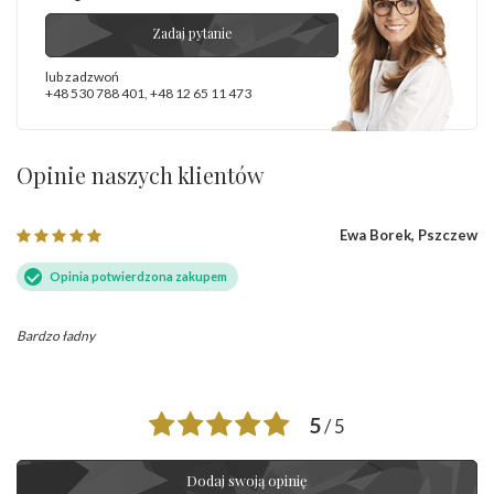
Zadaj pytanie
lub zadzwoń
+48 530 788 401
,
+48 12 65 11 473
Opinie naszych klientów
Ewa Borek, Pszczew
Opinia potwierdzona zakupem
Bardzo ładny
5
/ 5
Dodaj swoją opinię