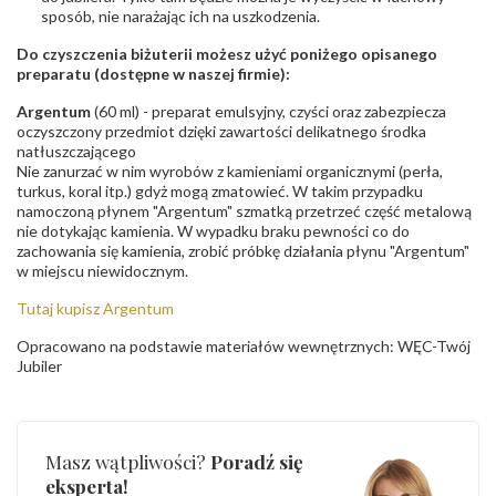
sposób, nie narażając ich na uszkodzenia.
Do czyszczenia biżuterii możesz użyć poniżego opisanego
preparatu (dostępne w naszej firmie):
Argentum
(60 ml) - preparat emulsyjny, czyści oraz zabezpiecza
oczyszczony przedmiot dzięki zawartości delikatnego środka
natłuszczającego
Nie zanurzać w nim wyrobów z kamieniami organicznymi (perła,
turkus, koral itp.) gdyż mogą zmatowieć. W takim przypadku
namoczoną płynem "Argentum" szmatką przetrzeć część metalową
nie dotykając kamienia. W wypadku braku pewności co do
zachowania się kamienia, zrobić próbkę działania płynu "Argentum"
w miejscu niewidocznym.
Tutaj kupisz Argentum
Opracowano na podstawie materiałów wewnętrznych: WĘC-Twój
Jubiler
Masz wątpliwości?
Poradź się
eksperta!