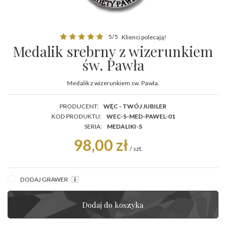
5/5
Klienci polecają!
Medalik srebrny z wizerunkiem
św. Pawła
Medalik z wizerunkiem sw. Pawla.
PRODUCENT:
WĘC - TWÓJ JUBILER
KOD PRODUKTU:
WEC-S-MED-PAWEL-01
SERIA:
MEDALIKI-S
98,00 zł
/
szt.
DODAJ GRAWER
Dodaj do koszyka