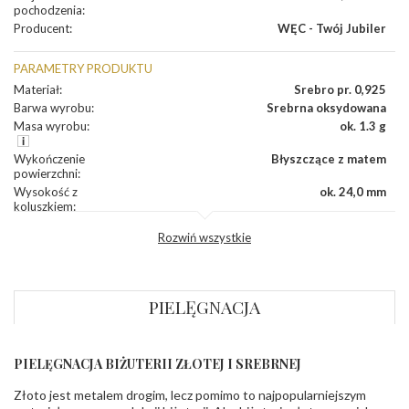
pochodzenia
:
Producent
:
WĘC - Twój Jubiler
PARAMETRY PRODUKTU
Materiał
:
Srebro pr. 0,925
Barwa wyrobu
:
Srebrna oksydowana
Masa wyrobu
:
ok. 1.3 g
Wykończenie
Błyszczące z matem
powierzchni
:
Wysokość z
ok. 24,0 mm
koluszkiem
:
Szerokość
:
ok. 13,0 mm
Rozwiń wszystkie
Grubość
:
ok. 0,8 mm
Producent
WĘC-Twój Jubiler S.C. Artur Węc, Małgorzata
odpowiedzialny
:
Suchan, ul. Kurczaba 3, 30-868 Kraków; NIP:
679-25-92-107; sklep@wec.com.pl
PIELĘGNACJA
Bezpieczeństwo
Nie nadaje się dla dzieci w wieku poniżej 3 lat
- rodzaj
,
Elementy w wyrobie wykonane z białego złota
ostrzeżenia
:
zawierają nikiel
PIELĘGNACJA BIŻUTERII ZŁOTEJ I SREBRNEJ
Złoto jest metalem drogim, lecz pomimo to najpopularniejszym