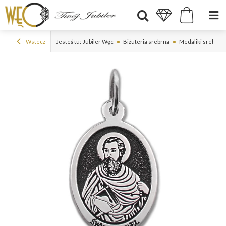
Wstecz
Jesteś tu:
Jubiler Węc
Biżuteria srebrna
Medaliki srebrne