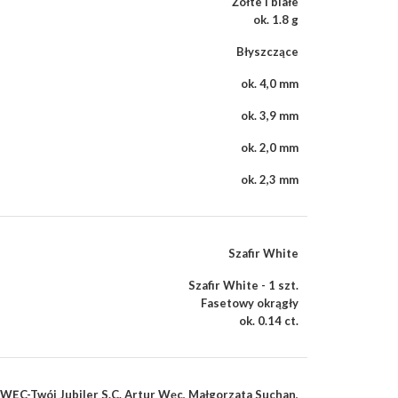
Żółte i białe
ok. 1.8 g
Błyszczące
ok. 4,0 mm
ok. 3,9 mm
ok. 2,0 mm
ok. 2,3 mm
Szafir White
Szafir White - 1 szt.
Fasetowy okrągły
ok. 0.14 ct.
WĘC-Twój Jubiler S.C. Artur Węc, Małgorzata Suchan,