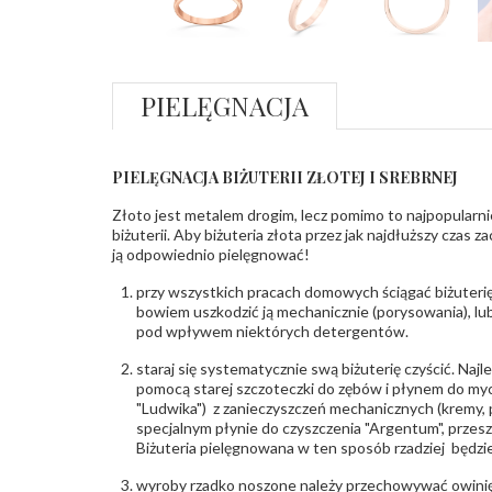
PIELĘGNACJA
PIELĘGNACJA BIŻUTERII ZŁOTEJ I SREBRNEJ
Złoto jest metalem drogim, lecz pomimo to najpopularni
biżuterii. Aby biżuteria złota przez jak najdłuższy czas 
ją odpowiednio pielęgnować!
przy wszystkich pracach domowych ściągać biżuterię
bowiem uszkodzić ją mechanicznie (porysowania), lub
pod wpływem niektórych detergentów.
staraj się systematycznie swą biżuterię czyścić. Najl
pomocą starej szczoteczki do zębów i płynem do myc
"Ludwika") z zanieczyszczeń mechanicznych (kremy, po
specjalnym płynie do czyszczenia "Argentum", przes
Biżuteria pielęgnowana w ten sposób rzadziej będzie
wyroby rzadko noszone należy przechowywać owinię