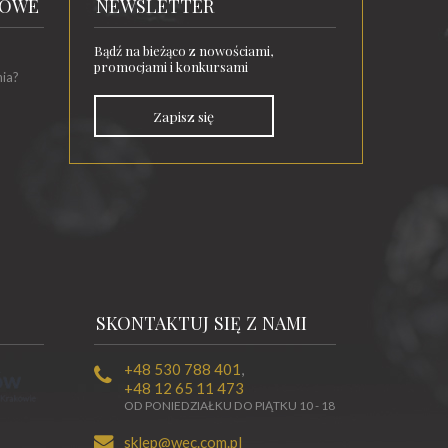
TOWE
NEWSLETTER
Bądź na bieżąco z nowościami,
promocjami i konkursami
nia?
Zapisz się
SKONTAKTUJ SIĘ Z NAMI
+48 530 788 401
,
+48 12 65 11 473
OD PONIEDZIAŁKU DO PIĄTKU 10 - 18
sklep@wec.com.pl