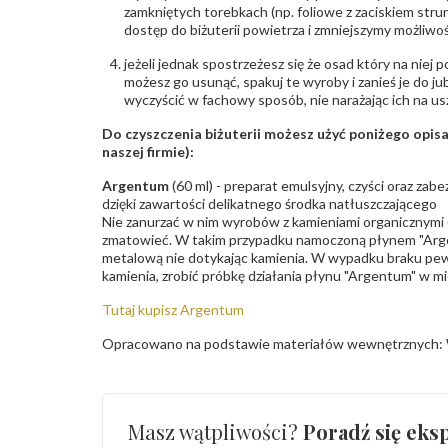
zamkniętych torebkach (np. foliowe z zaciskiem str
dostęp do biżuterii powietrza i zmniejszymy możliwo
jeżeli jednak spostrzeżesz się że osad który na niej p
możesz go usunąć, spakuj te wyroby i zanieś je do ju
wyczyścić w fachowy sposób, nie narażając ich na us
Do czyszczenia biżuterii możesz użyć poniżego opi
naszej firmie):
Argentum
(60 ml) - preparat emulsyjny, czyści oraz za
dzięki zawartości delikatnego środka natłuszczającego
Nie zanurzać w nim wyrobów z kamieniami organicznymi (p
zmatowieć. W takim przypadku namoczoną płynem "Arge
metalową nie dotykając kamienia. W wypadku braku pew
kamienia, zrobić próbkę działania płynu "Argentum" w m
Tutaj kupisz Argentum
Opracowano na podstawie materiałów wewnętrznych: 
Masz wątpliwości?
Poradź się eksp