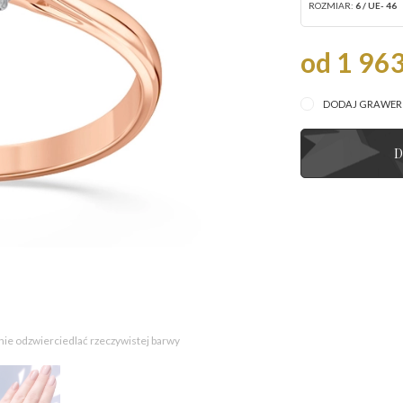
ROZMIAR:
6 / UE- 46
od 1 963
DODAJ GRAWE
D
 nie odzwierciedlać rzeczywistej barwy