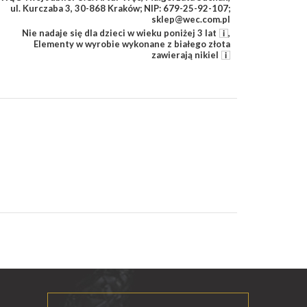
ul. Kurczaba 3, 30-868 Kraków; NIP: 679-25-92-107;
sklep@wec.com.pl
Nie nadaje się dla dzieci w wieku poniżej 3 lat
,
Elementy w wyrobie wykonane z białego złota
zawierają nikiel