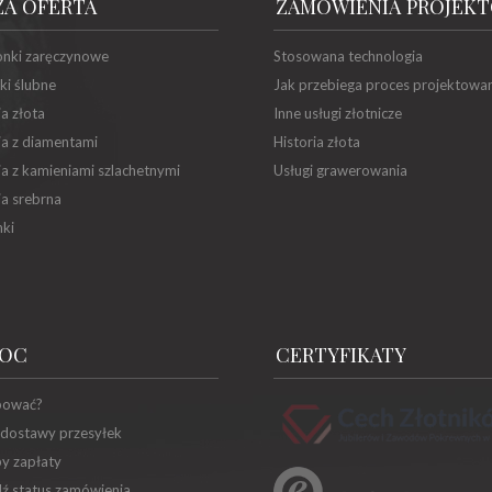
ZA OFERTA
ZAMÓWIENIA PROJEK
onki zaręczynowe
Stosowana technologia
ki ślubne
Jak przebiega proces projektowa
ia złota
Inne usługi złotnicze
ia z diamentami
Historia złota
ia z kamieniami szlachetnymi
Usługi grawerowania
ia srebrna
ki
OC
CERTYFIKATY
pować?
 dostawy przesyłek
y zapłaty
ź status zamówienia