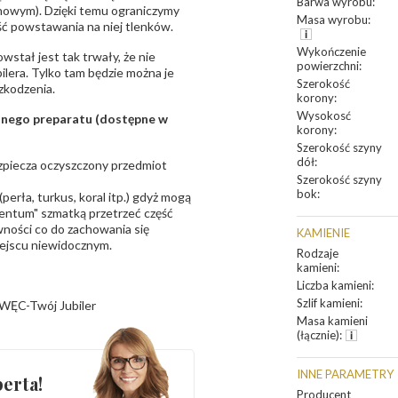
Barwa wyrobu
:
unowym). Dzięki temu ograniczymy
Masa wyrobu
:
ść powstawania na niej tlenków.
Wykończenie
owstał jest tak trwały, że nie
powierzchni
:
bilera. Tylko tam będzie można je
Szerokość
zkodzenia.
korony
:
Wysokosć
sanego preparatu (dostępne w
korony
:
Szerokość szyny
dół
:
bezpiecza oczyszczony przedmiot
Szerokość szyny
bok
:
erła, turkus, koral itp.) gdyż mogą
ntum" szmatką przetrzeć część
ności co do zachowania się
KAMIENIE
iejscu niewidocznym.
Rodzaje
kamieni
:
Liczba kamieni
:
Szlif kamieni
:
WĘC-Twój Jubiler
Masa kamieni
(łącznie)
:
INNE PARAMETRY
erta!
Producent