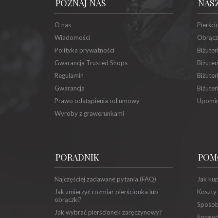
POZNAJ NAS
NAS
O nas
Pierści
Wiadomości
Obrącz
Polityka prywatności
Biżuter
Gwarancja Trusted Shops
Biżuter
Regulamin
Biżuter
Gwarancja
Biżuter
Prawo odstąpienia od umowy
Upomin
Wyroby z grawerunkami
PORADNIK
POM
Najczęściej zadawane pytania (FAQ)
Jak ku
Jak zmierzyć rozmiar pierścionka lub
Koszty
obrączki?
Sposob
Jak wybrać pierścionek zaręczynowy?
Sprawd