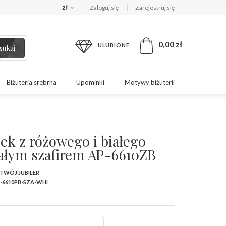
zł
Zaloguj się
Zarejestruj się
0,00 zł
ULUBIONE
zukaj
Biżuteria srebrna
Upominki
Motywy biżuterii
ek z różowego i białego
białym szafirem AP-6610ZB
 TWÓJ JUBILER
-6610PB-SZA-WHI