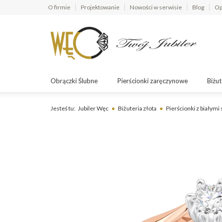
O firmie
Projektowanie
Nowości w serwisie
Blog
Op
Obrączki Ślubne
Pierścionki zaręczynowe
Biżut
Jesteś tu:
Jubiler Węc
Biżuteria złota
Pierścionki z białymi