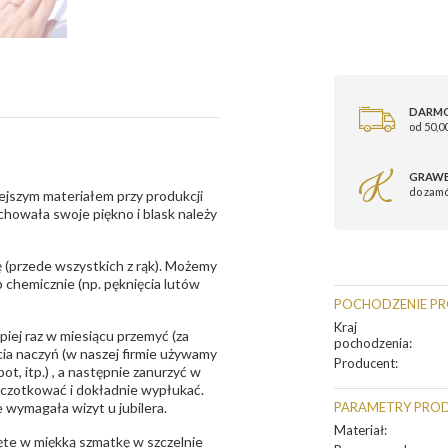
DARM
od 50,00
GRAWE
do zam
ejszym materiałem przy produkcji
zachowała swoje piękno i blask należy
 (przede wszystkich z rąk). Możemy
 chemicznie (np. pęknięcia lutów
POCHODZENIE P
Kraj
epiej raz w miesiącu przemyć (za
pochodzenia
:
ia naczyń (w naszej firmie używamy
Producent
:
t, itp.) , a następnie zanurzyć w
zczotkować i dokładnie wypłukać.
 wymagała wizyt u jubilera.
PARAMETRY PRO
Materiał
:
te w miękką szmatkę w szczelnie