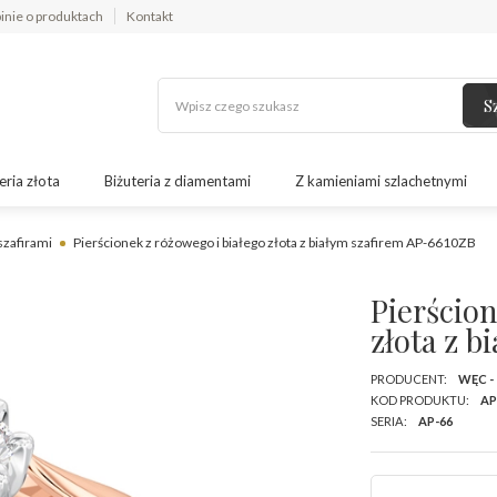
inie o produktach
Kontakt
S
eria złota
Biżuteria z diamentami
Z kamieniami szlachetnymi
 szafirami
Pierścionek z różowego i białego złota z białym szafirem AP-6610ZB
Pierścion
złota z 
PRODUCENT:
WĘC -
KOD PRODUKTU:
AP
SERIA:
AP-66