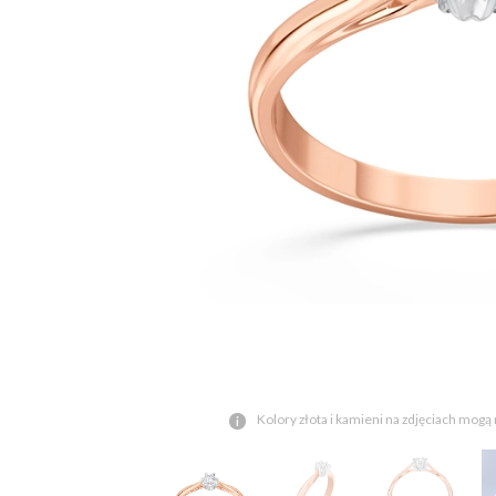
Kolory złota i kamieni na zdjęciach mogą