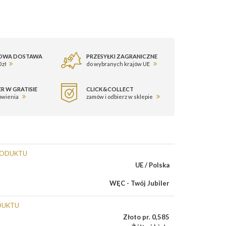
OWA DOSTAWA
PRZESYŁKI ZAGRANICZNE
 zł
do wybranych krajów UE
R W GRATISIE
CLICK&COLLECT
ówienia
zamów i odbierz w sklepie
RODUKTU
UE / Polska
WĘC - Twój Jubiler
DUKTU
Złoto pr. 0,585