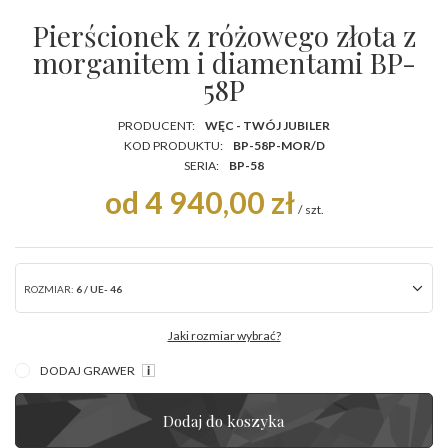
Pierścionek z różowego złota z
morganitem i diamentami BP-
58P
PRODUCENT:
WĘC - TWÓJ JUBILER
KOD PRODUKTU:
BP-58P-MOR/D
SERIA:
BP-58
od 4 940,00 zł
/
szt.
ROZMIAR:
6 / UE- 46
Jaki rozmiar wybrać?
DODAJ GRAWER
Dodaj do koszyka