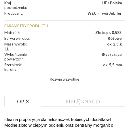
Kraj
UE / Polska
pochodzenia
:
Producent
:
WĘC - Twój Jubiler
PARAMETRY PRODUKTU
Materiał
:
Złoto pr. 0,585
Barwa wyrobu
:
Różowe
Masa wyrobu
:
ok. 2.3 g
Wykończenie
Błyszczące
powierzchni
:
Szerokość
ok. 5,5 mm
korony
:
Wysokosć
ok. 3,3 mm
Rozwiń wszystkie
korony
:
Szerokość szyny
ok. 2,1 mm
dół
:
Szerokość szyny
ok. 2,1 mm
OPIS
PIELĘGNACJA
bok
:
DIAMENTY
Idealna propozycja dla miłośniczek kobiecych dodatków! 
Kamień
:
Diament
Modne złoto w ciepłym odcieniu oraz centralny morganit o 
Szlif
:
Brylantowy okrągły