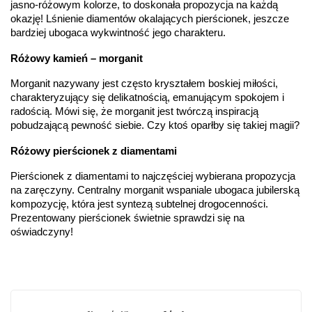
jasno-różowym kolorze, to doskonała propozycja na każdą 
Liczba
0.004 ct - 10 szt.
,
0.015 ct - 2 szt.
,
0.010 ct - 6
diamentów
:
szt.
okazję! Lśnienie diamentów okalających pierścionek, jeszcze 
Liczba
18 szt.
bardziej ubogaca wykwintność jego charakteru.
diamentów
(łącznie)
:
Różowy kamień – morganit
Masa
0.13 ct
diamentów
Morganit nazywany jest często kryształem boskiej miłości, 
(łącznie)
:
charakteryzujący się delikatnością, emanującym spokojem i 
Barwa
:
F
radością. Mówi się, że morganit jest twórczą inspiracją 
Czystość
:
VS
pobudzającą pewność siebie. Czy ktoś oparłby się takiej magii?
POZOSTAŁE KAMIENIE
Różowy pierścionek z diamentami
Rodzaje
Morganit
kamieni
:
Pierścionek z diamentami to najczęściej wybierana propozycja 
Liczba kamieni
:
Morganit - 1 szt.
na zaręczyny. Centralny morganit wspaniale ubogaca jubilerską 
Szlif kamieni
:
Fasetowy owalny
kompozycję, która jest syntezą subtelnej drogocenności. 
Masa kamieni
ok. 0.65 ct.
Prezentowany pierścionek świetnie sprawdzi się na 
(łącznie)
:
oświadczyny!
INNE PARAMETRY
Producent
WĘC-Twój Jubiler S.C. Artur Węc, Małgorzata
odpowiedzialny
:
Suchan, ul. Kurczaba 3, 30-868 Kraków; NIP:
679-25-92-107; sklep@wec.com.pl
Bezpieczeństwo
Nie nadaje się dla dzieci w wieku poniżej 3 lat