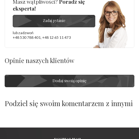
Masz wątpliwości?
Poradź się
- rodzaj
,
Elementy w wyrobie wykonane z białego złota
eksperta!
ostrzeżenia
:
zawierają nikiel
Zadaj pytanie
lub zadzwoń
+48 530 788 401
,
+48 12 65 11 473
Opinie naszych klientów
Dodaj swoją opinię
Podziel się swoim komentarzem z innymi