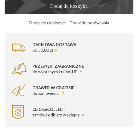
Dodaj do koszyka
Dodaj do ulubionych
Dodaj do porównania
DARMOWA DOSTAWA
od 50,00 zł
PRZESYŁKI ZAGRANICZNE
do wybranych krajów UE
GRAWER W GRATISIE
do zamówienia
CLICK&COLLECT
zamów i odbierz w sklepie