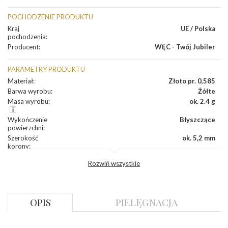
POCHODZENIE PRODUKTU
Kraj
UE / Polska
pochodzenia
:
Producent
:
WĘC - Twój Jubiler
PARAMETRY PRODUKTU
Materiał
:
Złoto pr. 0,585
Barwa wyrobu
:
Żółte
Masa wyrobu
:
ok. 2.4 g
Wykończenie
Błyszczące
powierzchni
:
Szerokość
ok. 5,2 mm
korony
:
Wysokosć
ok. 6,3 mm
Rozwiń wszystkie
korony
:
Szerokość szyny
ok. 2,3 mm
dół
:
Szerokość szyny
ok. 3,0 mm
OPIS
PIELĘGNACJA
bok
:
KAMIENIE