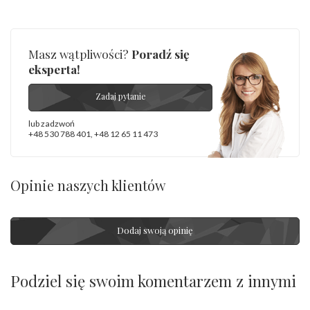
Masz wątpliwości?
Poradź się
eksperta!
Zadaj pytanie
lub zadzwoń
+48 530 788 401
,
+48 12 65 11 473
Opinie naszych klientów
Dodaj swoją opinię
Podziel się swoim komentarzem z innymi