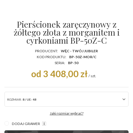
Pierścionek zaręczynowy z
żółtego złota z morganitem i
cyrkoniami BP-50Z-C
PRODUCENT:
WĘC - TWÓJ JUBILER
KOD PRODUKTU:
BP-50Z-MOR/C
SERIA:
BP-50
od 3 408,00 zł
/
szt.
ROZMIAR:
8 / UE- 48
Jaki rozmiar wybrać?
DODAJ GRAWER