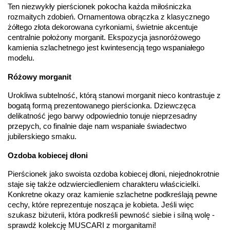
Ten niezwykły pierścionek pokocha każda miłośniczka 
Rodzaje
Cyrkonia
,
Morganit
kamieni
:
rozmaitych zdobień. Ornamentowa obrączka z klasycznego 
Liczba kamieni
:
Cyrkonia - 42 szt.
,
Morganit - 1 szt.
żółtego złota dekorowana cyrkoniami, świetnie akcentuje 
Szlif kamieni
:
Fasetowy okrągła
,
Fasetowy okrągły
centralnie położony morganit. Ekspozycja jasnoróżowego 
Masa kamieni
ok. 0.336 ct.
,
ok. 0.45 ct.
kamienia szlachetnego jest kwintesencją tego wspaniałego 
(łącznie)
:
modelu.
INNE PARAMETRY
Różowy morganit
Producent
WĘC-Twój Jubiler S.C. Artur Węc, Małgorzata
Urokliwa subtelność, którą stanowi morganit nieco kontrastuje z 
odpowiedzialny
:
Suchan, ul. Kurczaba 3, 30-868 Kraków; NIP:
679-25-92-107; sklep@wec.com.pl
bogatą formą prezentowanego pierścionka. Dziewczęca 
Bezpieczeństwo
Nie nadaje się dla dzieci w wieku poniżej 3 lat
delikatność jego barwy odpowiednio tonuje nieprzesadny 
- rodzaj
,
Elementy w wyrobie wykonane z białego złota
przepych, co finalnie daje nam wspaniałe świadectwo 
ostrzeżenia
:
zawierają nikiel
jubilerskiego smaku.
Ozdoba kobiecej dłoni
Pierścionek jako swoista ozdoba kobiecej dłoni, niejednokrotnie 
staje się także odzwierciedleniem charakteru właścicielki. 
Konkretne okazy oraz kamienie szlachetne podkreślają pewne 
cechy, które reprezentuje nosząca je kobieta. Jeśli więc 
szukasz biżuterii, która podkreśli pewność siebie i silną wolę - 
sprawdź kolekcję MUSCARI z morganitami!