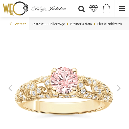
Wstecz
Jesteś tu:
Jubiler Węc
Biżuteria złota
Pierścionki ze złota