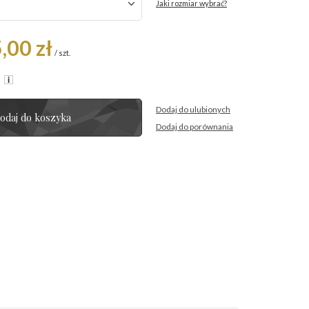
Jaki rozmiar wybrać?
,00 zł
/
szt.
R
Dodaj do ulubionych
odaj do koszyka
Dodaj do porównania