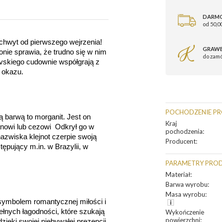
DARM
od 50,00
hwyt od pierwszego wejrzenia! 
GRAWE
ie sprawia, że trudno się w nim 
do zam
skiego cudownie współgrają z 
 okazu.
POCHODZENIE P
barwą to morganit. Jest on 
Kraj
nowi lub cezowi  Odkrył go w 
pochodzenia
:
azwiska klejnot czerpie swoją 
Producent
:
ępujący m.in. w Brazylii, w 
PARAMETRY PRO
Materiał
:
Barwa wyrobu
:
Masa wyrobu
:
symbolem romantycznej miłości i 
ełnych łagodności, które szukają 
Wykończenie
powierzchni
:
zięki swojej niebywałej prezencji, 