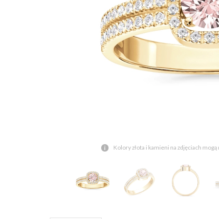
Kolory złota i kamieni na zdjęciach mogą