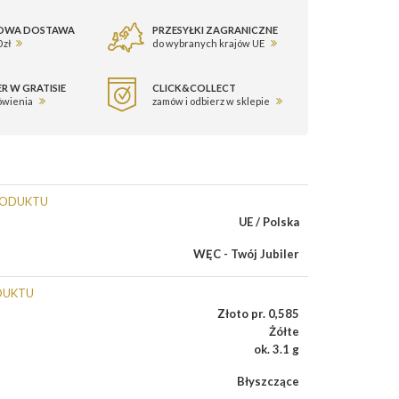
OWA DOSTAWA
PRZESYŁKI ZAGRANICZNE
 zł
do wybranych krajów UE
R W GRATISIE
CLICK&COLLECT
ówienia
zamów i odbierz w sklepie
RODUKTU
UE / Polska
WĘC - Twój Jubiler
DUKTU
Złoto pr. 0,585
Żółte
ok. 3.1 g
Błyszczące