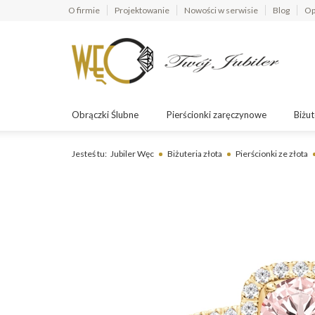
O firmie
Projektowanie
Nowości w serwisie
Blog
Op
Obrączki Ślubne
Pierścionki zaręczynowe
Biżut
Jesteś tu:
Jubiler Węc
Biżuteria złota
Pierścionki ze złota