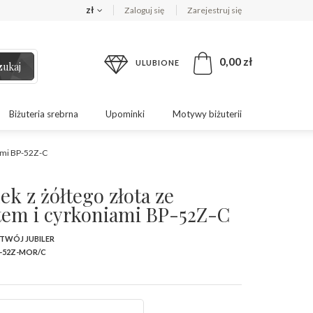
zł
Zaloguj się
Zarejestruj się
0,00 zł
ULUBIONE
zukaj
Biżuteria srebrna
Upominki
Motywy biżuterii
iami BP-52Z-C
ek z żółtego złota ze
em i cyrkoniami BP-52Z-C
 TWÓJ JUBILER
-52Z-MOR/C