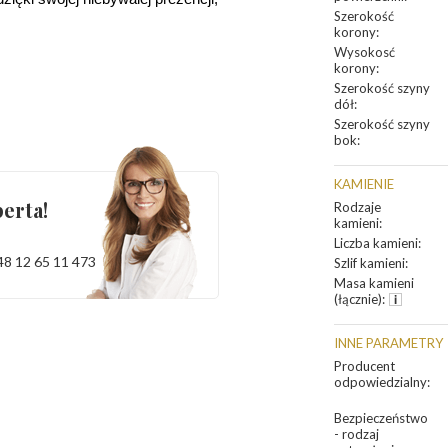
Szerokość
korony
:
Wysokosć
korony
:
Szerokość szyny
dół
:
Szerokość szyny
bok
:
KAMIENIE
erta!
Rodzaje
kamieni
:
Liczba kamieni
:
48 12 65 11 473
Szlif kamieni
:
Masa kamieni
(łącznie)
:
INNE PARAMETRY
Producent
odpowiedzialny
:
Bezpieczeństwo
- rodzaj