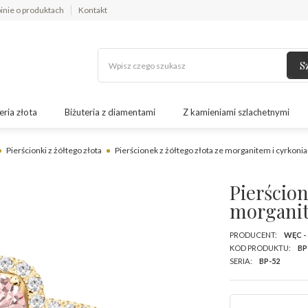
inie o produktach
Kontakt
S
eria złota
Biżuteria z diamentami
Z kamieniami szlachetnymi
Pierścionki z żółtego złota
Pierścionek z żółtego złota ze morganitem i cyrkon
Pierścion
morganit
PRODUCENT:
WĘC -
KOD PRODUKTU:
BP
SERIA:
BP-52