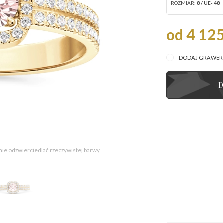
ROZMIAR:
8 / UE- 48
od 4 125
DODAJ GRAWE
D
 nie odzwierciedlać rzeczywistej barwy