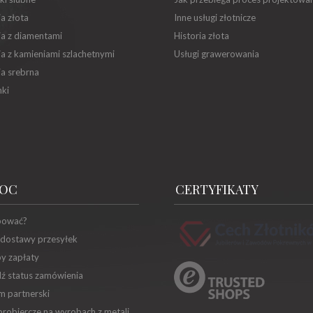
ia złota
Inne usługi złotnicze
ia z diamentami
Historia złota
ia z kamieniami szlachetnymi
Usługi grawerowania
ia srebrna
ki
OC
CERTYFIKATY
pować?
 dostawy przesyłek
y zapłaty
ź status zamówienia
m partnerski
robiercze na wyrobach z metali