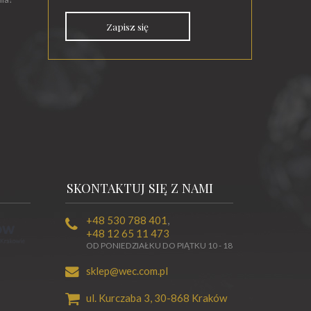
Zapisz się
SKONTAKTUJ SIĘ Z NAMI
+48 530 788 401
,
+48 12 65 11 473
OD PONIEDZIAŁKU DO PIĄTKU 10 - 18
sklep@wec.com.pl
ul. Kurczaba 3,
30-868
Kraków