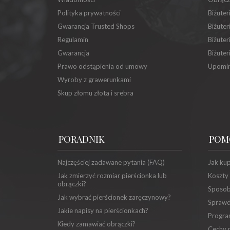
Polityka prywatności
Biżuter
Gwarancja Trusted Shops
Biżuter
Regulamin
Biżuter
Gwarancja
Biżuter
Prawo odstąpienia od umowy
Upomin
Wyroby z grawerunkami
Skup złomu złota i srebra
PORADNIK
POM
Najczęściej zadawane pytania (FAQ)
Jak ku
Jak zmierzyć rozmiar pierścionka lub
Koszty
obrączki?
Sposob
Jak wybrać pierścionek zaręczynowy?
Sprawd
Jakie napisy na pierścionkach?
Progra
Kiedy zamawiać obrączki?
Cechy p