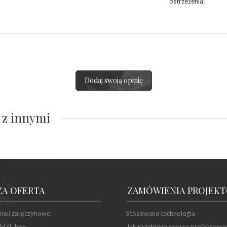
ostrzeżenia
:
Dodaj swoją opinię
 z innymi
ZA OFERTA
ZAMÓWIENIA PROJEK
onki zaręczynowe
Stosowana technologia
ki ślubne
Jak przebiega proces projektowa