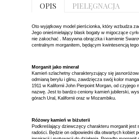
OPIS
PIELĘGNACJA
Oto wyjątkowy model pierścionka, który wzbudza zac
Jego onieśmielający blask bogaty w migoczące cyrkon
nie zakochać . Masywna obrączka i kamienie Swarov
centralnym morganitem, będącym kwintesencją tego
Morganit jako minerał
Kamień szlachetny charakteryzujący się jasnoróżową 
odmianą berylu i glinu, zawdzięcza swój kolor manga
1911 w Kalifornii John Pierpoint Morgan, od czyjego n
nazwę. Jest to bardzo ceniony kamień jubilerski, wyst
górach Ural, Kalifornii oraz w Mozambiku.
Różowy kamień w biżuterii
Podkreślający dziewczęcy charakteru morganit jest 
radości. Będzie on odpowiedni dla otwartych kobiet p
inspiracji i motywacji do działania. Ponadto morganit d