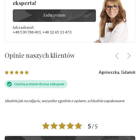
eksperta!
Zadaj pytanie
lub zadzwoń
+48 530 788 401
,
+48 12 65 11 473
Opinie naszych klientów
Agnieszka, Gdańsk
Opinia potwierdzona zakupem
idealnie jak na zdjęciu, wszystko zgodnie z opisem, schludnie zapakowane
5
/ 5