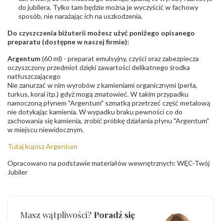
do jubilera. Tylko tam będzie można je wyczyścić w fachowy
sposób, nie narażając ich na uszkodzenia.
Do czyszczenia biżuterii możesz użyć poniżego opisanego
preparatu (dostępne w naszej firmie):
Argentum
(60 ml) - preparat emulsyjny, czyści oraz zabezpiecza
oczyszczony przedmiot dzięki zawartości delikatnego środka
natłuszczającego
Nie zanurzać w nim wyrobów z kamieniami organicznymi (perła,
turkus, koral itp.) gdyż mogą zmatowieć. W takim przypadku
namoczoną płynem "Argentum" szmatką przetrzeć część metalową
nie dotykając kamienia. W wypadku braku pewności co do
zachowania się kamienia, zrobić próbkę działania płynu "Argentum"
w miejscu niewidocznym.
Tutaj kupisz Argentum
Opracowano na podstawie materiałów wewnętrznych: WĘC-Twój
Jubiler
Masz wątpliwości?
Poradź się