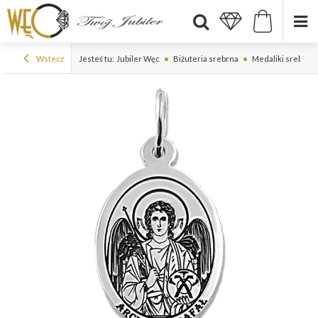
Wstecz
Jesteś tu:
Jubiler Węc
Biżuteria srebrna
Medaliki srebrne