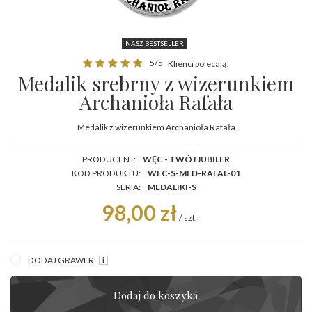
NASZ BESTSELLER
5/5
Klienci polecają!
Medalik srebrny z wizerunkiem
Archanioła Rafała
Medalik z wizerunkiem Archanioła Rafała
PRODUCENT:
WĘC - TWÓJ JUBILER
KOD PRODUKTU:
WEC-S-MED-RAFAL-01
SERIA:
MEDALIKI-S
98,00 zł
/
szt.
DODAJ GRAWER
Dodaj do koszyka