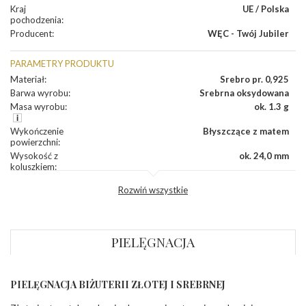
Kraj
UE / Polska
pochodzenia
:
Producent
:
WĘC - Twój Jubiler
PARAMETRY PRODUKTU
Materiał
:
Srebro pr. 0,925
Barwa wyrobu
:
Srebrna oksydowana
Masa wyrobu
:
ok. 1.3 g
Wykończenie
Błyszczące z matem
powierzchni
:
Wysokość z
ok. 24,0 mm
koluszkiem
:
Szerokość
:
ok. 13,0 mm
Rozwiń wszystkie
Grubość
:
ok. 0,8 mm
Producent
WĘC-Twój Jubiler S.C. Artur Węc, Małgorzata
odpowiedzialny
:
Suchan, ul. Kurczaba 3, 30-868 Kraków; NIP:
679-25-92-107; sklep@wec.com.pl
PIELĘGNACJA
Bezpieczeństwo
Nie nadaje się dla dzieci w wieku poniżej 3 lat
- rodzaj
,
Elementy w wyrobie wykonane z białego złota
ostrzeżenia
:
zawierają nikiel
PIELĘGNACJA BIŻUTERII ZŁOTEJ I SREBRNEJ