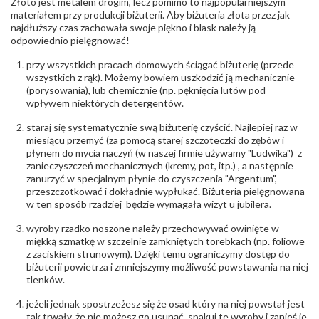
Złoto jest metalem drogim, lecz pomimo to najpopularniejszym
materiałem przy produkcji biżuterii. Aby biżuteria złota przez jak
najdłuższy czas zachowała swoje piękno i blask należy ją
odpowiednio pielęgnować!
przy wszystkich pracach domowych ściągać biżuterię (przede
wszystkich z rąk). Możemy bowiem uszkodzić ją mechanicznie
(porysowania), lub chemicznie (np. pęknięcia lutów pod
wpływem niektórych detergentów.
staraj się systematycznie swą biżuterię czyścić. Najlepiej raz w
miesiącu przemyć (za pomocą starej szczoteczki do zębów i
płynem do mycia naczyń (w naszej firmie używamy "Ludwika") z
zanieczyszczeń mechanicznych (kremy, pot, itp.) , a następnie
zanurzyć w specjalnym płynie do czyszczenia "Argentum",
przeszczotkować i dokładnie wypłukać. Biżuteria pielęgnowana
w ten sposób rzadziej będzie wymagała wizyt u jubilera.
wyroby rzadko noszone należy przechowywać owinięte w
miękką szmatkę w szczelnie zamkniętych torebkach (np. foliowe
z zaciskiem strunowym). Dzięki temu ograniczymy dostęp do
biżuterii powietrza i zmniejszymy możliwość powstawania na niej
tlenków.
jeżeli jednak spostrzeżesz się że osad który na niej powstał jest
tak trwały, że nie możesz go usunąć, spakuj te wyroby i zanieś je