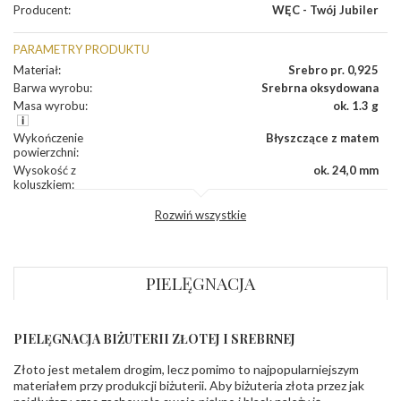
Producent
:
WĘC - Twój Jubiler
PARAMETRY PRODUKTU
Materiał
:
Srebro pr. 0,925
Barwa wyrobu
:
Srebrna oksydowana
Masa wyrobu
:
ok. 1.3 g
Wykończenie
Błyszczące z matem
powierzchni
:
Wysokość z
ok. 24,0 mm
koluszkiem
:
Szerokość
:
ok. 13,0 mm
Rozwiń wszystkie
Grubość
:
ok. 0,8 mm
Producent
WĘC-Twój Jubiler S.C. Artur Węc, Małgorzata
odpowiedzialny
:
Suchan, ul. Kurczaba 3, 30-868 Kraków; NIP:
679-25-92-107; sklep@wec.com.pl
PIELĘGNACJA
Bezpieczeństwo
Nie nadaje się dla dzieci w wieku poniżej 3 lat
- rodzaj
,
Elementy w wyrobie wykonane z białego złota
ostrzeżenia
:
zawierają nikiel
PIELĘGNACJA BIŻUTERII ZŁOTEJ I SREBRNEJ
Złoto jest metalem drogim, lecz pomimo to najpopularniejszym
materiałem przy produkcji biżuterii. Aby biżuteria złota przez jak