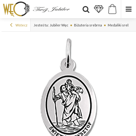
Wstecz
Jesteś tu:
Jubiler Węc
Biżuteria srebrna
Medaliki srebrne