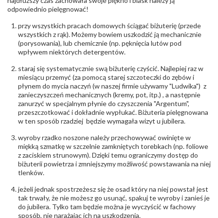
najdłuższy czas zachowała swoje piękno i blask należy ją
odpowiednio pielęgnować!
przy wszystkich pracach domowych ściągać biżuterię (przede
wszystkich z rąk). Możemy bowiem uszkodzić ją mechanicznie
(porysowania), lub chemicznie (np. pęknięcia lutów pod
wpływem niektórych detergentów.
staraj się systematycznie swą biżuterię czyścić. Najlepiej raz w
miesiącu przemyć (za pomocą starej szczoteczki do zębów i
płynem do mycia naczyń (w naszej firmie używamy "Ludwika") z
zanieczyszczeń mechanicznych (kremy, pot, itp.) , a następnie
zanurzyć w specjalnym płynie do czyszczenia "Argentum",
przeszczotkować i dokładnie wypłukać. Biżuteria pielęgnowana
w ten sposób rzadziej będzie wymagała wizyt u jubilera.
wyroby rzadko noszone należy przechowywać owinięte w
miękką szmatkę w szczelnie zamkniętych torebkach (np. foliowe
z zaciskiem strunowym). Dzięki temu ograniczymy dostęp do
biżuterii powietrza i zmniejszymy możliwość powstawania na niej
tlenków.
jeżeli jednak spostrzeżesz się że osad który na niej powstał jest
tak trwały, że nie możesz go usunąć, spakuj te wyroby i zanieś je
do jubilera. Tylko tam będzie można je wyczyścić w fachowy
sposób, nie narażając ich na uszkodzenia.