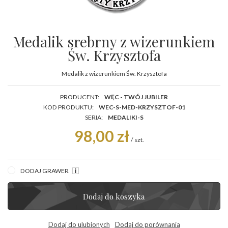
Medalik srebrny z wizerunkiem
Św. Krzysztofa
Medalik z wizerunkiem Św. Krzysztofa
PRODUCENT:
WĘC - TWÓJ JUBILER
KOD PRODUKTU:
WEC-S-MED-KRZYSZTOF-01
SERIA:
MEDALIKI-S
98,00 zł
/
szt.
DODAJ GRAWER
Dodaj do koszyka
Dodaj do ulubionych
Dodaj do porównania