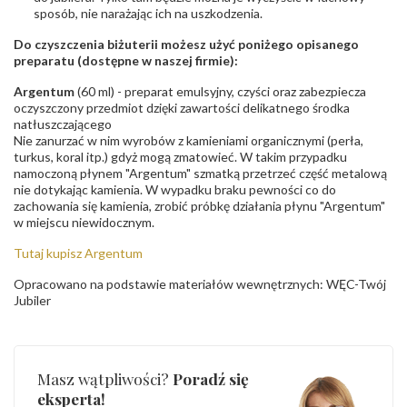
sposób, nie narażając ich na uszkodzenia.
Do czyszczenia biżuterii możesz użyć poniżego opisanego
preparatu (dostępne w naszej firmie):
Argentum
(60 ml) - preparat emulsyjny, czyści oraz zabezpiecza
oczyszczony przedmiot dzięki zawartości delikatnego środka
natłuszczającego
Nie zanurzać w nim wyrobów z kamieniami organicznymi (perła,
turkus, koral itp.) gdyż mogą zmatowieć. W takim przypadku
namoczoną płynem "Argentum" szmatką przetrzeć część metalową
nie dotykając kamienia. W wypadku braku pewności co do
zachowania się kamienia, zrobić próbkę działania płynu "Argentum"
w miejscu niewidocznym.
Tutaj kupisz Argentum
Opracowano na podstawie materiałów wewnętrznych: WĘC-Twój
Jubiler
Masz wątpliwości?
Poradź się
eksperta!