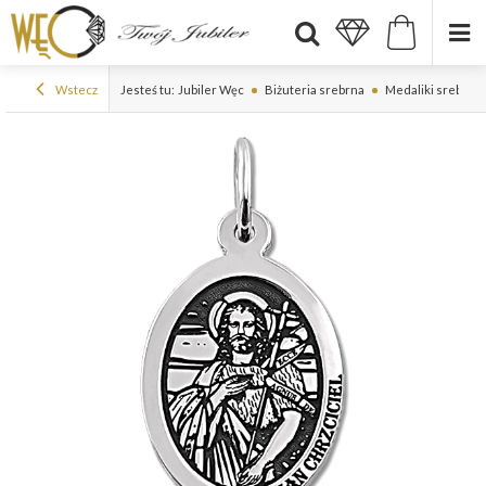
Wstecz
Jesteś tu:
Jubiler Węc
Biżuteria srebrna
Medaliki srebrne