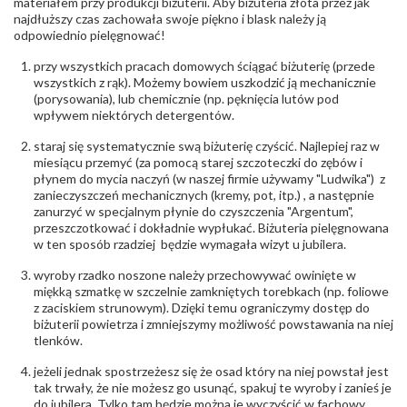
materiałem przy produkcji biżuterii. Aby biżuteria złota przez jak
najdłuższy czas zachowała swoje piękno i blask należy ją
odpowiednio pielęgnować!
przy wszystkich pracach domowych ściągać biżuterię (przede
wszystkich z rąk). Możemy bowiem uszkodzić ją mechanicznie
(porysowania), lub chemicznie (np. pęknięcia lutów pod
wpływem niektórych detergentów.
staraj się systematycznie swą biżuterię czyścić. Najlepiej raz w
miesiącu przemyć (za pomocą starej szczoteczki do zębów i
płynem do mycia naczyń (w naszej firmie używamy "Ludwika") z
zanieczyszczeń mechanicznych (kremy, pot, itp.) , a następnie
zanurzyć w specjalnym płynie do czyszczenia "Argentum",
przeszczotkować i dokładnie wypłukać. Biżuteria pielęgnowana
w ten sposób rzadziej będzie wymagała wizyt u jubilera.
wyroby rzadko noszone należy przechowywać owinięte w
miękką szmatkę w szczelnie zamkniętych torebkach (np. foliowe
z zaciskiem strunowym). Dzięki temu ograniczymy dostęp do
biżuterii powietrza i zmniejszymy możliwość powstawania na niej
tlenków.
jeżeli jednak spostrzeżesz się że osad który na niej powstał jest
tak trwały, że nie możesz go usunąć, spakuj te wyroby i zanieś je
do jubilera. Tylko tam będzie można je wyczyścić w fachowy