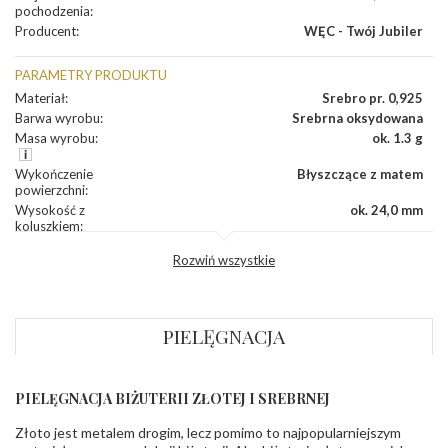
pochodzenia
:
Producent
:
WĘC - Twój Jubiler
PARAMETRY PRODUKTU
Materiał
:
Srebro pr. 0,925
Barwa wyrobu
:
Srebrna oksydowana
Masa wyrobu
:
ok. 1.3 g
Wykończenie
Błyszczące z matem
powierzchni
:
Wysokość z
ok. 24,0 mm
koluszkiem
:
Szerokość
:
ok. 13,0 mm
Rozwiń wszystkie
Grubość
:
ok. 0,8 mm
Producent
WĘC-Twój Jubiler S.C. Artur Węc, Małgorzata
odpowiedzialny
:
Suchan, ul. Kurczaba 3, 30-868 Kraków; NIP:
679-25-92-107; sklep@wec.com.pl
PIELĘGNACJA
Bezpieczeństwo
Nie nadaje się dla dzieci w wieku poniżej 3 lat
- rodzaj
,
Elementy w wyrobie wykonane z białego złota
ostrzeżenia
:
zawierają nikiel
PIELĘGNACJA BIŻUTERII ZŁOTEJ I SREBRNEJ
Złoto jest metalem drogim, lecz pomimo to najpopularniejszym