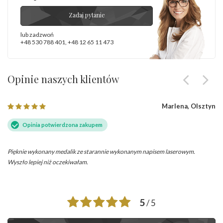
Zadaj pytanie
lub zadzwoń
+48 530 788 401
,
+48 12 65 11 473
Opinie naszych klientów
Marlena, Olsztyn
Opinia potwierdzona zakupem
Pięknie wykonany medalik ze starannie wykonanym napisem laserowym.
Wyszło lepiej niż oczekiwałam.
5
/ 5