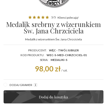
5/5
Klienci polecają!
Medalik srebrny z wizerunkiem
Św. Jana Chrzciciela
Medalik z wizerunkiem Św. Jana Chrzciciela
PRODUCENT:
WĘC - TWÓJ JUBILER
KOD PRODUKTU:
WEC-S-MED-CHRZCICIEL-01
SERIA:
MEDALIKI-S
98,00 zł
/
szt.
DODAJ GRAWER
Dodaj do koszyka