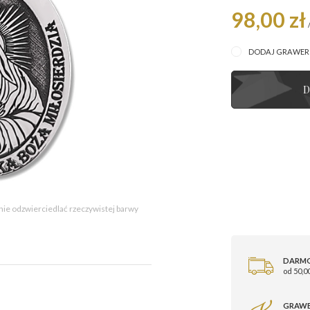
98,00 zł
DODAJ GRAWE
D
 nie odzwierciedlać rzeczywistej barwy
DARM
od 50,00
GRAWE