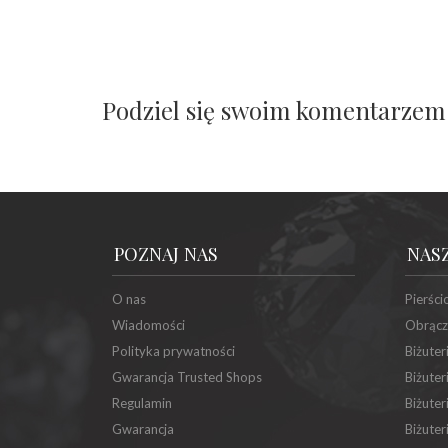
Podziel się swoim komentarzem
POZNAJ NAS
NAS
O nas
Pierści
Wiadomości
Obrącz
Polityka prywatności
Biżuter
Gwarancja Trusted Shops
Biżuter
Regulamin
Biżuter
Gwarancja
Biżuter