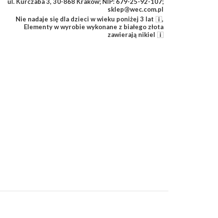
ul. Kurczaba 3, 30-868 Kraków; NIP: 679-25-92-107;
sklep@wec.com.pl
Nie nadaje się dla dzieci w wieku poniżej 3 lat
,
Elementy w wyrobie wykonane z białego złota
zawierają nikiel