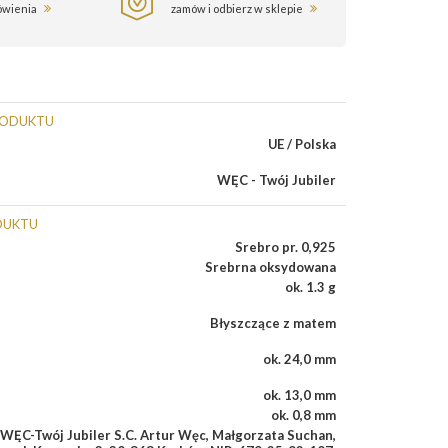
ówienia
zamów i odbierz w sklepie
RODUKTU
UE / Polska
WĘC - Twój Jubiler
DUKTU
Srebro pr. 0,925
Srebrna oksydowana
ok. 1.3 g
Błyszczące z matem
ok. 24,0 mm
ok. 13,0 mm
ok. 0,8 mm
WĘC-Twój Jubiler S.C. Artur Węc, Małgorzata Suchan,