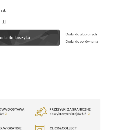
/
szt.
R
Dodaj do ulubionych
odaj do koszyka
Dodaj do porównania
OWA DOSTAWA
PRZESYŁKI ZAGRANICZNE
 zł
do wybranych krajów UE
R W GRATISIE
CLICK&COLLECT