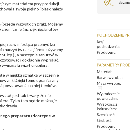
do zam
ejszym materiałem przy produkcji
zachowała swoje piękno i blask należy
 (przede wszystkich z rąk). Możemy
 chemicznie (np. pęknięcia lutów
POCHODZENIE P
Kraj
epiej raz w miesiącu przemyć (za
pochodzenia
:
ia naczyń (w naszej firmie używamy
Producent
:
t, itp.) , a następnie zanurzyć w
zczotkować i dokładnie wypłukać.
 wymagała wizyt u jubilera.
PARAMETRY PRO
Materiał
:
te w miękką szmatkę w szczelnie
Barwa wyrobu
:
unowym). Dzięki temu ograniczymy
Masa wyrobu
:
ść powstawania na niej tlenków.
Wykończenie
owstał jest tak trwały, że nie
powierzchni
:
bilera. Tylko tam będzie można je
Wysokość z
zkodzenia.
koluszkiem
:
Szerokość
:
sanego preparatu (dostępne w
Grubość
:
Producent