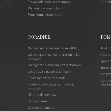
Prawo odstąpienia od umowy
Upomin
Wyroby z grawerunkami
Skup złomu złota i srebra
PORADNIK
POM
Najczęściej zadawane pytania (FAQ)
Jak ku
Jak zmierzyć rozmiar pierścionka lub
Koszty
obrączki?
Sposob
Jak wybrać pierścionek zaręczynowy?
Sprawd
Jakie napisy na pierścionkach?
Progra
Kiedy zamawiać obrączki?
Cechy p
Pakiet korzyści przy zamówieniu
szlache
obrączek
Historia diamentów
Barwa diamentu
Czystość diamentu