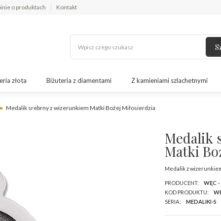
inie o produktach
Kontakt
S
eria złota
Biżuteria z diamentami
Z kamieniami szlachetnymi
Medalik srebrny z wizerunkiem Matki Bożej Miłosierdzia
Medalik 
Matki Boż
Medalik z wizerunkiem
PRODUCENT:
WĘC -
KOD PRODUKTU:
WE
SERIA:
MEDALIKI-S