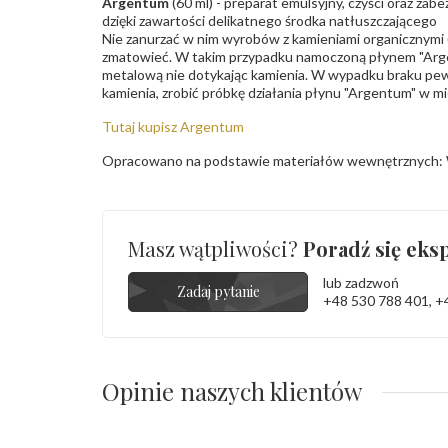
Argentum
(60 ml) - preparat emulsyjny, czyści oraz za
dzięki zawartości delikatnego środka natłuszczającego
Nie zanurzać w nim wyrobów z kamieniami organicznymi (p
zmatowieć. W takim przypadku namoczoną płynem "Arge
metalową nie dotykając kamienia. W wypadku braku pew
kamienia, zrobić próbkę działania płynu "Argentum" w m
Tutaj kupisz Argentum
Opracowano na podstawie materiałów wewnętrznych: 
Masz wątpliwości?
Poradź się eksp
lub zadzwoń
Zadaj pytanie
+48 530 788 401
,
+
Opinie naszych klientów