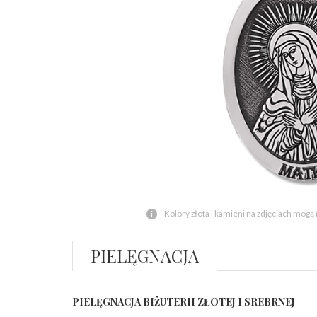
Kolory złota i kamieni na zdjęciach mogą
PIELĘGNACJA
PIELĘGNACJA BIŻUTERII ZŁOTEJ I SREBRNEJ