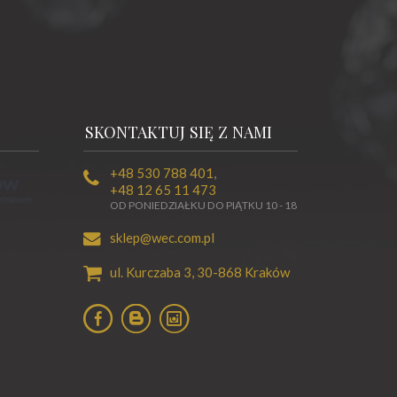
SKONTAKTUJ SIĘ Z NAMI
+48 530 788 401
,
+48 12 65 11 473
OD PONIEDZIAŁKU DO PIĄTKU 10 - 18
sklep@wec.com.pl
ul. Kurczaba 3,
30-868
Kraków