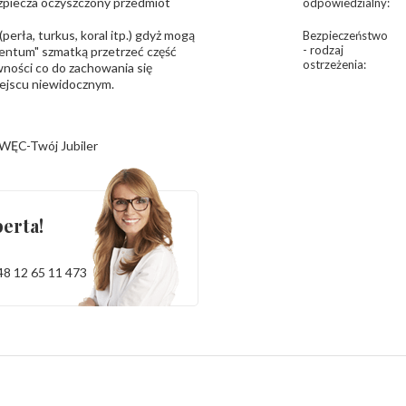
bezpiecza oczyszczony przedmiot
odpowiedzialny
:
erła, turkus, koral itp.) gdyż mogą
Bezpieczeństwo
- rodzaj
ntum" szmatką przetrzeć część
ostrzeżenia
:
ności co do zachowania się
iejscu niewidocznym.
WĘC-Twój Jubiler
erta!
48 12 65 11 473