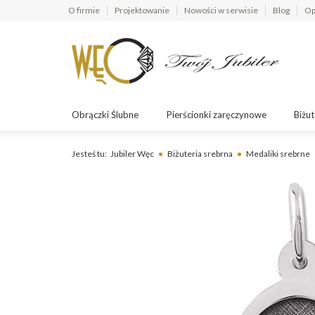
O firmie
Projektowanie
Nowości w serwisie
Blog
Op
Obrączki Ślubne
Pierścionki zaręczynowe
Biżut
Jesteś tu:
Jubiler Węc
Biżuteria srebrna
Medaliki srebrne