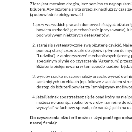
Złoto jest metalem drogim, lecz pomimo to najpopularni
biżuterii. Aby biżuteria złota przez jak najdłuższy czas 
ją odpowiednio pielęgnować!
przy wszystkich pracach domowych ściągać biżuterię
bowiem uszkodzić ją mechanicznie (porysowania), lub
pod wpływem niektórych detergentów.
staraj się systematycznie swą biżuterię czyścić. Najl
pomocą starej szczoteczki do zębów i płynem do myc
"Ludwika") z zanieczyszczeń mechanicznych (kremy, po
specjalnym płynie do czyszczenia "Argentum", przes
Biżuteria pielęgnowana w ten sposób rzadziej będzie
wyroby rzadko noszone należy przechowywać owinię
zamkniętych torebkach (np. foliowe z zaciskiem str
dostęp do biżuterii powietrza i zmniejszymy możliwo
jeżeli jednak spostrzeżesz się że osad który na niej p
możesz go usunąć, spakuj te wyroby i zanieś je do ju
wyczyścić w fachowy sposób, nie narażając ich na us
Do czyszczenia biżuterii możesz użyć poniżego opi
naszej firmie):