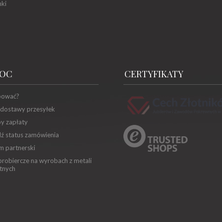
ki
OC
CERTYFIKATY
pować?
 dostawy przesyłek
y zapłaty
ź status zamówienia
m partnerski
robiercze na wyrobach z metali
tnych