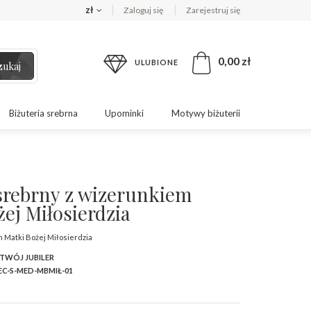
zł
Zaloguj się
Zarejestruj się
0,00 zł
ULUBIONE
zukaj
Biżuteria srebrna
Upominki
Motywy biżuterii
srebrny z wizerunkiem
ej Miłosierdzia
 Matki Bożej Miłosierdzia
 TWÓJ JUBILER
C-S-MED-MBMIŁ-01