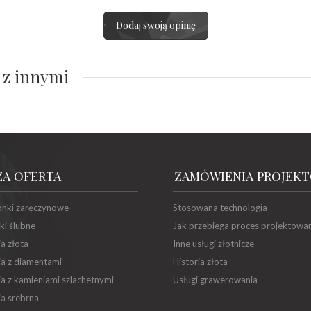
Dodaj swoją opinię
 z innymi
ZA OFERTA
ZAMÓWIENIA PROJEK
onki zaręczynowe
Stosowana technologia
ki ślubne
Jak przebiega proces projektowa
ia złota
Inne usługi złotnicze
ia z diamentami
Historia złota
ia z kamieniami szlachetnymi
Usługi grawerowania
ia srebrna