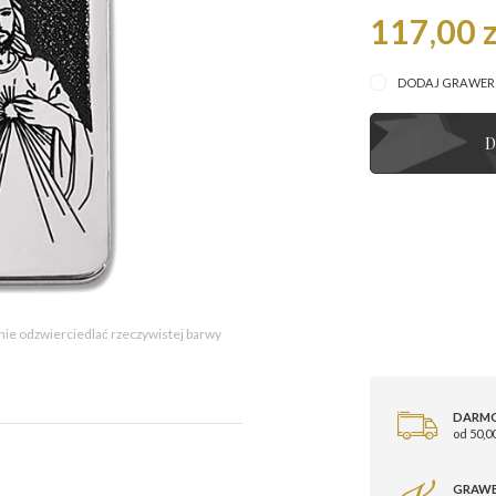
117,00 z
DODAJ GRAWE
D
 nie odzwierciedlać rzeczywistej barwy
DARM
od 50,00
GRAWE