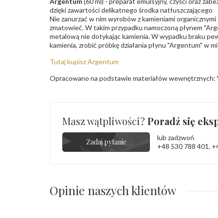
Argentum
(60 ml) - preparat emulsyjny, czyści oraz za
dzięki zawartości delikatnego środka natłuszczającego
Nie zanurzać w nim wyrobów z kamieniami organicznymi (p
zmatowieć. W takim przypadku namoczoną płynem "Arge
metalową nie dotykając kamienia. W wypadku braku pew
kamienia, zrobić próbkę działania płynu "Argentum" w m
Tutaj kupisz Argentum
Opracowano na podstawie materiałów wewnętrznych: 
Masz wątpliwości?
Poradź się eksp
lub zadzwoń
Zadaj pytanie
+48 530 788 401
,
+
Opinie naszych klientów