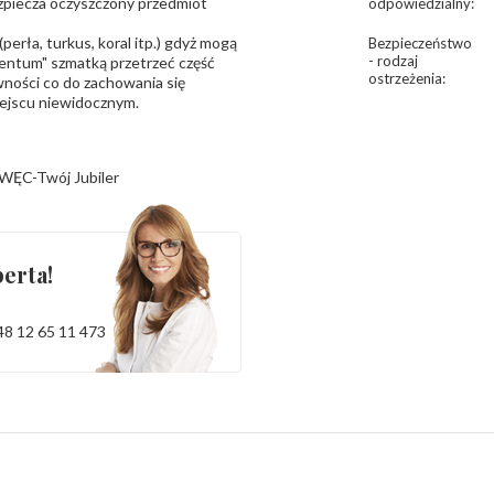
bezpiecza oczyszczony przedmiot
odpowiedzialny
:
erła, turkus, koral itp.) gdyż mogą
Bezpieczeństwo
- rodzaj
ntum" szmatką przetrzeć część
ostrzeżenia
:
ności co do zachowania się
iejscu niewidocznym.
WĘC-Twój Jubiler
erta!
48 12 65 11 473