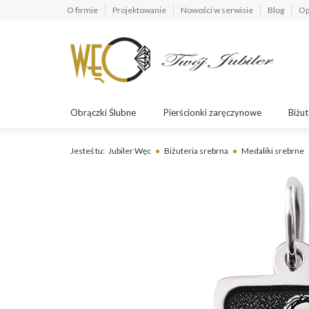
O firmie
Projektowanie
Nowości w serwisie
Blog
Op
Obrączki Ślubne
Pierścionki zaręczynowe
Biżut
Jesteś tu:
Jubiler Węc
Biżuteria srebrna
Medaliki srebrne