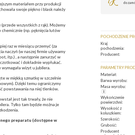
do zam
ejszym materiałem przy produkcji
zachowała swoje piękno i blask należy
 (przede wszystkich z rąk). Możemy
 chemicznie (np. pęknięcia lutów
POCHODZENIE P
Kraj
epiej raz w miesiącu przemyć (za
pochodzenia
:
ia naczyń (w naszej firmie używamy
Producent
:
t, itp.) , a następnie zanurzyć w
zczotkować i dokładnie wypłukać.
 wymagała wizyt u jubilera.
PARAMETRY PRO
Materiał
:
te w miękką szmatkę w szczelnie
Barwa wyrobu
:
unowym). Dzięki temu ograniczymy
Masa wyrobu
:
ść powstawania na niej tlenków.
Wykończenie
owstał jest tak trwały, że nie
powierzchni
:
bilera. Tylko tam będzie można je
Wysokość z
zkodzenia.
koluszkiem
:
Szerokość
:
sanego preparatu (dostępne w
Grubość
:
Producent