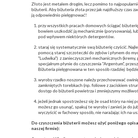
Złoto jest metalem drogim, lecz pomimo to najpopularni
biżuterii. Aby biżuteria złota przez jak najdłuższy czas 
ją odpowiednio pielęgnować!
przy wszystkich pracach domowych ściągać biżuterię
bowiem uszkodzić ją mechanicznie (porysowania), lub
pod wpływem niektórych detergentów.
staraj się systematycznie swą biżuterię czyścić. Najl
pomocą starej szczoteczki do zębów i płynem do myc
"Ludwika") z zanieczyszczeń mechanicznych (kremy, po
specjalnym płynie do czyszczenia "Argentum", przes
Biżuteria pielęgnowana w ten sposób rzadziej będzie
wyroby rzadko noszone należy przechowywać owinię
zamkniętych torebkach (np. foliowe z zaciskiem str
dostęp do biżuterii powietrza i zmniejszymy możliwo
jeżeli jednak spostrzeżesz się że osad który na niej p
możesz go usunąć, spakuj te wyroby i zanieś je do ju
wyczyścić w fachowy sposób, nie narażając ich na us
Do czyszczenia biżuterii możesz użyć poniżego opi
naszej firmie):