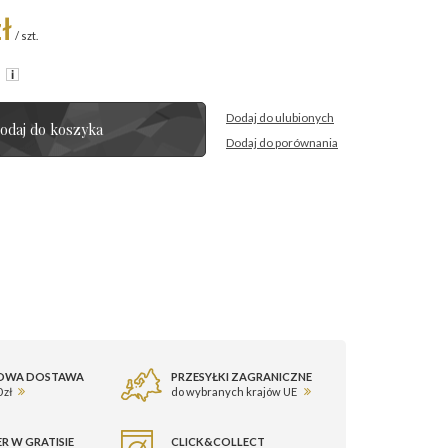
ł
/
szt.
R
Dodaj do ulubionych
odaj do koszyka
Dodaj do porównania
OWA DOSTAWA
PRZESYŁKI ZAGRANICZNE
 zł
do wybranych krajów UE
R W GRATISIE
CLICK&COLLECT