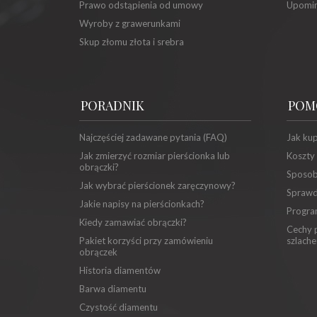
Prawo odstąpienia od umowy
Upomin
Wyroby z grawerunkami
Skup złomu złota i srebra
PORADNIK
POM
Najczęściej zadawane pytania (FAQ)
Jak ku
Jak zmierzyć rozmiar pierścionka lub
Koszty
obrączki?
Sposob
Jak wybrać pierścionek zaręczynowy?
Sprawd
Jakie napisy na pierścionkach?
Progra
Kiedy zamawiać obrączki?
Cechy p
Pakiet korzyści przy zamówieniu
szlache
obrączek
Historia diamentów
Barwa diamentu
Czystość diamentu