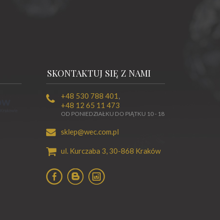
SKONTAKTUJ SIĘ Z NAMI
+48 530 788 401
,
+48 12 65 11 473
OD PONIEDZIAŁKU DO PIĄTKU 10 - 18
sklep@wec.com.pl
ul. Kurczaba 3,
30-868
Kraków