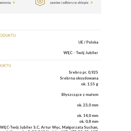
ówienia
zamów i odbierz w sklepie
RODUKTU
UE / Polska
WĘC - Twój Jubiler
DUKTU
Srebro pr. 0,925
Srebrna oksydowana
ok. 1.55 g
Błyszczące z matem
ok. 23,0 mm
ok. 14,0 mm
ok. 0,8 mm
WĘC-Twój Jubiler S.C. Artur Węc, Małgorzata Suchan,