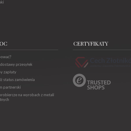
ki
OC
CERTYFIKATY
pować?
 dostawy przesyłek
y zapłaty
ź status zamówienia
m partnerski
robiercze na wyrobach z metali
tnych