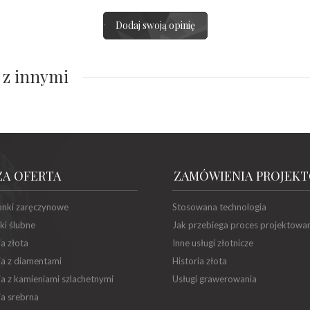
Dodaj swoją opinię
 z innymi
ZA OFERTA
ZAMÓWIENIA PROJEK
onki zaręczynowe
Stosowana technologia
ki ślubne
Jak przebiega proces projektowa
ia złota
Inne usługi złotnicze
ia z diamentami
Historia złota
ia z kamieniami szlachetnymi
Usługi grawerowania
ia srebrna