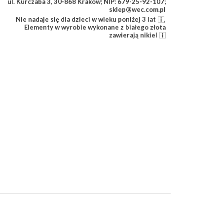
ul. Kurczaba 3, 30-868 Kraków; NIP: 679-25-92-107;
sklep@wec.com.pl
Nie nadaje się dla dzieci w wieku poniżej 3 lat
,
Elementy w wyrobie wykonane z białego złota
zawierają nikiel