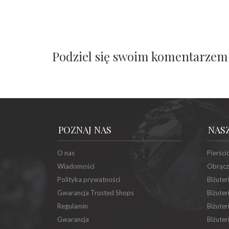
Podziel się swoim komentarzem
POZNAJ NAS
NAS
O nas
Pierści
Wiadomości
Obrącz
Polityka prywatności
Biżuter
Gwarancja Trusted Shops
Biżuter
Regulamin
Biżuter
Gwarancja
Biżuter