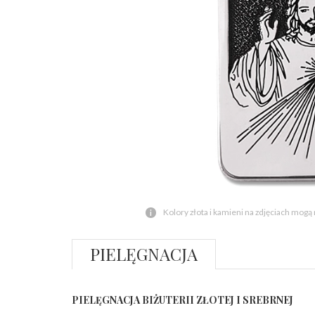
Kolory złota i kamieni na zdjęciach mogą
PIELĘGNACJA
PIELĘGNACJA BIŻUTERII ZŁOTEJ I SREBRNEJ