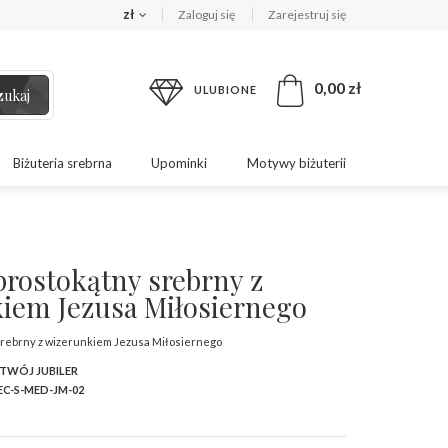
zł
Zaloguj się
Zarejestruj się
0,00 zł
ULUBIONE
zukaj
Biżuteria srebrna
Upominki
Motywy biżuterii
prostokątny srebrny z
iem Jezusa Miłosiernego
srebrny z wizerunkiem Jezusa Miłosiernego
 TWÓJ JUBILER
C-S-MED-JM-02