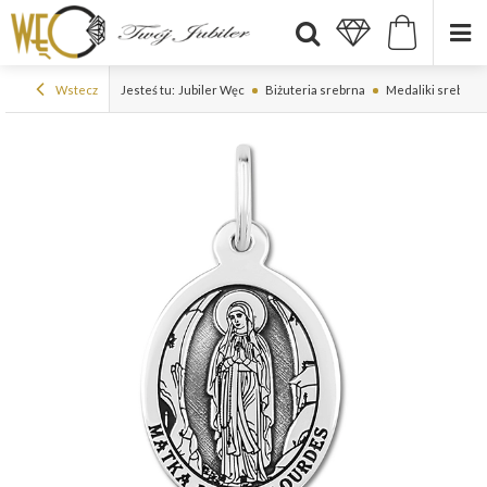
Wstecz
Jesteś tu:
Jubiler Węc
Biżuteria srebrna
Medaliki srebrne