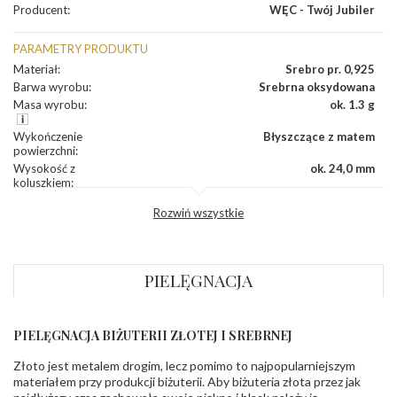
Producent
:
WĘC - Twój Jubiler
PARAMETRY PRODUKTU
Materiał
:
Srebro pr. 0,925
Barwa wyrobu
:
Srebrna oksydowana
Masa wyrobu
:
ok. 1.3 g
Wykończenie
Błyszczące z matem
powierzchni
:
Wysokość z
ok. 24,0 mm
koluszkiem
:
Szerokość
:
ok. 13,0 mm
Rozwiń wszystkie
Grubość
:
ok. 0,8 mm
Producent
WĘC-Twój Jubiler S.C. Artur Węc, Małgorzata
odpowiedzialny
:
Suchan, ul. Kurczaba 3, 30-868 Kraków; NIP:
679-25-92-107; sklep@wec.com.pl
PIELĘGNACJA
Bezpieczeństwo
Nie nadaje się dla dzieci w wieku poniżej 3 lat
- rodzaj
,
Elementy w wyrobie wykonane z białego złota
ostrzeżenia
:
zawierają nikiel
PIELĘGNACJA BIŻUTERII ZŁOTEJ I SREBRNEJ
Złoto jest metalem drogim, lecz pomimo to najpopularniejszym
materiałem przy produkcji biżuterii. Aby biżuteria złota przez jak