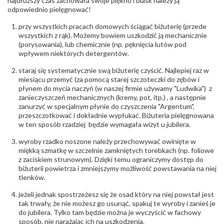
najdłuższy czas zachowała swoje piękno i blask należy ją
odpowiednio pielęgnować!
przy wszystkich pracach domowych ściągać biżuterię (przede
wszystkich z rąk). Możemy bowiem uszkodzić ją mechanicznie
(porysowania), lub chemicznie (np. pęknięcia lutów pod
wpływem niektórych detergentów.
staraj się systematycznie swą biżuterię czyścić. Najlepiej raz w
miesiącu przemyć (za pomocą starej szczoteczki do zębów i
płynem do mycia naczyń (w naszej firmie używamy "Ludwika") z
zanieczyszczeń mechanicznych (kremy, pot, itp.) , a następnie
zanurzyć w specjalnym płynie do czyszczenia "Argentum",
przeszczotkować i dokładnie wypłukać. Biżuteria pielęgnowana
w ten sposób rzadziej będzie wymagała wizyt u jubilera.
wyroby rzadko noszone należy przechowywać owinięte w
miękką szmatkę w szczelnie zamkniętych torebkach (np. foliowe
z zaciskiem strunowym). Dzięki temu ograniczymy dostęp do
biżuterii powietrza i zmniejszymy możliwość powstawania na niej
tlenków.
jeżeli jednak spostrzeżesz się że osad który na niej powstał jest
tak trwały, że nie możesz go usunąć, spakuj te wyroby i zanieś je
do jubilera. Tylko tam będzie można je wyczyścić w fachowy
sposób, nie narażając ich na uszkodzenia.