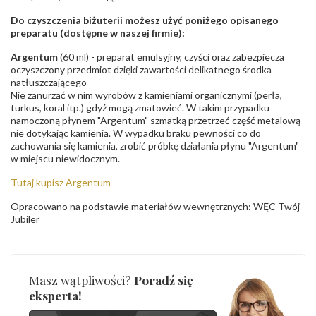
Do czyszczenia biżuterii możesz użyć poniżego opisanego
preparatu (dostępne w naszej firmie):
Argentum
(60 ml) - preparat emulsyjny, czyści oraz zabezpiecza
oczyszczony przedmiot dzięki zawartości delikatnego środka
natłuszczającego
Nie zanurzać w nim wyrobów z kamieniami organicznymi (perła,
turkus, koral itp.) gdyż mogą zmatowieć. W takim przypadku
namoczoną płynem "Argentum" szmatką przetrzeć część metalową
nie dotykając kamienia. W wypadku braku pewności co do
zachowania się kamienia, zrobić próbkę działania płynu "Argentum"
w miejscu niewidocznym.
Tutaj kupisz Argentum
Opracowano na podstawie materiałów wewnętrznych: WĘC-Twój
Jubiler
Masz wątpliwości?
Poradź się
eksperta!