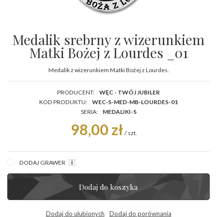
Medalik srebrny z wizerunkiem
Matki Bożej z Lourdes _01
Medalik z wizerunkiem Matki Bożej z Lourdes.
PRODUCENT:
WĘC - TWÓJ JUBILER
KOD PRODUKTU:
WEC-S-MED-MB-LOURDES-01
SERIA:
MEDALIKI-S
98,00 zł
/
szt.
DODAJ GRAWER
Dodaj do koszyka
Dodaj do ulubionych
Dodaj do porównania