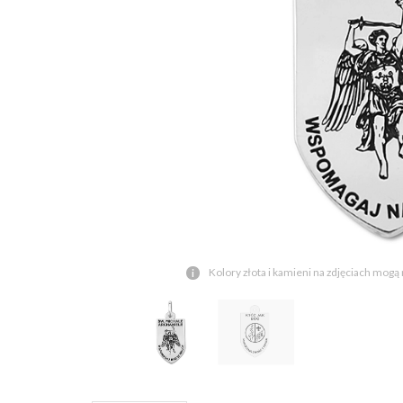
Kolory złota i kamieni na zdjęciach mogą