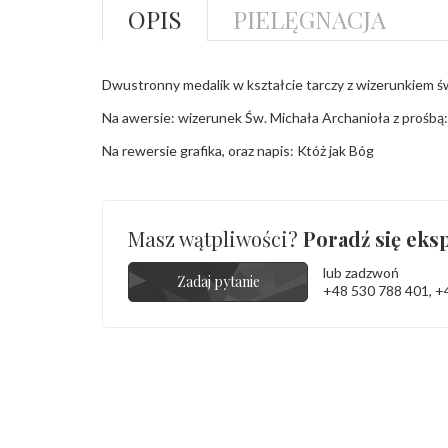
OPIS
PIELĘGNACJA
Dwustronny medalik w kształcie tarczy z wizerunkiem św
Na awersie: wizerunek Św. Michała Archanioła z prośb
Na rewersie grafika, oraz napis: Któż jak Bóg
Masz wątpliwości?
Poradź się eksp
lub zadzwoń
Zadaj pytanie
+48 530 788 401
,
+