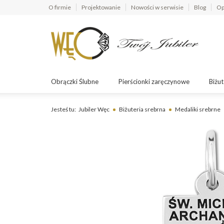
O firmie
Projektowanie
Nowości w serwisie
Blog
Op
Obrączki Ślubne
Pierścionki zaręczynowe
Biżut
Jesteś tu:
Jubiler Węc
Biżuteria srebrna
Medaliki srebrne