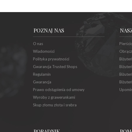
POZNAJ NAS
NAS
O nas
Pierści
Wiadomości
Obrącz
Polityka prywatności
Biżuter
Gwarancja Trusted Shops
Biżuter
Regulamin
Biżuter
Gwarancja
Biżuter
Prawo odstąpienia od umowy
Upomin
Wyroby z grawerunkami
Skup złomu złota i srebra
PORADNIK
POM