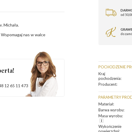
DARM
od 50,00
. Michała.
GRAWE
do zam
ą: Wspomagaj nas w walce
POCHODZENIE P
erta!
Kraj
pochodzenia
:
Producent
:
48 12 65 11 473
PARAMETRY PRO
Materiał
:
Barwa wyrobu
:
Masa wyrobu
:
Wykończenie
powierzchni
: