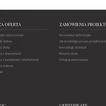
ZA OFERTA
ZAMÓWIENIA PROJEK
onki zaręczynowe
Stosowana technologia
ki ślubne
Jak przebiega proces projektowa
ia złota
Inne usługi złotnicze
ia z diamentami
Historia złota
ia z kamieniami szlachetnymi
Usługi grawerowania
ia srebrna
ki
OC
CERTYFIKATY