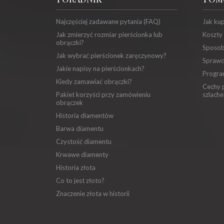
Najczęściej zadawane pytania (FAQ)
Jak ku
Jak zmierzyć rozmiar pierścionka lub
Koszty
obrączki?
Sposob
Jak wybrać pierścionek zaręczynowy?
Sprawd
Jakie napisy na pierścionkach?
Progra
Kiedy zamawiać obrączki?
Cechy p
Pakiet korzyści przy zamówieniu
szlache
obrączek
Historia diamentów
Barwa diamentu
Czystość diamentu
Krwawe diamenty
Historia złota
Co to jest złoto?
Znaczenie złota w historii