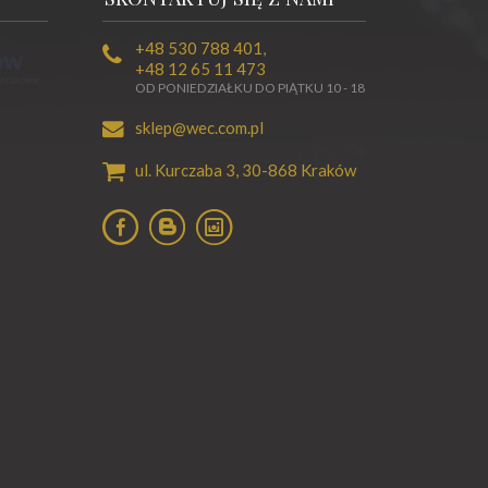
+48 530 788 401
,
+48 12 65 11 473
OD PONIEDZIAŁKU DO PIĄTKU 10 - 18
sklep@wec.com.pl
ul. Kurczaba 3,
30-868
Kraków