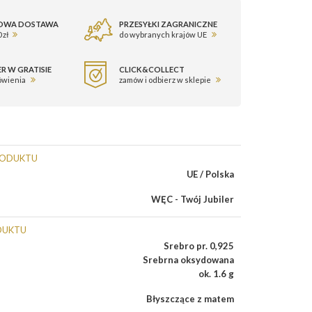
OWA DOSTAWA
PRZESYŁKI ZAGRANICZNE
 zł
do wybranych krajów UE
R W GRATISIE
CLICK&COLLECT
ówienia
zamów i odbierz w sklepie
RODUKTU
UE / Polska
WĘC - Twój Jubiler
DUKTU
Srebro pr. 0,925
Srebrna oksydowana
ok. 1.6 g
Błyszczące z matem