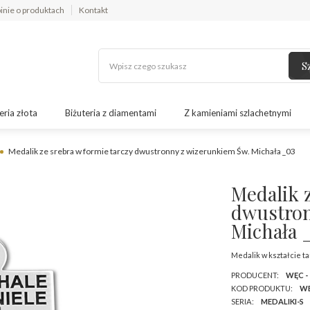
inie o produktach
Kontakt
S
eria złota
Biżuteria z diamentami
Z kamieniami szlachetnymi
Medalik ze srebra w formie tarczy dwustronny z wizerunkiem Św. Michała _03
Medalik z
dwustron
Michała 
Medalik w kształcie t
PRODUCENT:
WĘC -
KOD PRODUKTU:
WE
SERIA:
MEDALIKI-S