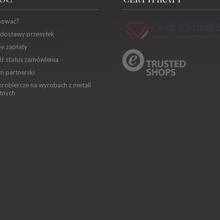
pować?
 dostawy przesyłek
y zapłaty
ź status zamówienia
m partnerski
robiercze na wyrobach z metali
tnych