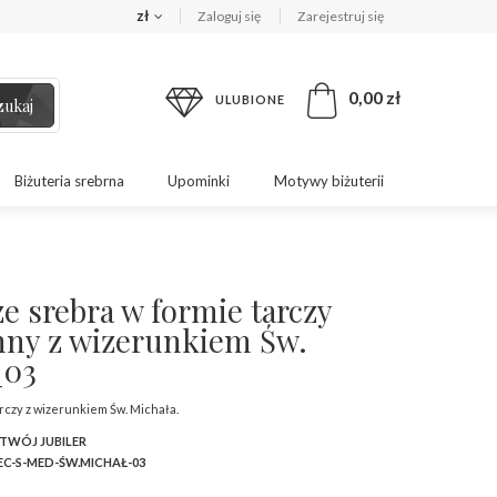
zł
Zaloguj się
Zarejestruj się
0,00 zł
ULUBIONE
zukaj
Biżuteria srebrna
Upominki
Motywy biżuterii
e srebra w formie tarczy
ny z wizerunkiem Św.
_03
arczy z wizerunkiem Św. Michała.
 TWÓJ JUBILER
C-S-MED-ŚW.MICHAŁ-03