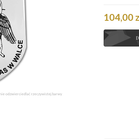
104,00 z
D
 nie odzwierciedlać rzeczywistej barwy