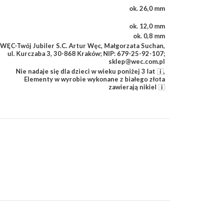
ok. 26,0 mm
ok. 12,0 mm
ok. 0,8 mm
WĘC-Twój Jubiler S.C. Artur Węc, Małgorzata Suchan,
ul. Kurczaba 3, 30-868 Kraków; NIP: 679-25-92-107;
sklep@wec.com.pl
Nie nadaje się dla dzieci w wieku poniżej 3 lat
,
Elementy w wyrobie wykonane z białego złota
zawierają nikiel