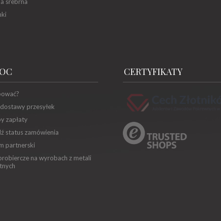
ia srebrna
ki
OC
CERTYFIKATY
pować?
 dostawy przesyłek
y zapłaty
ź status zamówienia
m partnerski
robiercze na wyrobach z metali
tnych