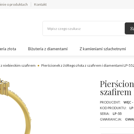
inie o produktach
Kontakt
S
eria złota
Biżuteria z diamentami
Z kamieniami szlachetnymi
i z niebieskim szafirem
Pierścionek z żółtego złota z szafirem i diamentami LP-55
Pierścion
szafirem
PRODUCENT:
WĘC -
KOD PRODUKTU:
LP
SERIA:
LP-55
GWARANCJA:
GWA