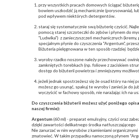
przy wszystkich pracach domowych ściągać biżuterię
bowiem uszkodzić ją mechanicznie (porysowania), lub
pod wpływem niektórych detergentów.
staraj się systematycznie swą biżuterię czyścić. Najl
pomocą starej szczoteczki do zębów i płynem do myc
"Ludwika") z zanieczyszczeń mechanicznych (kremy, po
specjalnym płynie do czyszczenia "Argentum", przes
Biżuteria pielęgnowana w ten sposób rzadziej będzie
wyroby rzadko noszone należy przechowywać owinię
zamkniętych torebkach (np. foliowe z zaciskiem str
dostęp do biżuterii powietrza i zmniejszymy możliwo
jeżeli jednak spostrzeżesz się że osad który na niej p
możesz go usunąć, spakuj te wyroby i zanieś je do ju
wyczyścić w fachowy sposób, nie narażając ich na us
Do czyszczenia biżuterii możesz użyć poniżego opi
naszej firmie):
Argentum
(60 ml) - preparat emulsyjny, czyści oraz za
dzięki zawartości delikatnego środka natłuszczającego
Nie zanurzać w nim wyrobów z kamieniami organicznymi (p
zmatowieć. W takim przypadku namoczoną płynem "Arge