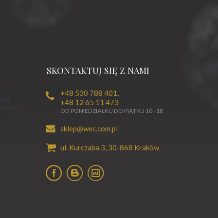
SKONTAKTUJ SIĘ Z NAMI
+48 530 788 401
,
+48 12 65 11 473
OD PONIEDZIAŁKU DO PIĄTKU 10 - 18
sklep@wec.com.pl
ul. Kurczaba 3,
30-868
Kraków