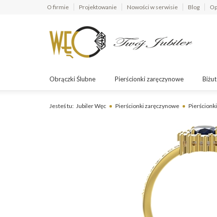
O firmie
Projektowanie
Nowości w serwisie
Blog
Op
Obrączki Ślubne
Pierścionki zaręczynowe
Biżut
Jesteś tu:
Jubiler Węc
Pierścionki zaręczynowe
Pierścionk