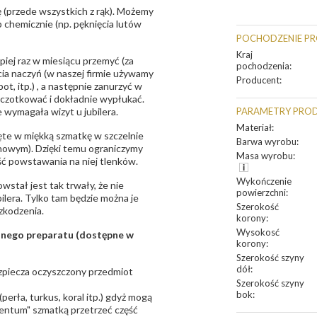
 (przede wszystkich z rąk). Możemy
 chemicznie (np. pęknięcia lutów
POCHODZENIE P
Kraj
epiej raz w miesiącu przemyć (za
pochodzenia
:
ia naczyń (w naszej firmie używamy
Producent
:
t, itp.) , a następnie zanurzyć w
zczotkować i dokładnie wypłukać.
 wymagała wizyt u jubilera.
PARAMETRY PRO
Materiał
:
te w miękką szmatkę w szczelnie
Barwa wyrobu
:
unowym). Dzięki temu ograniczymy
Masa wyrobu
:
ść powstawania na niej tlenków.
Wykończenie
owstał jest tak trwały, że nie
powierzchni
:
bilera. Tylko tam będzie można je
Szerokość
zkodzenia.
korony
:
Wysokosć
sanego preparatu (dostępne w
korony
:
Szerokość szyny
dół
:
bezpiecza oczyszczony przedmiot
Szerokość szyny
bok
:
erła, turkus, koral itp.) gdyż mogą
ntum" szmatką przetrzeć część