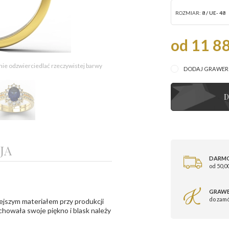
ROZMIAR:
8 / UE- 48
od 11 88
 nie odzwierciedlać rzeczywistej barwy
DODAJ GRAWE
D
JA
DARM
od 50,00
GRAWE
do zam
ejszym materiałem przy produkcji
zachowała swoje piękno i blask należy