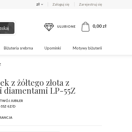
zł
Zaloguj się
Zarejestruj się
0,00 zł
ULUBIONE
zukaj
Biżuteria srebrna
Upominki
Motywy biżuterii
Z
ek z żółtego złota z
 i diamentami LP-55Z
 TWÓJ JUBILER
-55Z-SZ/D
RANCJA