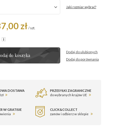
Jaki rozmiar wybrać?
7,00 zł
/
szt.
R
Dodaj do ulubionych
odaj do koszyka
Dodaj do porównania
OWA DOSTAWA
PRZESYŁKI ZAGRANICZNE
 zł
do wybranych krajów UE
R W GRATISIE
CLICK&COLLECT
ówienia
zamów i odbierz w sklepie