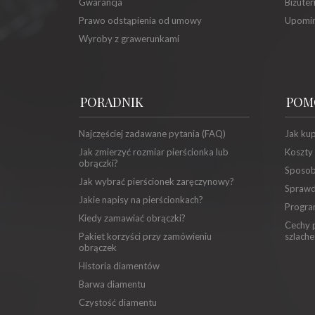
Gwarancja
Biżuter
Prawo odstąpienia od umowy
Upomin
Wyroby z grawerunkami
PORADNIK
POM
Najczęściej zadawane pytania (FAQ)
Jak ku
Jak zmierzyć rozmiar pierścionka lub
Koszty
obrączki?
Sposob
Jak wybrać pierścionek zaręczynowy?
Sprawd
Jakie napisy na pierścionkach?
Progra
Kiedy zamawiać obrączki?
Cechy p
Pakiet korzyści przy zamówieniu
szlache
obrączek
Historia diamentów
Barwa diamentu
Czystość diamentu