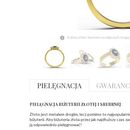
Kolory złota i kamieni na zdjęciach mogą
PIELĘGNACJA
GWARANC
PIELĘGNACJA BIŻUTERII ZŁOTEJ I SREBRNEJ
Złoto jest metalem drogim, lecz pomimo to najpopularni
biżuterii. Aby biżuteria złota przez jak najdłuższy czas 
ją odpowiednio pielęgnować!