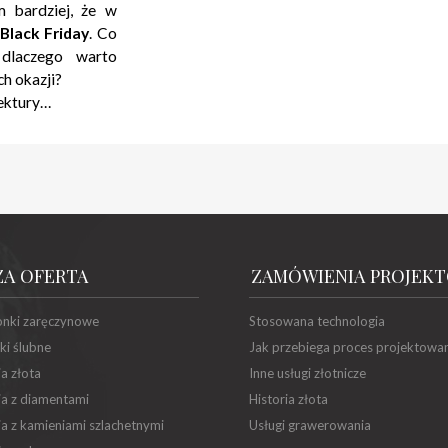
m bardziej, że w
Black Friday
. Co
 dlaczego warto
ch okazji?
ektury…
ZA OFERTA
ZAMÓWIENIA PROJEK
onki zaręczynowe
Stosowana technologia
ki ślubne
Jak przebiega proces projektowa
ia złota
Inne usługi złotnicze
ia z diamentami
Historia złota
ia z kamieniami szlachetnymi
Usługi grawerowania