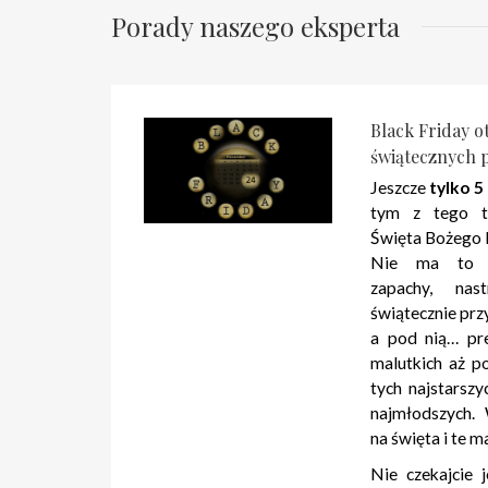
Porady naszego eksperta
Black Friday 
świątecznych 
Jeszcze
tylko 5
tym z tego t
Święta Bożego 
Nie ma to j
zapachy, nas
świątecznie prz
a pod nią… pr
malutkich aż p
tych najstarszy
najmłodszych.
na święta i te 
Nie czekajcie