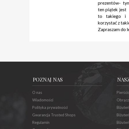
prezentów- ty
ten piątek jest
to takiego i
korzystać z taki
Zapraszam do l
POZNAJ NAS
NAS
O nas
Pierści
Wiadomości
Obrącz
Polityka prywatności
Biżuter
Gwarancja Trusted Shops
Biżuter
Regulamin
Biżuter