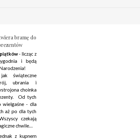
otwiera bramę do
prezentów
 piątków
- licząc z
ygodnia i będą
Narodzenia!
ak świąteczne
trój, ubrania i
ystrojona choinka
ezenty. Od tych
o wielgaśne - dla
ch aż po dla tych
 Wszyscy czekają
magiczne chwile…
 jednak z kupnem