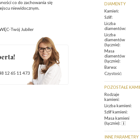
ności co do zachowania się
DIAMENTY
iejscu niewidocznym.
Kamień
:
Szlif
:
Liczba
diamentów
:
WĘC-Twój Jubiler
Liczba
diamentów
(łącznie)
:
Masa
erta!
diamentów
(łącznie)
:
Barwa
:
48 12 65 11 473
Czystość
:
POZOSTAŁE KAMI
Rodzaje
kamieni
:
Liczba kamieni
:
Szlif kamieni
:
Masa kamieni
(łącznie)
:
INNE PARAMETRY