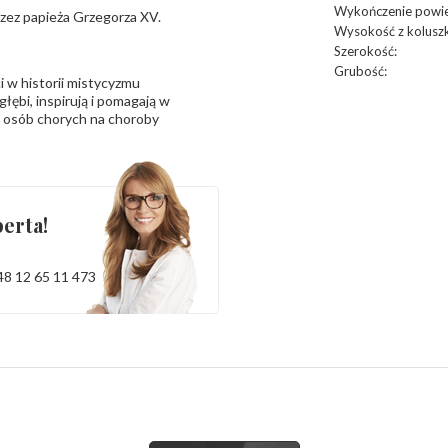
Wykończenie powie
zez papieża Grzegorza XV.
Wysokość z kolusz
Szerokość
:
Grubość
:
ci w historii mistycyzmu
głębi, inspirują i pomagają w
y, osób chorych na choroby
erta!
48 12 65 11 473