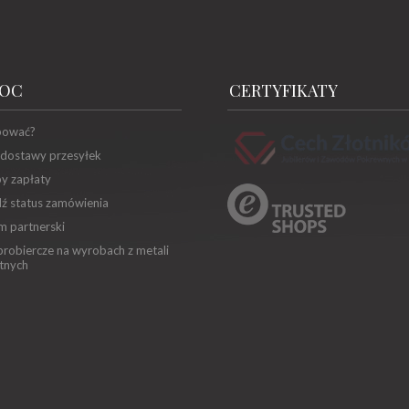
OC
CERTYFIKATY
pować?
 dostawy przesyłek
y zapłaty
ź status zamówienia
m partnerski
robiercze na wyrobach z metali
tnych