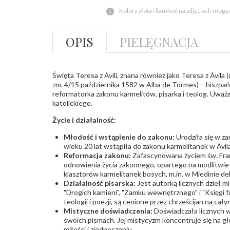
Kolory złota i kamieni na zdjęciach mogą
OPIS
PIELĘGNACJA
Święta Teresa z Ávili, znana również jako Teresa z Ávila
zm. 4/15 października 1582 w Alba de Tormes) – hiszpań
reformatorka zakonu karmelitów, pisarka i teolog. Uważ
katolickiego.
Życie i działalność:
Młodość i wstąpienie do zakonu:
Urodziła się w za
wieku 20 lat wstąpiła do zakonu karmelitanek w Ávila
Reformacja zakonu:
Zafascynowana życiem św. Fran
odnowienia życia zakonnego, opartego na modlitwie 
klasztorów karmelitanek bosych, m.in. w Miedinie de
Działalność pisarska:
Jest autorką licznych dzieł mi
"Drogich kamieni", "Zamku wewnętrznego" i "Księgi fu
teologii i poezji, są cenione przez chrześcijan na cały
Mistyczne doświadczenia:
Doświadczała licznych wi
swoich pismach. Jej mistycyzm koncentruje się na głę
miłości i zjednoczeniu.