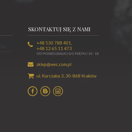
SKONTAKTUJ SIĘ Z NAMI
+48 530 788 401
,
+48 12 65 11 473
OD PONIEDZIAŁKU DO PIĄTKU 10 - 18
sklep@wec.com.pl
ul. Kurczaba 3,
30-868
Kraków