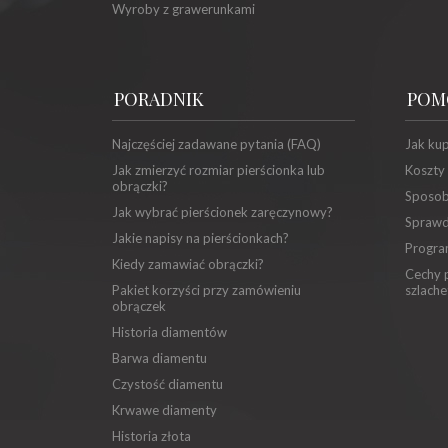
Wyroby z grawerunkami
PORADNIK
POM
Najczęściej zadawane pytania (FAQ)
Jak ku
Jak zmierzyć rozmiar pierścionka lub
Koszty
obrączki?
Sposob
Jak wybrać pierścionek zaręczynowy?
Sprawd
Jakie napisy na pierścionkach?
Progra
Kiedy zamawiać obrączki?
Cechy p
Pakiet korzyści przy zamówieniu
szlache
obrączek
Historia diamentów
Barwa diamentu
Czystość diamentu
Krwawe diamenty
Historia złota