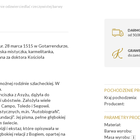
 nie odzwierciedlać rzeczywistej barwy
DARM
od 50,00
 (ur. 28 marca 1515 w Gotarrendurze,
GRAWE
ska mistyczka, karmelitanka,
do zam
ana za doktora Kościoła
możnej rodzinie szlacheckiej. W
.
POCHODZENIE P
ciszka z Asyżu, dążyła do
Kraj pochodzenia
:
i ubóstwie. Założyła wiele
Producent
:
l Campo, Toledo i Segowii.
stycznych, m.in. "Autobiografii",
ndacji". Jej pisma, pełne głębokiej
PARAMETRY PRO
m świecie.
Materiał
:
zji i ekstaz, które opisywała w
Barwa wyrobu
:
bokiej relacji z Bogiem, opartej na
Masa wyrobu
: