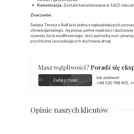
Kanonizacja:
Została kanonizowana w 1622 roku pr
Znaczenie:
Święta Teresa z Ávili jest jedną z najważniejszych posta
chrześcijańskiego. Jej pisma, pełne mądrości i duchowej 
rozwoju życia modlitewnego. Jest patronką m.in. pisarz
psychiczne i poszukujących duchowej drogi.
Masz wątpliwości?
Poradź się eksp
lub zadzwoń
Zadaj pytanie
+48 530 788 401
,
+
Opinie naszych klientów