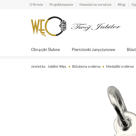
O firmie
Projektowanie
Nowości w serwisie
Blog
Op
Obrączki Ślubne
Pierścionki zaręczynowe
Biżut
Jesteś tu:
Jubiler Węc
Biżuteria srebrna
Medaliki srebrne