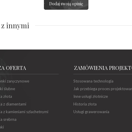
Dodaj swoją opinię
 z innymi
ZA OFERTA
ZAMÓWIENIA PROJEK
onki zaręczynowe
Stosowana technologia
ki ślubne
Jak przebiega proces projektowa
ia złota
Inne usługi złotnicze
ia z diamentami
Historia złota
ia z kamieniami szlachetnymi
Usługi grawerowania
ia srebrna
ki