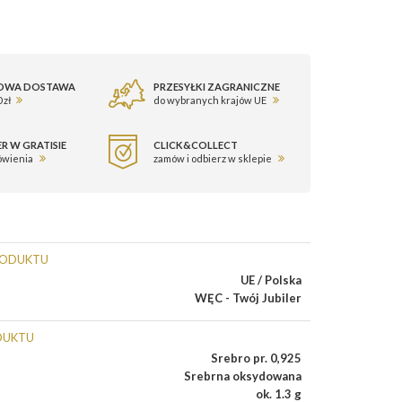
OWA DOSTAWA
PRZESYŁKI ZAGRANICZNE
 zł
do wybranych krajów UE
R W GRATISIE
CLICK&COLLECT
ówienia
zamów i odbierz w sklepie
RODUKTU
UE / Polska
WĘC - Twój Jubiler
DUKTU
Srebro pr. 0,925
Srebrna oksydowana
ok. 1.3 g