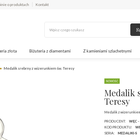
inie o produktach
Kontakt
S
eria złota
Biżuteria z diamentami
Z kamieniami szlachetnymi
Medalik srebrny z wizerunkiem św. Teresy
NOWOŚĆ
Medalik 
Teresy
Medalik z wizerunkie
PRODUCENT:
WĘC -
KOD PRODUKTU:
WE
SERIA:
MEDALIKI-S