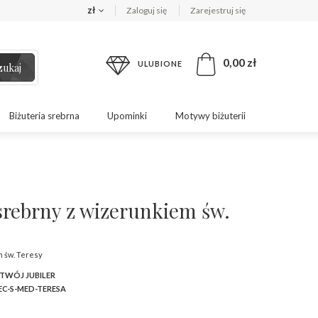
zł
Zaloguj się
Zarejestruj się
0,00 zł
ULUBIONE
zukaj
Biżuteria srebrna
Upominki
Motywy biżuterii
srebrny z wizerunkiem św.
m św. Teresy
 TWÓJ JUBILER
C-S-MED-TERESA