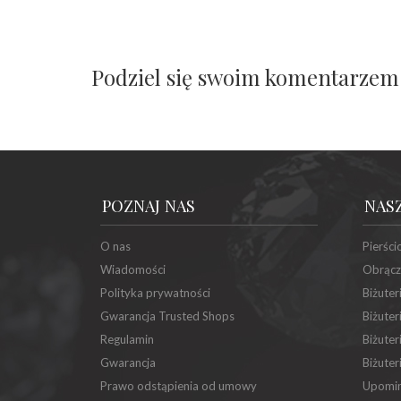
Podziel się swoim komentarzem
POZNAJ NAS
NAS
O nas
Pierści
Wiadomości
Obrącz
Polityka prywatności
Biżuter
Gwarancja Trusted Shops
Biżuter
Regulamin
Biżuter
Gwarancja
Biżuter
Prawo odstąpienia od umowy
Upomin