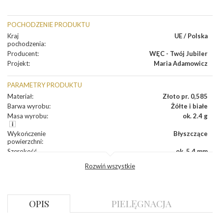
POCHODZENIE PRODUKTU
Kraj
UE / Polska
pochodzenia
:
Producent
:
WĘC - Twój Jubiler
Projekt
:
Maria Adamowicz
PARAMETRY PRODUKTU
Materiał
:
Złoto pr. 0,585
Barwa wyrobu
:
Żółte i białe
Masa wyrobu
:
ok. 2.4 g
Wykończenie
Błyszczące
powierzchni
:
Szerokość
ok. 5,4 mm
korony
:
Rozwiń wszystkie
Wysokosć
ok. 4,3 mm
korony
:
Szerokość szyny
ok. 2,4 mm
dół
:
OPIS
PIELĘGNACJA
Szerokość szyny
ok. 2,6 mm
bok
: