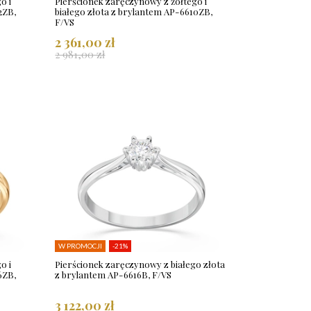
o i
Pierścionek zaręczynowy z żółtego i
2ZB,
białego złota z brylantem AP-6610ZB,
F/VS
2 361,00 zł
2 981,00 zł
W PROMOCJI
-21%
o i
Pierścionek zaręczynowy z białego złota
6ZB,
z brylantem AP-6616B, F/VS
3 122,00 zł