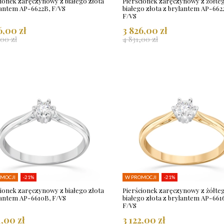
cionek zaręczynowy z białego złota
Pierścionek zaręczynowy z żółteg
lantem AP-6622B, F/VS
białego złota z brylantem AP-662
F/VS
6,00 zł
3 826,00 zł
,00 zł
4 831,00 zł
MOCJI
-21%
W PROMOCJI
-21%
cionek zaręczynowy z białego złota
Pierścionek zaręczynowy z żółteg
lantem AP-6610B, F/VS
białego złota z brylantem AP-661
F/VS
1,00 zł
3 122,00 zł