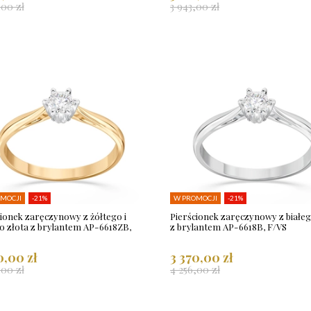
,00 zł
3 943,00 zł
MOCJI
-21%
W PROMOCJI
-21%
cionek zaręczynowy z żółtego i
Pierścionek zaręczynowy z białeg
go złota z brylantem AP-6618ZB,
z brylantem AP-6618B, F/VS
0,00 zł
3 370,00 zł
,00 zł
4 256,00 zł