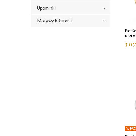
Upominki
Motywy biżuterii
Pierśc
morga
3 05
W PRO