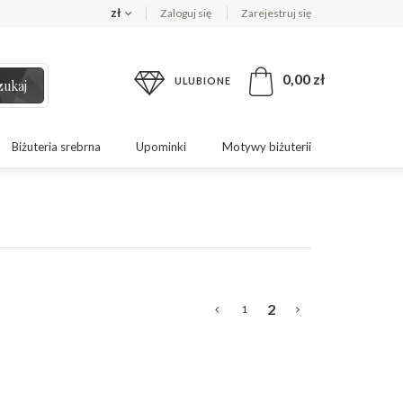
zł
Zaloguj się
Zarejestruj się
0,00 zł
ULUBIONE
zukaj
Biżuteria srebrna
Upominki
Motywy biżuterii
2
1