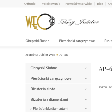
O firmie
Projektowanie
Nowości w serwisie
Blog
Op
Obrączki Ślubne
Pierścionki zaręczynowe
Biżut
Jesteś tu:
Jubiler Węc
AP-66
AP-6
Obrączki Ślubne
Pierścionki zaręczynowe
SORTUJ PO
Biżuteria złota
Biżuteria z diamentami
Pierścionki z diamentami