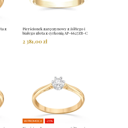
ta z
Pierścionek zaręczynowy z żółtego i
białego złota z cyrkonią AP-6627ZB-C
2 381,00 zł
W PROMOCJI
-21%