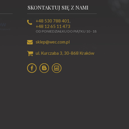
SKONTAKTUJ SIĘ Z NAMI
+48 530 788 401
,
+48 12 65 11 473
OD PONIEDZIAŁKU DO PIĄTKU 10 - 18
sklep@wec.com.pl
ul. Kurczaba 3,
30-868
Kraków