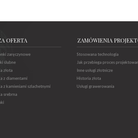
ZA OFERTA
ZAMÓWIENIA PROJEK
onki zaręczynowe
Stosowana technologia
ki ślubne
Jak przebiega proces projektowa
ia złota
Inne usługi złotnicze
ia z diamentami
Historia złota
ia z kamieniami szlachetnymi
Usługi grawerowania
ia srebrna
ki