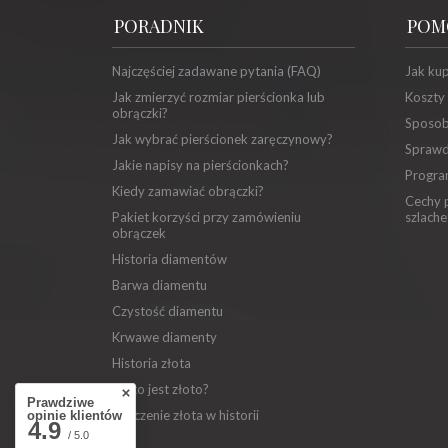
PORADNIK
POM
Najczęściej zadawane pytania (FAQ)
Jak ku
Jak zmierzyć rozmiar pierścionka lub
Koszty
obrączki?
Sposob
Jak wybrać pierścionek zaręczynowy?
Sprawd
Jakie napisy na pierścionkach?
Progra
Kiedy zamawiać obrączki?
Cechy p
Pakiet korzyści przy zamówieniu
szlache
obrączek
Historia diamentów
Barwa diamentu
Czystość diamentu
Krwawe diamenty
Historia złota
Co to jest złoto?
Prawdziwe
Znaczenie złota w historii
opinie klientów
4.9
/ 5.0