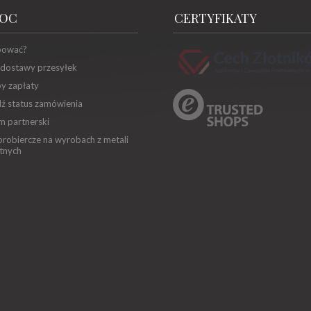
OC
CERTYFIKATY
pować?
 dostawy przesyłek
y zapłaty
ź status zamówienia
m partnerski
robiercze na wyrobach z metali
tnych