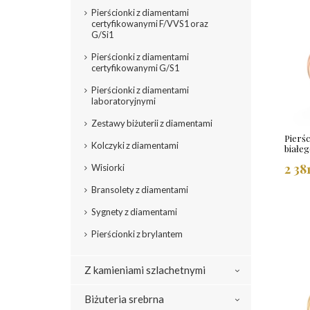
Pierścionki z diamentami
certyfikowanymi F/VVS1 oraz
G/Si1
Pierścionki z diamentami
certyfikowanymi G/S1
Pierścionki z diamentami
laboratoryjnymi
Zestawy biżuterii z diamentami
Pierś
Kolczyki z diamentami
białe
2 38
Wisiorki
Bransolety z diamentami
Sygnety z diamentami
Pierścionki z brylantem
Z kamieniami szlachetnymi
Biżuteria srebrna