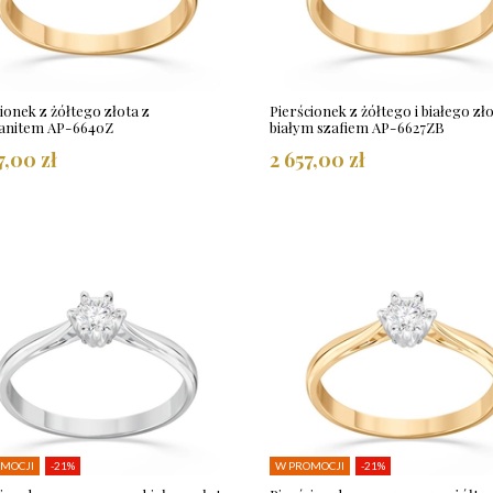
ionek z żółtego złota z
Pierścionek z żółtego i białego zło
nitem AP-6640Z
białym szafiem AP-6627ZB
7,00 zł
2 657,00 zł
MOCJI
-21%
W PROMOCJI
-21%