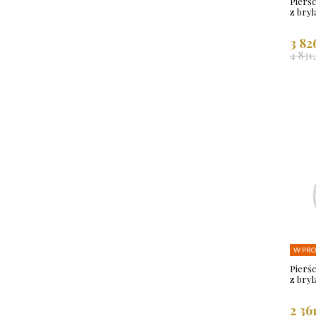
Pierś
z bry
3 82
4 831
W PRO
Pierś
z bry
2 36