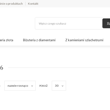
inie o produktach
Kontakt
S
eria złota
Biżuteria z diamentami
Z kamieniami szlachetnymi
6
nazwie rosnąco
30
:
POKAŻ: