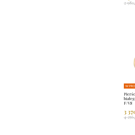
2 981
W PRO
Pierś
białe
F/VS
3 37
4 256