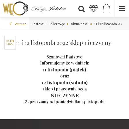
Wstecz
Jesteś tu:
Jubiler Węc
Aktualności
11 i 12 listopada 2022 s
11 i 12 listopada 2022 sklep nieczynny
04
lis
2022
Szanowni Państwo
Informujemy że w dniach:
11 listopada (piątek)
oraz
12 listopada (sobota)
sklep i pracownia będą
NIECZYNNE
Zapraszamy od poniedziałku 14 listopada