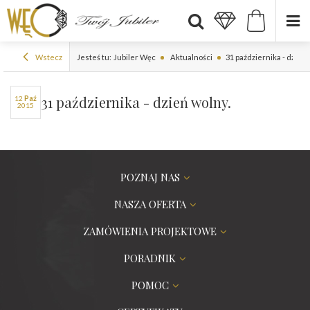
Wstecz
Jesteś tu:
Jubiler Węc
Aktualności
31 października - dzień 
31 października - dzień wolny.
12
paź
2015
POZNAJ NAS
NASZA OFERTA
ZAMÓWIENIA PROJEKTOWE
PORADNIK
POMOC