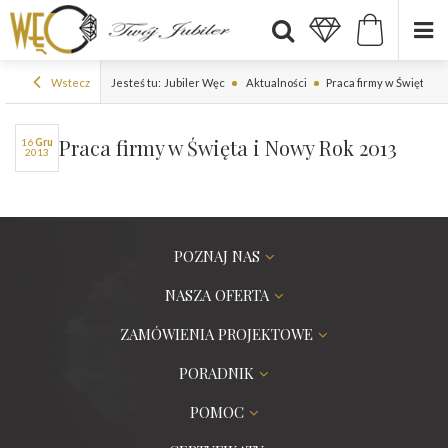
Wstecz
Jesteś tu:
Jubiler Węc
Aktualności
Praca firmy w Święta i 
Praca firmy w Święta i Nowy Rok 2013
16
gru
2013
POZNAJ NAS
NASZA OFERTA
ZAMÓWIENIA PROJEKTOWE
PORADNIK
POMOC