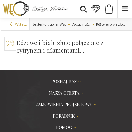
Wstecz
Jesteś tu:
Jubiler Węc
Aktualności
Różowe i białe złoto poł
Różowe i białe złoto połączone z
11
lip
2023
cytrynem i diamentami...
POZNAJ NAS
NASZA OFERTA
ZAMÓWIENIA PROJEKTOWE
PORADNIK
POMOC