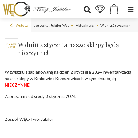
Wstecz
Jesteś tu:
Jubiler Węc
Aktualności
W dniu 2 stycznia nasz
W dniu 2 stycznia nasze sklepy będą
29
gru
2023
nieczynne!
W związku z zaplanowaną na dzień
2 stycznia 2024
inwentaryzacją
nasze sklepy w Krakowie i Krzeszowicach w tym dniu będą
NIECZYNNE
.
Zapraszamy od środy 3 stycznia 2024.
Zespół WĘC-Twój Jubiler