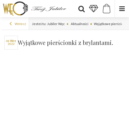
Wstecz
Jesteś tu:
Jubiler Węc
Aktualności
Wyjątkowe pierścionki z
Wyjątkowe pierścionki z brylantami.
08
wrz
2022