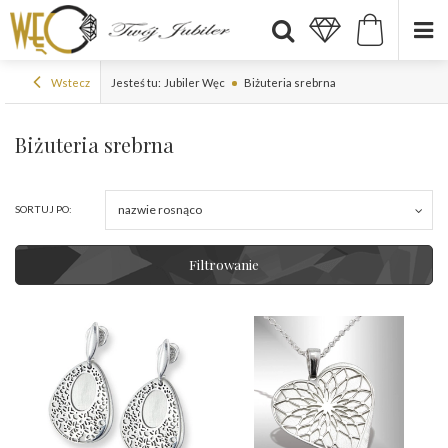
Wstecz
Jesteś tu:
Jubiler Węc
Biżuteria srebrna
Biżuteria srebrna
nazwie rosnąco
SORTUJ PO:
Filtrowanie