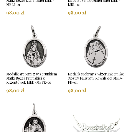
Matki Bożej Licheńskiej MED-
Matki Bożej Ludźmierskiej MED-
MBLI-01
MBL-01
98,00 zł
98,00 zł
Medalik srebrny z wizerunkiem
Medalik srebrny z wizerunkiem św.
Matki Bożej Fatimskiej z
Siostry Faustyny Kowalskiej MED-
Krzeptówek MED-MBFK-01
FK-01
98,00 zł
98,00 zł