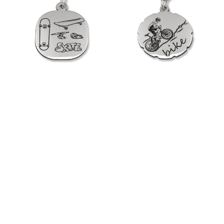
Wisiorek srebrny SKATE-1
Wisiorek srebrny Bike-1
305,00 zł
195,00 zł
Krzyżyk srebrny z orzełkiem
Wisiorek srebrny Korba Rower-1
wojskowym KR-10
246,00 zł
157,00 zł