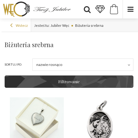
Wstecz
Jesteś tu:
Jubiler Węc
Biżuteria srebrna
Biżuteria srebrna
nazwie rosnąco
SORTUJ PO:
Filtrowanie