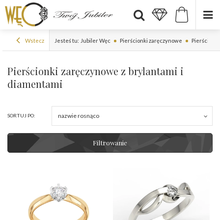
Wstecz
Jesteś tu:
Jubiler Węc
Pierścionki zaręczynowe
Pierścionki
Pierścionki zaręczynowe z brylantami i
diamentami
nazwie rosnąco
SORTUJ PO:
Filtrowanie